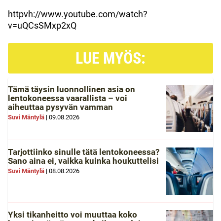
httpvh://www.youtube.com/watch?
v=uQCsSMxp2xQ
LUE MYÖS:
Tämä täysin luonnollinen asia on
lentokoneessa vaarallista – voi
aiheuttaa pysyvän vamman
Suvi Mäntylä
|
09.08.2026
Tarjottiinko sinulle tätä lentokoneessa?
Sano aina ei, vaikka kuinka houkuttelisi
Suvi Mäntylä
|
08.08.2026
Yksi tikanheitto voi muuttaa koko