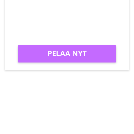
peliin – vain 1 eurolla!
Peli: Reactoonz
Vain uusille asiakkaille!
PELAA NYT