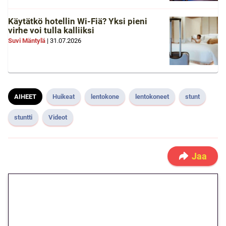
Käytätkö hotellin Wi-Fiä? Yksi pieni
virhe voi tulla kalliiksi
Suvi Mäntylä
|
31.07.2026
AIHEET
Huikeat
lentokone
lentokoneet
stunt
stuntti
Videot
Jaa
🎁 Huipputarjous jatkuu: 10
euron kierrätysvapaa
megakierros Reactoonz-