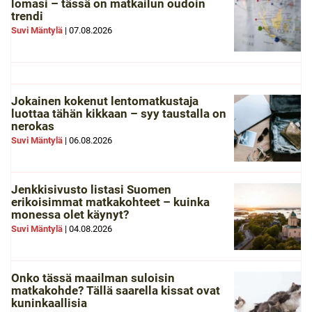
lomasi – tässä on matkailun oudoin
trendi
Suvi Mäntylä
|
07.08.2026
Jokainen kokenut lentomatkustaja
luottaa tähän kikkaan – syy taustalla on
nerokas
Suvi Mäntylä
|
06.08.2026
Jenkkisivusto listasi Suomen
erikoisimmat matkakohteet – kuinka
monessa olet käynyt?
Suvi Mäntylä
|
04.08.2026
Onko tässä maailman suloisin
matkakohde? Tällä saarella kissat ovat
kuninkaallisia