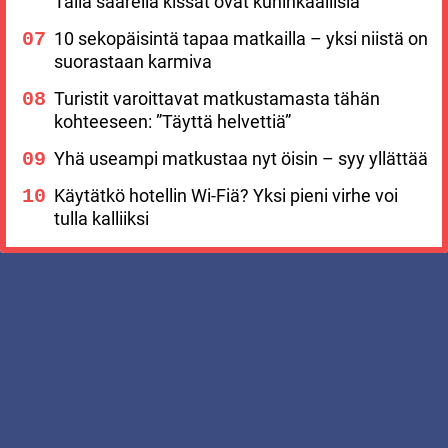
Tällä saarella kissat ovat kuninkaallisia
10 sekopäisintä tapaa matkailla – yksi niistä on
suorastaan karmiva
Turistit varoittavat matkustamasta tähän
kohteeseen: ”Täyttä helvettiä”
Yhä useampi matkustaa nyt öisin – syy yllättää
Käytätkö hotellin Wi-Fiä? Yksi pieni virhe voi
tulla kalliiksi