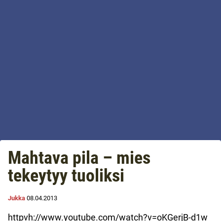
Mahtava pila – mies
tekeytyy tuoliksi
Jukka
08.04.2013
httpvh://www.youtube.com/watch?v=oKGerjB-d1w