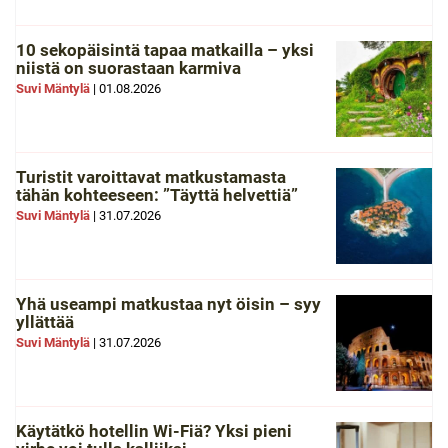
10 sekopäisintä tapaa matkailla – yksi
niistä on suorastaan karmiva
Suvi Mäntylä
|
01.08.2026
Turistit varoittavat matkustamasta
tähän kohteeseen: ”Täyttä helvettiä”
Suvi Mäntylä
|
31.07.2026
Yhä useampi matkustaa nyt öisin – syy
yllättää
Suvi Mäntylä
|
31.07.2026
Käytätkö hotellin Wi-Fiä? Yksi pieni