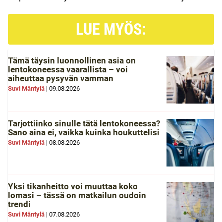
LUE MYÖS:
Tämä täysin luonnollinen asia on
lentokoneessa vaarallista – voi
aiheuttaa pysyvän vamman
Suvi Mäntylä
|
09.08.2026
Tarjottiinko sinulle tätä lentokoneessa?
Sano aina ei, vaikka kuinka houkuttelisi
Suvi Mäntylä
|
08.08.2026
Yksi tikanheitto voi muuttaa koko
lomasi – tässä on matkailun oudoin
trendi
Suvi Mäntylä
|
07.08.2026