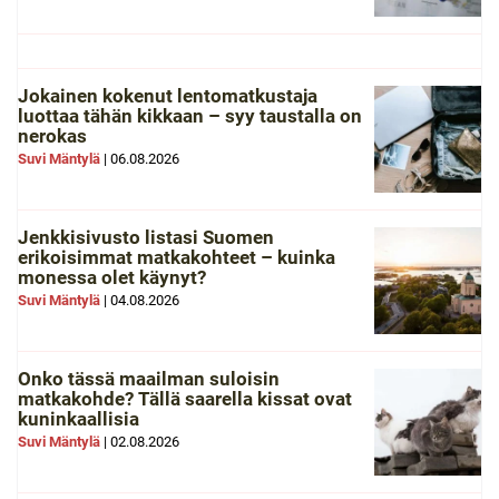
Jokainen kokenut lentomatkustaja
luottaa tähän kikkaan – syy taustalla on
nerokas
Suvi Mäntylä
|
06.08.2026
Jenkkisivusto listasi Suomen
erikoisimmat matkakohteet – kuinka
monessa olet käynyt?
Suvi Mäntylä
|
04.08.2026
Onko tässä maailman suloisin
matkakohde? Tällä saarella kissat ovat
kuninkaallisia
Suvi Mäntylä
|
02.08.2026