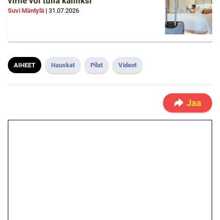
virhe voi tulla kalliiksi
Suvi Mäntylä
|
31.07.2026
AIHEET
Hauskat
Pilat
Videot
Jaa
🎁 Huipputarjous jatkuu: 10
euron kierrätysvapaa
megakierros Reactoonz-
peliin – vain 1 eurolla!
Peli: Reactoonz