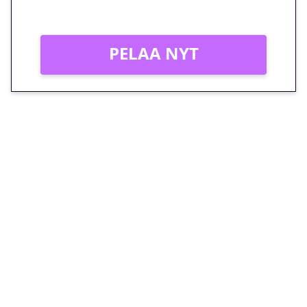
Vain uusille asiakkaille!
PELAA NYT