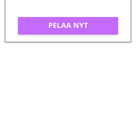
Vain uusille asiakkaille!
PELAA NYT