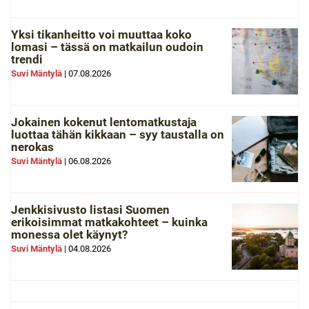
Yksi tikanheitto voi muuttaa koko
lomasi – tässä on matkailun oudoin
trendi
Suvi Mäntylä
|
07.08.2026
Jokainen kokenut lentomatkustaja
luottaa tähän kikkaan – syy taustalla on
nerokas
Suvi Mäntylä
|
06.08.2026
Jenkkisivusto listasi Suomen
erikoisimmat matkakohteet – kuinka
monessa olet käynyt?
Suvi Mäntylä
|
04.08.2026