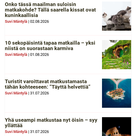
Onko tässä maailman suloisin
matkakohde? Tällä saarella kissat ovat
kuninkaallisia
Suvi Mäntylä
|
02.08.2026
10 sekopäisintä tapaa matkailla – yksi
niistä on suorastaan karmiva
Suvi Mäntylä
|
01.08.2026
Turistit varoittavat matkustamasta
tähän kohteeseen: ”Täyttä helvettiä”
Suvi Mäntylä
|
31.07.2026
Yhä useampi matkustaa nyt öisin – syy
yllättää
Suvi Mäntylä
|
31.07.2026