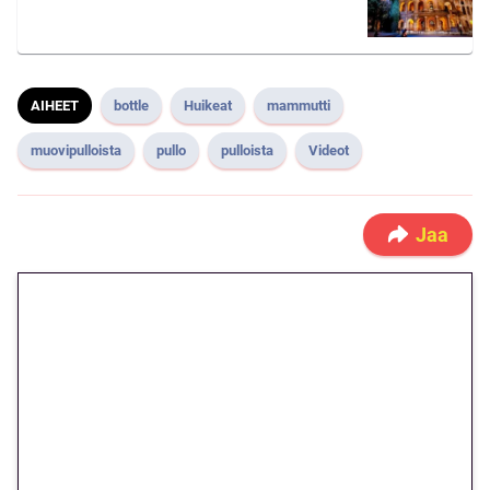
AIHEET
bottle
Huikeat
mammutti
muovipulloista
pullo
pulloista
Videot
Jaa
🎁 Huipputarjous jatkuu: 10
euron kierrätysvapaa
megakierros Reactoonz-
peliin – vain 1 eurolla!
Peli: Reactoonz