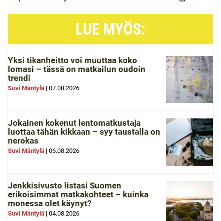
LUE MYÖS:
Yksi tikanheitto voi muuttaa koko
lomasi – tässä on matkailun oudoin
trendi
Suvi Mäntylä
|
07.08.2026
Jokainen kokenut lentomatkustaja
luottaa tähän kikkaan – syy taustalla on
nerokas
Suvi Mäntylä
|
06.08.2026
Jenkkisivusto listasi Suomen
erikoisimmat matkakohteet – kuinka
monessa olet käynyt?
Suvi Mäntylä
|
04.08.2026