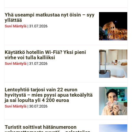
Yhä useampi matkustaa nyt öisin – syy
yllättää
Suvi Mäntylä
|
31.07.2026
Käytätkö hotellin Wi-Fiä? Yksi pieni
virhe voi tulla kalliiksi
Suvi Mäntylä
|
31.07.2026
Lentoyhtiö tarjosi vain 22 euron
hyvitystä – mies pyysi apua tekoälyltä
ja sai lopulta yli 4 200 euroa
Suvi Mäntylä
|
30.07.2026
Turistit soittivat hätänumeroon