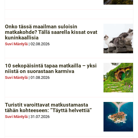
Onko tässä maailman suloisin
matkakohde? Tällä saarella kissat ovat
kuninkaallisia
Suvi Mäntylä
|
02.08.2026
10 sekopäisintä tapaa matkailla – yksi
niistä on suorastaan karmiva
Suvi Mäntylä
|
01.08.2026
Turistit varoittavat matkustamasta
tähän kohteeseen: ”Täyttä helvettiä”
Suvi Mäntylä
|
31.07.2026