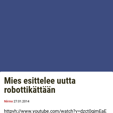
Mies esittelee uutta
robottikättään
Nirmo
27.01.2014
httpvh://www.youtube.com/watch?v=dzct0gjmEaE