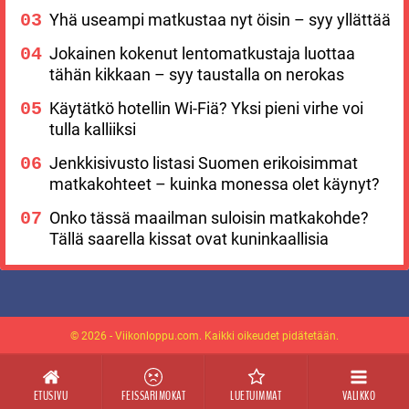
Yhä useampi matkustaa nyt öisin – syy yllättää
Jokainen kokenut lentomatkustaja luottaa
tähän kikkaan – syy taustalla on nerokas
Käytätkö hotellin Wi-Fiä? Yksi pieni virhe voi
tulla kalliiksi
Jenkkisivusto listasi Suomen erikoisimmat
matkakohteet – kuinka monessa olet käynyt?
Onko tässä maailman suloisin matkakohde?
Tällä saarella kissat ovat kuninkaallisia
© 2026 - Viikonloppu.com. Kaikki oikeudet pidätetään.
ETUSIVU
FEISSARIMOKAT
LUETUIMMAT
VALIKKO