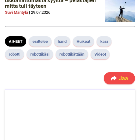
uskomattomasta syystä – pelastajien
mitta tuli täyteen
Suvi Mäntylä
|
29.07.2026
AIHEET
esittelee
hand
Huikeat
käsi
robotti
robottikäsi
robottikättään
Videot
Jaa
1€ = 10€ arvosta
ilmaiskierroksia ilman
kierrätystä!
Talleta 1€