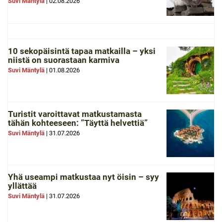
Suvi Mäntylä
|
02.08.2026
10 sekopäisintä tapaa matkailla – yksi
niistä on suorastaan karmiva
Suvi Mäntylä
|
01.08.2026
Turistit varoittavat matkustamasta
tähän kohteeseen: ”Täyttä helvettiä”
Suvi Mäntylä
|
31.07.2026
Yhä useampi matkustaa nyt öisin – syy
yllättää
Suvi Mäntylä
|
31.07.2026