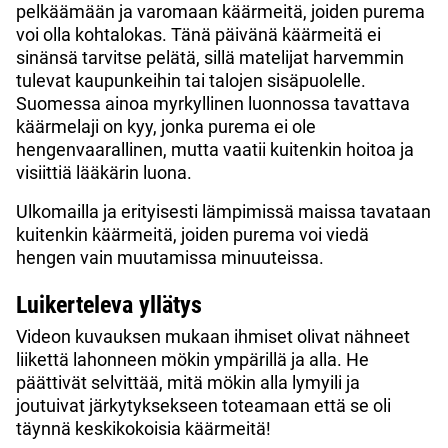
pelkäämään ja varomaan käärmeitä, joiden purema
voi olla kohtalokas. Tänä päivänä käärmeitä ei
sinänsä tarvitse pelätä, sillä matelijat harvemmin
tulevat kaupunkeihin tai talojen sisäpuolelle.
Suomessa ainoa myrkyllinen luonnossa tavattava
käärmelaji on kyy, jonka purema ei ole
hengenvaarallinen, mutta vaatii kuitenkin hoitoa ja
visiittiä lääkärin luona.
Ulkomailla ja erityisesti lämpimissä maissa tavataan
kuitenkin käärmeitä, joiden purema voi viedä
hengen vain muutamissa minuuteissa.
Luikerteleva yllätys
Videon kuvauksen mukaan ihmiset olivat nähneet
liikettä lahonneen mökin ympärillä ja alla. He
päättivät selvittää, mitä mökin alla lymyili ja
joutuivat järkytyksekseen toteamaan että se oli
täynnä keskikokoisia käärmeitä!