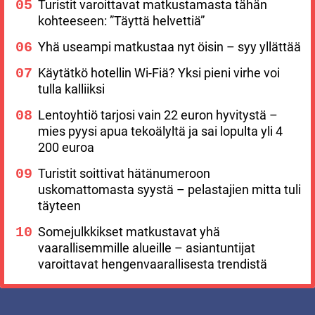
Turistit varoittavat matkustamasta tähän
kohteeseen: ”Täyttä helvettiä”
Yhä useampi matkustaa nyt öisin – syy yllättää
Käytätkö hotellin Wi-Fiä? Yksi pieni virhe voi
tulla kalliiksi
Lentoyhtiö tarjosi vain 22 euron hyvitystä –
mies pyysi apua tekoälyltä ja sai lopulta yli 4
200 euroa
Turistit soittivat hätänumeroon
uskomattomasta syystä – pelastajien mitta tuli
täyteen
Somejulkkikset matkustavat yhä
vaarallisemmille alueille – asiantuntijat
varoittavat hengenvaarallisesta trendistä