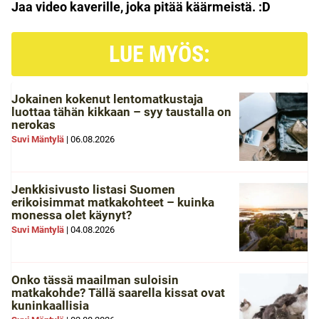
Jaa video kaverille, joka pitää käärmeistä. :D
LUE MYÖS:
Jokainen kokenut lentomatkustaja
luottaa tähän kikkaan – syy taustalla on
nerokas
Suvi Mäntylä
|
06.08.2026
Jenkkisivusto listasi Suomen
erikoisimmat matkakohteet – kuinka
monessa olet käynyt?
Suvi Mäntylä
|
04.08.2026
Onko tässä maailman suloisin
matkakohde? Tällä saarella kissat ovat
kuninkaallisia