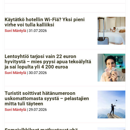
Käytätkö hotellin Wi-Fiä? Yksi pieni
virhe voi tulla kalliiksi
Suvi Mäntylä
|
31.07.2026
Lentoyhtiö tarjosi vain 22 euron
hyvitystä – mies pyysi apua tekoälyltä
ja sai lopulta yli 4 200 euroa
Suvi Mäntylä
|
30.07.2026
Turistit soittivat hätänumeroon
uskomattomasta syystä – pelastajien
mitta tuli täyteen
Suvi Mäntylä
|
29.07.2026