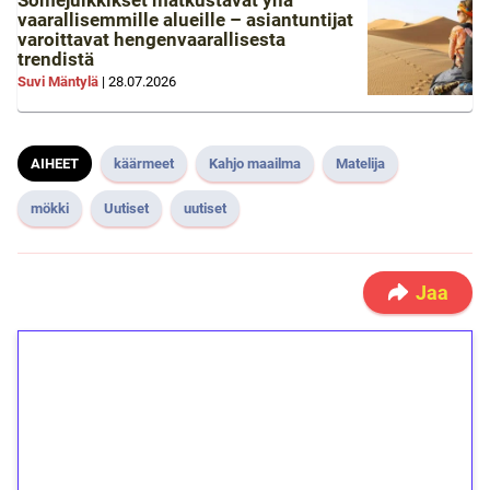
Somejulkkikset matkustavat yhä
vaarallisemmille alueille – asiantuntijat
varoittavat hengenvaarallisesta
trendistä
Suvi Mäntylä
|
28.07.2026
AIHEET
käärmeet
Kahjo maailma
Matelija
mökki
Uutiset
uutiset
Jaa
1€ = 10€ arvosta
ilmaiskierroksia ilman
kierrätystä!