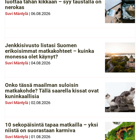
luottaa tähän kikkaan – syy taustalla on
nerokas
Suvi Mäntylä
|
06.08.2026
Jenkkisivusto listasi Suomen
erikoisimmat matkakohteet – kuinka
monessa olet käynyt?
Suvi Mäntylä
|
04.08.2026
Onko tässä maailman suloisin
matkakohde? Tällä saarella kissat ovat
kuninkaallisia
Suvi Mäntylä
|
02.08.2026
10 sekopäisintä tapaa matkailla – yksi
niistä on suorastaan karmiva
Suvi Mäntylä
|
01.08.2026