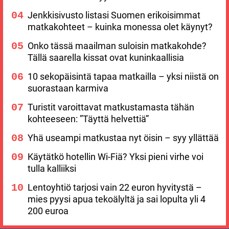
Jenkkisivusto listasi Suomen erikoisimmat
matkakohteet – kuinka monessa olet käynyt?
Onko tässä maailman suloisin matkakohde?
Tällä saarella kissat ovat kuninkaallisia
10 sekopäisintä tapaa matkailla – yksi niistä on
suorastaan karmiva
Turistit varoittavat matkustamasta tähän
kohteeseen: ”Täyttä helvettiä”
Yhä useampi matkustaa nyt öisin – syy yllättää
Käytätkö hotellin Wi-Fiä? Yksi pieni virhe voi
tulla kalliiksi
Lentoyhtiö tarjosi vain 22 euron hyvitystä –
mies pyysi apua tekoälyltä ja sai lopulta yli 4
200 euroa