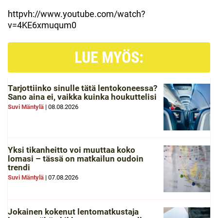
httpvh://www.youtube.com/watch?
v=4KE6xmuqum0
LUE MYÖS:
Tarjottiinko sinulle tätä lentokoneessa?
Sano aina ei, vaikka kuinka houkuttelisi
Suvi Mäntylä
|
08.08.2026
Yksi tikanheitto voi muuttaa koko
lomasi – tässä on matkailun oudoin
trendi
Suvi Mäntylä
|
07.08.2026
Jokainen kokenut lentomatkustaja