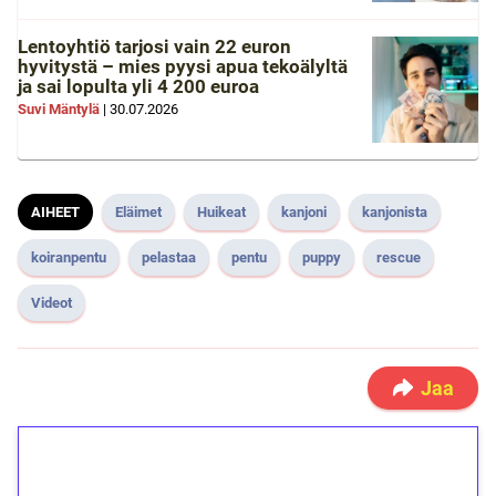
Lentoyhtiö tarjosi vain 22 euron
hyvitystä – mies pyysi apua tekoälyltä
ja sai lopulta yli 4 200 euroa
Suvi Mäntylä
|
30.07.2026
AIHEET
Eläimet
Huikeat
kanjoni
kanjonista
koiranpentu
pelastaa
pentu
puppy
rescue
Videot
Jaa
1€ = 10€ arvosta