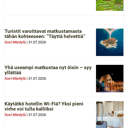
Turistit varoittavat matkustamasta
tähän kohteeseen: ”Täyttä helvettiä”
Suvi Mäntylä
|
31.07.2026
Yhä useampi matkustaa nyt öisin – syy
yllättää
Suvi Mäntylä
|
31.07.2026
Käytätkö hotellin Wi-Fiä? Yksi pieni
virhe voi tulla kalliiksi
Suvi Mäntylä
|
31.07.2026