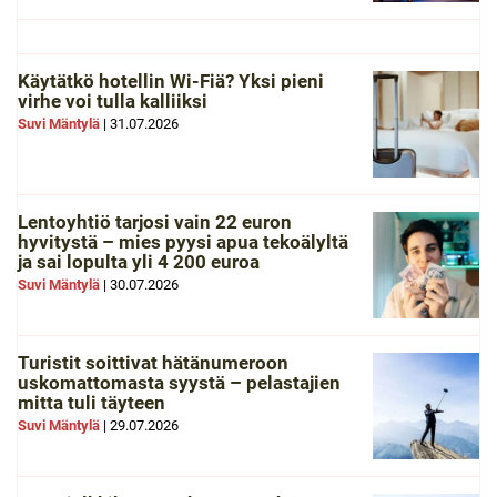
Käytätkö hotellin Wi-Fiä? Yksi pieni
virhe voi tulla kalliiksi
Suvi Mäntylä
|
31.07.2026
Lentoyhtiö tarjosi vain 22 euron
hyvitystä – mies pyysi apua tekoälyltä
ja sai lopulta yli 4 200 euroa
Suvi Mäntylä
|
30.07.2026
Turistit soittivat hätänumeroon
uskomattomasta syystä – pelastajien
mitta tuli täyteen
Suvi Mäntylä
|
29.07.2026