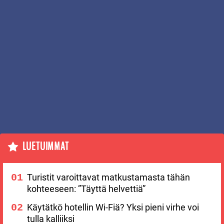
LUETUIMMAT
Turistit varoittavat matkustamasta tähän
kohteeseen: ”Täyttä helvettiä”
Käytätkö hotellin Wi-Fiä? Yksi pieni virhe voi
tulla kalliiksi