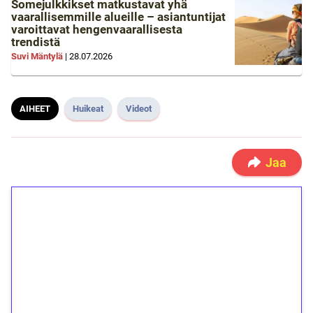
Somejulkkikset matkustavat yhä
vaarallisemmille alueille – asiantuntijat
varoittavat hengenvaarallisesta
trendistä
Suvi Mäntylä
|
28.07.2026
AIHEET
Huikeat
Videot
Jaa
1€ = 10€ arvosta
ilmaiskierroksia ilman
kierrätystä!
Talleta 1€