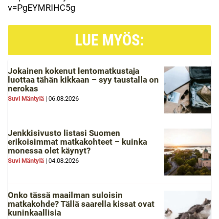
v=PgEYMRIHC5g
LUE MYÖS:
Jokainen kokenut lentomatkustaja
luottaa tähän kikkaan – syy taustalla on
nerokas
Suvi Mäntylä
|
06.08.2026
Jenkkisivusto listasi Suomen
erikoisimmat matkakohteet – kuinka
monessa olet käynyt?
Suvi Mäntylä
|
04.08.2026
Onko tässä maailman suloisin
matkakohde? Tällä saarella kissat ovat
kuninkaallisia