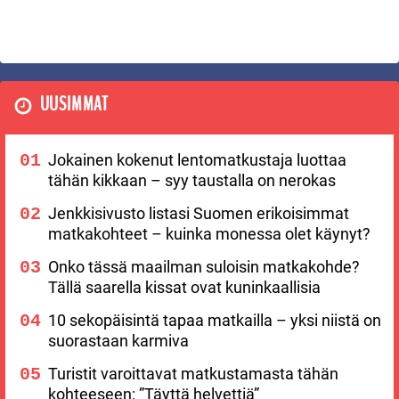
UUSIMMAT
Jokainen kokenut lentomatkustaja luottaa
tähän kikkaan – syy taustalla on nerokas
Jenkkisivusto listasi Suomen erikoisimmat
matkakohteet – kuinka monessa olet käynyt?
Onko tässä maailman suloisin matkakohde?
Tällä saarella kissat ovat kuninkaallisia
10 sekopäisintä tapaa matkailla – yksi niistä on
suorastaan karmiva
Turistit varoittavat matkustamasta tähän
kohteeseen: ”Täyttä helvettiä”