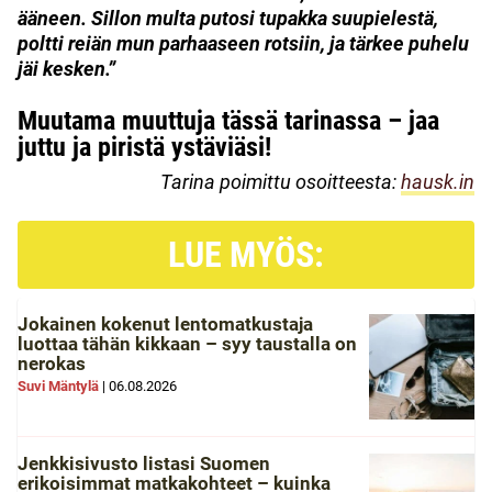
ääneen.
Sillon multa putosi tupakka suupielestä,
poltti reiän mun parhaaseen rotsiin, ja tärkee puhelu
jäi kesken.”
Muutama muuttuja tässä tarinassa – jaa
juttu ja piristä ystäviäsi!
Tarina poimittu osoitteesta:
hausk.in
LUE MYÖS:
Jokainen kokenut lentomatkustaja
luottaa tähän kikkaan – syy taustalla on
nerokas
Suvi Mäntylä
|
06.08.2026
Jenkkisivusto listasi Suomen
erikoisimmat matkakohteet – kuinka