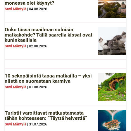
monessa olet käynyt?
Suvi Mäntylä
|
04.08.2026
Onko tässä maailman suloisin
matkakohde? Tällä saarella kissat ovat
kuninkaallisia
Suvi Mäntylä
|
02.08.2026
10 sekopäisintä tapaa matkailla – yksi
niistä on suorastaan karmiva
Suvi Mäntylä
|
01.08.2026
Turistit varoittavat matkustamasta
tähän kohteeseen: ”Täyttä helvettiä”
Suvi Mäntylä
|
31.07.2026