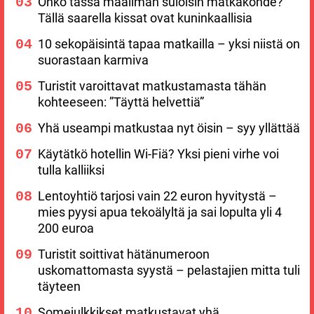
Onko tässä maailman suloisin matkakohde?
Tällä saarella kissat ovat kuninkaallisia
10 sekopäisintä tapaa matkailla – yksi niistä on
suorastaan karmiva
Turistit varoittavat matkustamasta tähän
kohteeseen: ”Täyttä helvettiä”
Yhä useampi matkustaa nyt öisin – syy yllättää
Käytätkö hotellin Wi-Fiä? Yksi pieni virhe voi
tulla kalliiksi
Lentoyhtiö tarjosi vain 22 euron hyvitystä –
mies pyysi apua tekoälyltä ja sai lopulta yli 4
200 euroa
Turistit soittivat hätänumeroon
uskomattomasta syystä – pelastajien mitta tuli
täyteen
Somejulkkikset matkustavat yhä