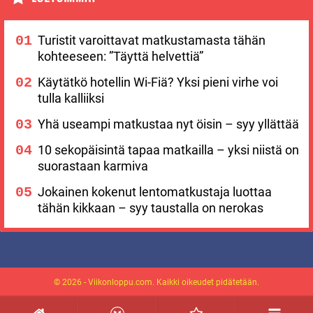
Turistit varoittavat matkustamasta tähän
kohteeseen: ”Täyttä helvettiä”
Käytätkö hotellin Wi-Fiä? Yksi pieni virhe voi
tulla kalliiksi
Yhä useampi matkustaa nyt öisin – syy yllättää
10 sekopäisintä tapaa matkailla – yksi niistä on
suorastaan karmiva
Jokainen kokenut lentomatkustaja luottaa
tähän kikkaan – syy taustalla on nerokas
© 2026 - Viikonloppu.com. Kaikki oikeudet pidätetään.