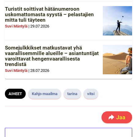
Turistit soittivat hätänumeroon
uskomattomasta syystä – pelastajien
mitta tuli täyteen
Suvi Mäntylä
|
29.07.2026
Somejulkkikset matkustavat yhä
vaarallisemmille alueille – asiantuntijat
varoittavat hengenvaarallisesta
trendistä
Suvi Mäntylä
|
28.07.2026
AIHEET
Kahjo maailma
tarina
vitsi
Jaa