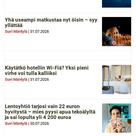
Yhä useampi matkustaa nyt öisin – syy
yllättää
Suvi Mäntylä
|
31.07.2026
Käytätkö hotellin Wi-Fiä? Yksi pieni
virhe voi tulla kalliiksi
Suvi Mäntylä
|
31.07.2026
Lentoyhtiö tarjosi vain 22 euron
hyvitystä – mies pyysi apua tekoälyltä
ja sai lopulta yli 4 200 euroa
Suvi Mäntylä
|
30.07.2026