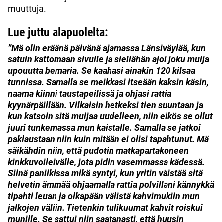
muuttuja.
Lue juttu alapuolelta:
”Mä olin eräänä päivänä ajamassa Länsiväylää, kun
satuin kattomaan sivulle ja siellähän ajoi joku muija
upouutta bemaria. Se kaahasi ainakin 120 kilsaa
tunnissa.
Samalla se meikkasi itseään kaksin käsin,
naama kiinni taustapeilissä ja ohjasi rattia
kyynärpäillään.
Vilkaisin hetkeksi tien suuntaan ja
kun katsoin sitä muijaa uudelleen, niin eikös se ollut
juuri tunkemassa mun kaistalle. Samalla se jatkoi
paklaustaan niin kuin mitään ei olisi tapahtunut.
Mä
säikähdin niin, että pudotin matkapartakoneen
kinkkuvoileivälle, jota pidin vasemmassa kädessä.
Siinä paniikissa mikä syntyi, kun yritin väistää sitä
helvetin ämmää ohjaamalla rattia polvillani kännykkä
tipahti leuan ja olkapään välistä kahvimukiin mun
jalkojen väliin. Tietenkin tulikuumat kahvit roiskui
munille. Se sattui niin saatanasti, että huusin