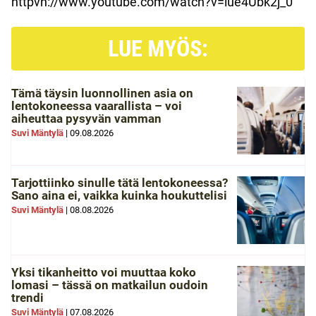
httpvh://www.youtube.com/watch?v=iue4Ubk2j_0
LUE MYÖS:
Tämä täysin luonnollinen asia on
lentokoneessa vaarallista – voi
aiheuttaa pysyvän vamman
Suvi Mäntylä
|
09.08.2026
Tarjottiinko sinulle tätä lentokoneessa?
Sano aina ei, vaikka kuinka houkuttelisi
Suvi Mäntylä
|
08.08.2026
Yksi tikanheitto voi muuttaa koko
lomasi – tässä on matkailun oudoin
trendi
Suvi Mäntylä
|
07.08.2026