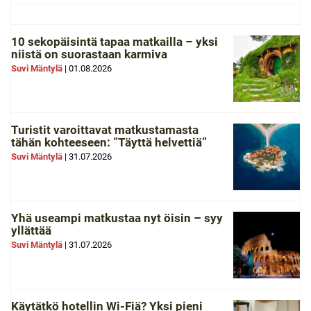
10 sekopäisintä tapaa matkailla – yksi
niistä on suorastaan karmiva
Suvi Mäntylä
|
01.08.2026
Turistit varoittavat matkustamasta
tähän kohteeseen: ”Täyttä helvettiä”
Suvi Mäntylä
|
31.07.2026
Yhä useampi matkustaa nyt öisin – syy
yllättää
Suvi Mäntylä
|
31.07.2026
Käytätkö hotellin Wi-Fiä? Yksi pieni