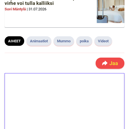
virhe voi tulla kalliiksi
Suvi Mäntylä
|
31.07.2026
AIHEET
Animaatiot
Mummo
poika
Videot
Jaa
1€ = 10€ arvosta
ilmaiskierroksia ilman
kierrätystä!
Talleta 1€
Saat heti 50 ilmaiskierrosta Tuohi 1000 -