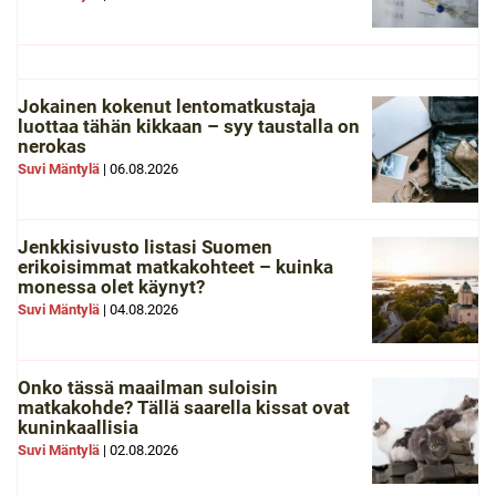
Jokainen kokenut lentomatkustaja
luottaa tähän kikkaan – syy taustalla on
nerokas
Suvi Mäntylä
|
06.08.2026
Jenkkisivusto listasi Suomen
erikoisimmat matkakohteet – kuinka
monessa olet käynyt?
Suvi Mäntylä
|
04.08.2026
Onko tässä maailman suloisin
matkakohde? Tällä saarella kissat ovat
kuninkaallisia
Suvi Mäntylä
|
02.08.2026