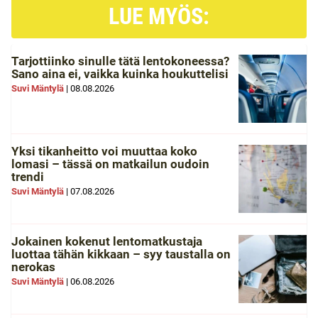
LUE MYÖS:
Tarjottiinko sinulle tätä lentokoneessa?
Sano aina ei, vaikka kuinka houkuttelisi
Suvi Mäntylä
|
08.08.2026
Yksi tikanheitto voi muuttaa koko
lomasi – tässä on matkailun oudoin
trendi
Suvi Mäntylä
|
07.08.2026
Jokainen kokenut lentomatkustaja
luottaa tähän kikkaan – syy taustalla on
nerokas
Suvi Mäntylä
|
06.08.2026