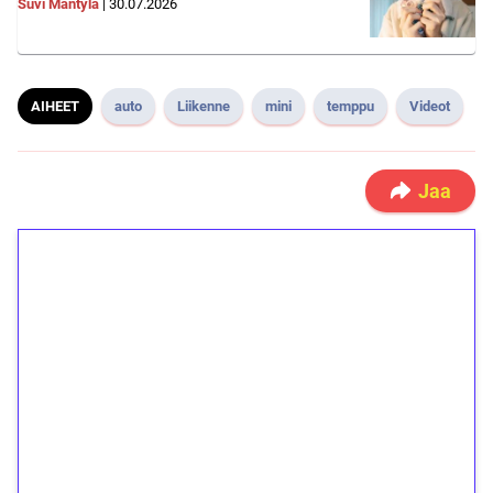
Suvi Mäntylä
|
30.07.2026
AIHEET
auto
Liikenne
mini
temppu
Videot
Jaa
1€ = 10€ arvosta
ilmaiskierroksia ilman
kierrätystä!
Talleta 1€
Saat heti 50 ilmaiskierrosta Tuohi 1000 -
peliin (arvo 0,20€ per kierros)!