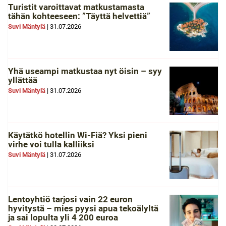
Turistit varoittavat matkustamasta
tähän kohteeseen: ”Täyttä helvettiä”
Suvi Mäntylä
|
31.07.2026
Yhä useampi matkustaa nyt öisin – syy
yllättää
Suvi Mäntylä
|
31.07.2026
Käytätkö hotellin Wi-Fiä? Yksi pieni
virhe voi tulla kalliiksi
Suvi Mäntylä
|
31.07.2026
Lentoyhtiö tarjosi vain 22 euron
hyvitystä – mies pyysi apua tekoälyltä
ja sai lopulta yli 4 200 euroa