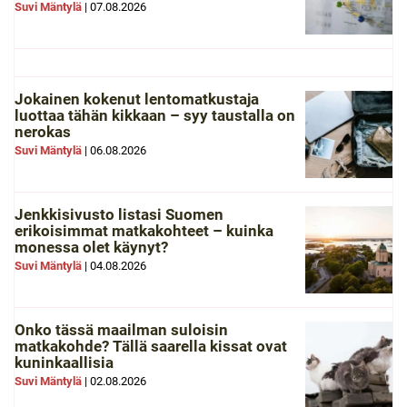
Suvi Mäntylä
|
07.08.2026
Jokainen kokenut lentomatkustaja
luottaa tähän kikkaan – syy taustalla on
nerokas
Suvi Mäntylä
|
06.08.2026
Jenkkisivusto listasi Suomen
erikoisimmat matkakohteet – kuinka
monessa olet käynyt?
Suvi Mäntylä
|
04.08.2026
Onko tässä maailman suloisin
matkakohde? Tällä saarella kissat ovat
kuninkaallisia
Suvi Mäntylä
|
02.08.2026