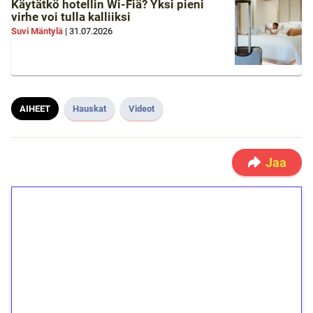
Käytätkö hotellin Wi-Fiä? Yksi pieni
virhe voi tulla kalliiksi
Suvi Mäntylä
|
31.07.2026
AIHEET
Hauskat
Videot
Jaa
1€ = 10€ arvosta
ilmaiskierroksia ilman
kierrätystä!
Talleta 1€