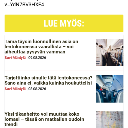
v=YdN7BV3HXE4
LUE MYÖS:
Tämä täysin luonnollinen asia on
lentokoneessa vaarallista – voi
aiheuttaa pysyvän vamman
Suvi Mäntylä
|
09.08.2026
Tarjottiinko sinulle tätä lentokoneessa?
Sano aina ei, vaikka kuinka houkuttelisi
Suvi Mäntylä
|
08.08.2026
Yksi tikanheitto voi muuttaa koko
lomasi – tässä on matkailun oudoin
trendi