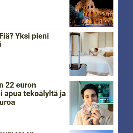
Fiä? Yksi pieni
i
in 22 euron
i apua tekoälyltä ja
euroa