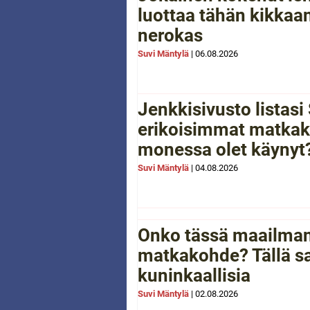
luottaa tähän kikkaan
nerokas
Suvi Mäntylä
|
06.08.2026
Jenkkisivusto listas
erikoisimmat matkak
monessa olet käynyt
Suvi Mäntylä
|
04.08.2026
Onko tässä maailman
matkakohde? Tällä sa
kuninkaallisia
Suvi Mäntylä
|
02.08.2026