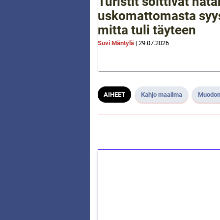
Turistit soittivat hä
uskomattomasta syys
mitta tuli täyteen
Suvi Mäntylä
|
29.07.2026
AIHEET
Kahjo maailma
Muodon
1€ = 10€ arvosta 
kierrätystä!
Talleta 1€