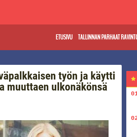
ETUSIVU
TALLINNAN PARHAAT RAVINT
väpalkkaisen työn ja käytti
ria muuttaen ulkonäkönsä