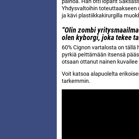
painoa. Hän otti loparit Saksass
Yhdysvaltoihin toteuttaakseen 
ja kävi plastiikkakirurgilla mu
”Olin zombi yritysmaailmas
olen kyborgi, joka tekee ta
60% Cignon vartalosta on tällä 
pyrkiä peittämään itsensä päästä 
otsaan ottanut nainen kuvailee 
Voit katsoa alapuolelta erikois
tarkemmin.