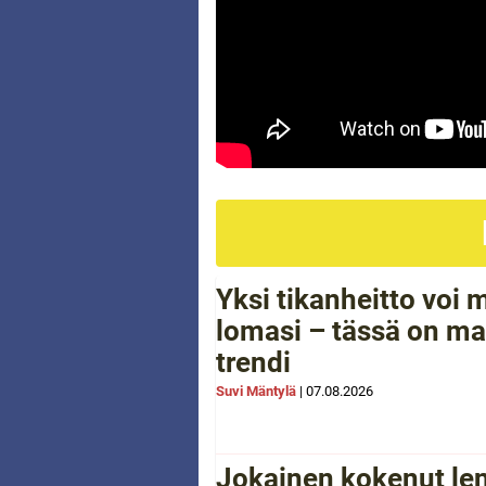
Yksi tikanheitto voi
lomasi – tässä on ma
trendi
Suvi Mäntylä
|
07.08.2026
Jokainen kokenut le