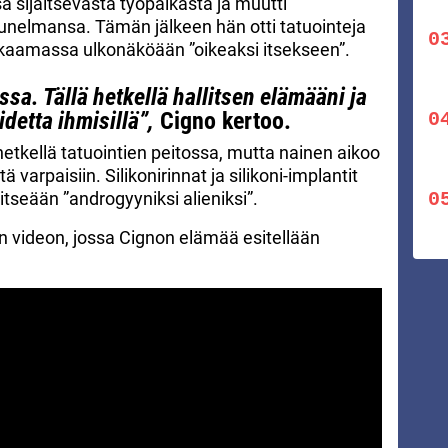
a sijaitsevasta työpaikasta ja muutti
unelmansa. Tämän jälkeen hän otti tatuointeja
okkaamassa ulkonäköään ”oikeaksi itsekseen”.
sa. Tällä hetkellä hallitsen elämääni ja
idetta ihmisillä”,
Cigno kertoo.
hetkellä tatuointien peitossa, mutta nainen aikoo
varpaisiin. Silikonirinnat ja silikoni-implantit
itseään ”androgyyniksi alieniksi”.
en videon, jossa Cignon elämää esitellään