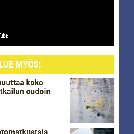
LUE MYÖS:
 muuttaa koko
tkailun oudoin
ntomatkustaja