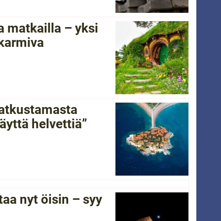
 matkailla – yksi
 karmiva
 matkustamasta
yttä helvettiä”
a nyt öisin – syy