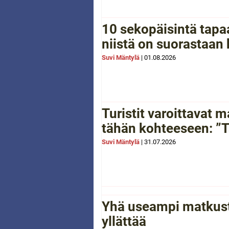
10 sekopäisintä tapaa
niistä on suorastaan
Suvi Mäntylä
|
01.08.2026
Turistit varoittavat
tähän kohteeseen: ”Tä
Suvi Mäntylä
|
31.07.2026
Yhä useampi matkusta
yllättää