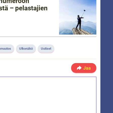
tänumeroon
tä – pelastajien
muutos
Ulkonäkö
Uutiset
Jaa
ilmaiskierroksia ilman