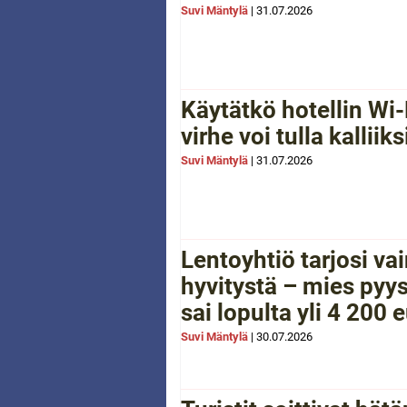
Suvi Mäntylä
|
31.07.2026
Käytätkö hotellin Wi-
virhe voi tulla kalliiks
Suvi Mäntylä
|
31.07.2026
Lentoyhtiö tarjosi va
hyvitystä – mies pyys
sai lopulta yli 4 200 
Suvi Mäntylä
|
30.07.2026