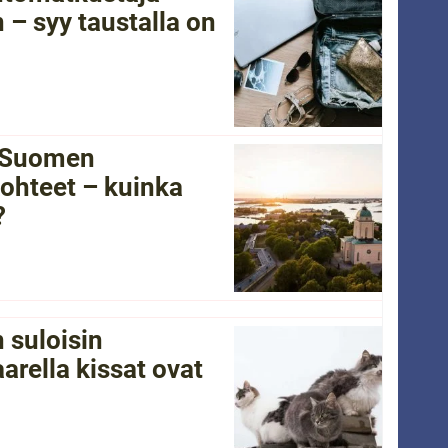
 – syy taustalla on
i Suomen
ohteet – kuinka
?
 suloisin
arella kissat ovat