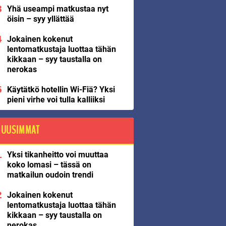
Yhä useampi matkustaa nyt
öisin – syy yllättää
Jokainen kokenut
lentomatkustaja luottaa tähän
kikkaan – syy taustalla on
nerokas
Käytätkö hotellin Wi-Fiä? Yksi
pieni virhe voi tulla kalliiksi
UUSIMMAT
Yksi tikanheitto voi muuttaa
koko lomasi – tässä on
matkailun oudoin trendi
Jokainen kokenut
lentomatkustaja luottaa tähän
kikkaan – syy taustalla on
nerokas