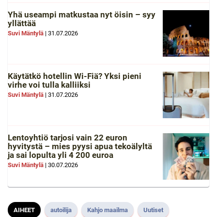
Yhä useampi matkustaa nyt öisin – syy
yllättää
Suvi Mäntylä
|
31.07.2026
Käytätkö hotellin Wi-Fiä? Yksi pieni
virhe voi tulla kalliiksi
Suvi Mäntylä
|
31.07.2026
Lentoyhtiö tarjosi vain 22 euron
hyvitystä – mies pyysi apua tekoälyltä
ja sai lopulta yli 4 200 euroa
Suvi Mäntylä
|
30.07.2026
AIHEET
autoilija
Kahjo maailma
Uutiset