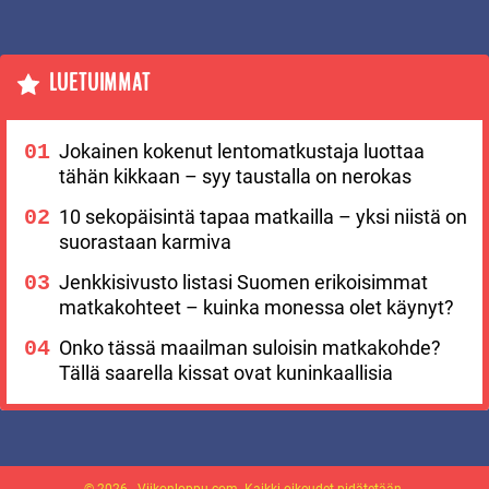
LUETUIMMAT
Jokainen kokenut lentomatkustaja luottaa
tähän kikkaan – syy taustalla on nerokas
10 sekopäisintä tapaa matkailla – yksi niistä on
suorastaan karmiva
Jenkkisivusto listasi Suomen erikoisimmat
matkakohteet – kuinka monessa olet käynyt?
Onko tässä maailman suloisin matkakohde?
Tällä saarella kissat ovat kuninkaallisia
© 2026 - Viikonloppu.com. Kaikki oikeudet pidätetään.