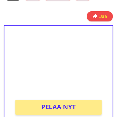
Jaa
1€ = 10€ arvosta
ilmaiskierroksia ilman
kierrätystä!
Talleta 1€
Saat heti 50 ilmaiskierrosta Tuohi 1000 -
peliin (arvo 0,20€ per kierros)!
Ei kierrätysvaatimusta!
PELAA NYT