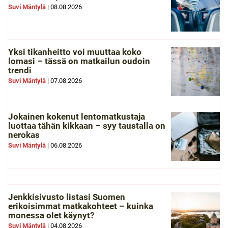
Suvi Mäntylä
|
08.08.2026
Yksi tikanheitto voi muuttaa koko
lomasi – tässä on matkailun oudoin
trendi
Suvi Mäntylä
|
07.08.2026
Jokainen kokenut lentomatkustaja
luottaa tähän kikkaan – syy taustalla on
nerokas
Suvi Mäntylä
|
06.08.2026
Jenkkisivusto listasi Suomen
erikoisimmat matkakohteet – kuinka
monessa olet käynyt?
Suvi Mäntylä
|
04.08.2026