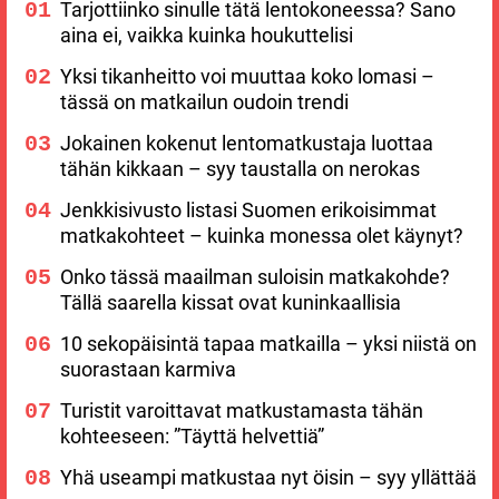
Tarjottiinko sinulle tätä lentokoneessa? Sano
aina ei, vaikka kuinka houkuttelisi
Yksi tikanheitto voi muuttaa koko lomasi –
tässä on matkailun oudoin trendi
Jokainen kokenut lentomatkustaja luottaa
tähän kikkaan – syy taustalla on nerokas
Jenkkisivusto listasi Suomen erikoisimmat
matkakohteet – kuinka monessa olet käynyt?
Onko tässä maailman suloisin matkakohde?
Tällä saarella kissat ovat kuninkaallisia
10 sekopäisintä tapaa matkailla – yksi niistä on
suorastaan karmiva
Turistit varoittavat matkustamasta tähän
kohteeseen: ”Täyttä helvettiä”
Yhä useampi matkustaa nyt öisin – syy yllättää