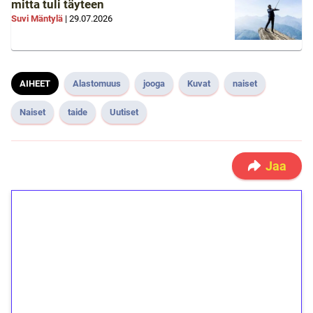
mitta tuli täyteen
Suvi Mäntylä
|
29.07.2026
AIHEET
Alastomuus
jooga
Kuvat
naiset
Naiset
taide
Uutiset
Jaa
1€ = 10€ arvosta
ilmaiskierroksia ilman
kierrätystä!
Talleta 1€