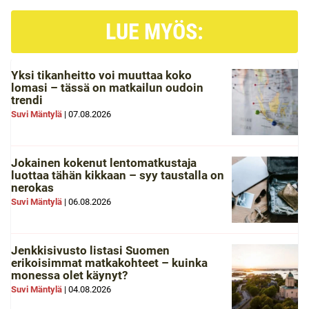
LUE MYÖS:
Yksi tikanheitto voi muuttaa koko
lomasi – tässä on matkailun oudoin
trendi
Suvi Mäntylä
|
07.08.2026
Jokainen kokenut lentomatkustaja
luottaa tähän kikkaan – syy taustalla on
nerokas
Suvi Mäntylä
|
06.08.2026
Jenkkisivusto listasi Suomen
erikoisimmat matkakohteet – kuinka
monessa olet käynyt?
Suvi Mäntylä
|
04.08.2026