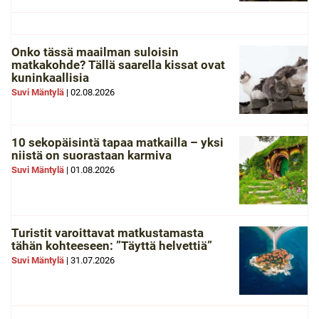
Onko tässä maailman suloisin
matkakohde? Tällä saarella kissat ovat
kuninkaallisia
Suvi Mäntylä
|
02.08.2026
10 sekopäisintä tapaa matkailla – yksi
niistä on suorastaan karmiva
Suvi Mäntylä
|
01.08.2026
Turistit varoittavat matkustamasta
tähän kohteeseen: ”Täyttä helvettiä”
Suvi Mäntylä
|
31.07.2026