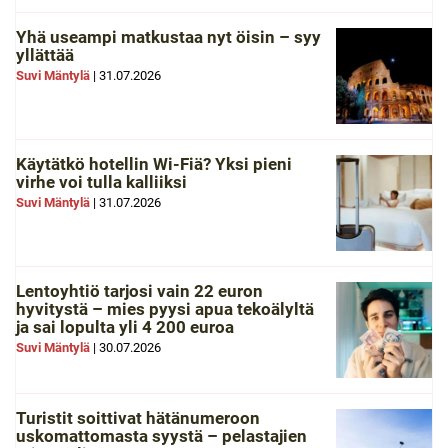
Yhä useampi matkustaa nyt öisin – syy
yllättää
Suvi Mäntylä
|
31.07.2026
Käytätkö hotellin Wi-Fiä? Yksi pieni
virhe voi tulla kalliiksi
Suvi Mäntylä
|
31.07.2026
Lentoyhtiö tarjosi vain 22 euron
hyvitystä – mies pyysi apua tekoälyltä
ja sai lopulta yli 4 200 euroa
Suvi Mäntylä
|
30.07.2026
Turistit soittivat hätänumeroon
uskomattomasta syystä – pelastajien