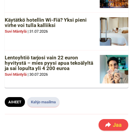
Käytätkö hotellin Wi-Fiä? Yksi pieni
virhe voi tulla kalliiksi
Suvi Mäntylä
|
31.07.2026
Lentoyhtiö tarjosi vain 22 euron
hyvitystä – mies pyysi apua tekoälyltä
ja sai lopulta yli 4 200 euroa
Suvi Mäntylä
|
30.07.2026
AIHEET
Kahjo maailma
Jaa