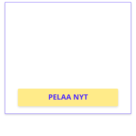
1€ = 10€ arvosta
ilmaiskierroksia ilman
kierrätystä!
Talleta 1€
Saat heti 50 ilmaiskierrosta Tuohi 1000 -
peliin (arvo 0,20€ per kierros)!
Ei kierrätysvaatimusta!
PELAA NYT