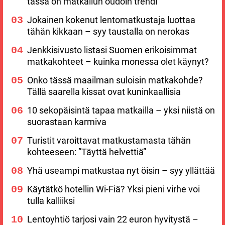
tässä on matkailun oudoin trendi
Jokainen kokenut lentomatkustaja luottaa
tähän kikkaan – syy taustalla on nerokas
Jenkkisivusto listasi Suomen erikoisimmat
matkakohteet – kuinka monessa olet käynyt?
Onko tässä maailman suloisin matkakohde?
Tällä saarella kissat ovat kuninkaallisia
10 sekopäisintä tapaa matkailla – yksi niistä on
suorastaan karmiva
Turistit varoittavat matkustamasta tähän
kohteeseen: ”Täyttä helvettiä”
Yhä useampi matkustaa nyt öisin – syy yllättää
Käytätkö hotellin Wi-Fiä? Yksi pieni virhe voi
tulla kalliiksi
Lentoyhtiö tarjosi vain 22 euron hyvitystä –