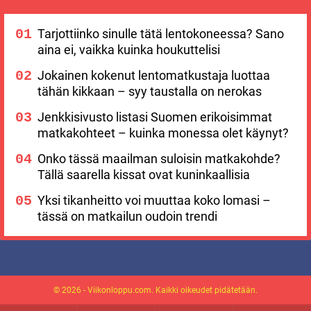
Tarjottiinko sinulle tätä lentokoneessa? Sano
aina ei, vaikka kuinka houkuttelisi
Jokainen kokenut lentomatkustaja luottaa
tähän kikkaan – syy taustalla on nerokas
Jenkkisivusto listasi Suomen erikoisimmat
matkakohteet – kuinka monessa olet käynyt?
Onko tässä maailman suloisin matkakohde?
Tällä saarella kissat ovat kuninkaallisia
Yksi tikanheitto voi muuttaa koko lomasi –
tässä on matkailun oudoin trendi
© 2026 - Viikonloppu.com. Kaikki oikeudet pidätetään.