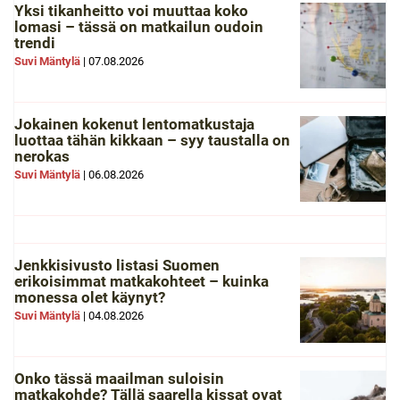
Yksi tikanheitto voi muuttaa koko
lomasi – tässä on matkailun oudoin
trendi
Suvi Mäntylä
|
07.08.2026
Jokainen kokenut lentomatkustaja
luottaa tähän kikkaan – syy taustalla on
nerokas
Suvi Mäntylä
|
06.08.2026
Jenkkisivusto listasi Suomen
erikoisimmat matkakohteet – kuinka
monessa olet käynyt?
Suvi Mäntylä
|
04.08.2026
Onko tässä maailman suloisin
matkakohde? Tällä saarella kissat ovat