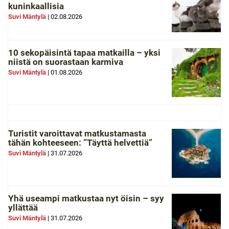
kuninkaallisia
Suvi Mäntylä
|
02.08.2026
10 sekopäisintä tapaa matkailla – yksi
niistä on suorastaan karmiva
Suvi Mäntylä
|
01.08.2026
Turistit varoittavat matkustamasta
tähän kohteeseen: ”Täyttä helvettiä”
Suvi Mäntylä
|
31.07.2026
Yhä useampi matkustaa nyt öisin – syy
yllättää
Suvi Mäntylä
|
31.07.2026