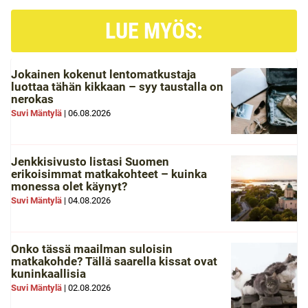
LUE MYÖS:
Jokainen kokenut lentomatkustaja
luottaa tähän kikkaan – syy taustalla on
nerokas
Suvi Mäntylä
|
06.08.2026
Jenkkisivusto listasi Suomen
erikoisimmat matkakohteet – kuinka
monessa olet käynyt?
Suvi Mäntylä
|
04.08.2026
Onko tässä maailman suloisin
matkakohde? Tällä saarella kissat ovat
kuninkaallisia
Suvi Mäntylä
|
02.08.2026