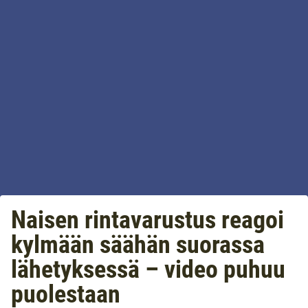
Naisen rintavarustus reagoi
kylmään säähän suorassa
lähetyksessä – video puhuu
puolestaan