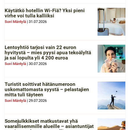
Käytätkö hotellin Wi-Fiä? Yksi pieni
virhe voi tulla kalliiksi
Suvi Mäntylä
|
31.07.2026
Lentoyhtiö tarjosi vain 22 euron
hyvitystä – mies pyysi apua tekoälyltä
ja sai lopulta yli 4 200 euroa
Suvi Mäntylä
|
30.07.2026
Turistit soittivat hätänumeroon
uskomattomasta syystä – pelastajien
mitta tuli täyteen
Suvi Mäntylä
|
29.07.2026
Somejulkkikset matkustavat yhä
vaarallisemmille alueille – asiantuntijat