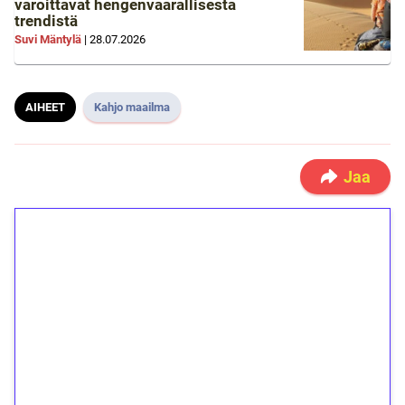
varoittavat hengenvaarallisesta
trendistä
Suvi Mäntylä
|
28.07.2026
AIHEET
Kahjo maailma
Jaa
1€ = 10€ arvosta
ilmaiskierroksia ilman
kierrätystä!
Talleta 1€
Saat heti 50 ilmaiskierrosta Tuohi 1000 -
peliin (arvo 0,20€ per kierros)!