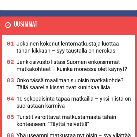
UUSIMMAT
Jokainen kokenut lentomatkustaja luottaa
tähän kikkaan – syy taustalla on nerokas
Jenkkisivusto listasi Suomen erikoisimmat
matkakohteet – kuinka monessa olet käynyt?
Onko tässä maailman suloisin matkakohde?
Tällä saarella kissat ovat kuninkaallisia
10 sekopäisintä tapaa matkailla – yksi niistä on
suorastaan karmiva
Turistit varoittavat matkustamasta tähän
kohteeseen: ”Täyttä helvettiä”
Yhä useampi matkustaa nyt öisin – syy yllättää