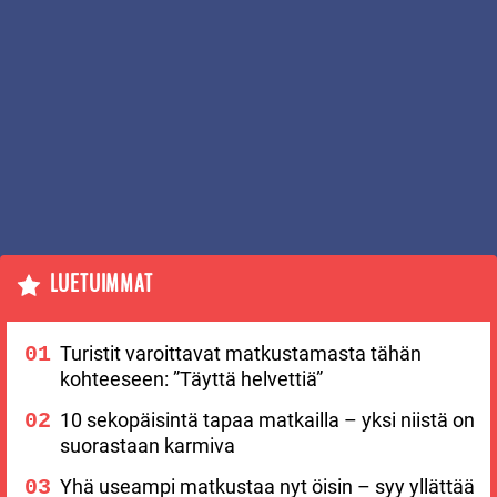
LUETUIMMAT
Turistit varoittavat matkustamasta tähän
kohteeseen: ”Täyttä helvettiä”
10 sekopäisintä tapaa matkailla – yksi niistä on
suorastaan karmiva
Yhä useampi matkustaa nyt öisin – syy yllättää