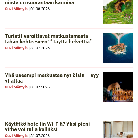
niistä on suorastaan karmiva
Suvi Mäntylä
|
01.08.2026
Turistit varoittavat matkustamasta
tähän kohteeseen: ”Täyttä helvettiä”
Suvi Mäntylä
|
31.07.2026
Yhä useampi matkustaa nyt öisin – syy
yllättää
Suvi Mäntylä
|
31.07.2026
Käytätkö hotellin Wi-Fiä? Yksi pieni
virhe voi tulla kalliiksi
Suvi Mäntylä
|
31.07.2026