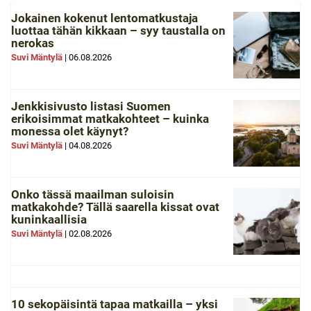
Jokainen kokenut lentomatkustaja
luottaa tähän kikkaan – syy taustalla on
nerokas
Suvi Mäntylä
|
06.08.2026
Jenkkisivusto listasi Suomen
erikoisimmat matkakohteet – kuinka
monessa olet käynyt?
Suvi Mäntylä
|
04.08.2026
Onko tässä maailman suloisin
matkakohde? Tällä saarella kissat ovat
kuninkaallisia
Suvi Mäntylä
|
02.08.2026
10 sekopäisintä tapaa matkailla – yksi