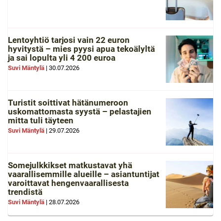
Lentoyhtiö tarjosi vain 22 euron
hyvitystä – mies pyysi apua tekoälyltä
ja sai lopulta yli 4 200 euroa
Suvi Mäntylä
|
30.07.2026
Turistit soittivat hätänumeroon
uskomattomasta syystä – pelastajien
mitta tuli täyteen
Suvi Mäntylä
|
29.07.2026
Somejulkkikset matkustavat yhä
vaarallisemmille alueille – asiantuntijat
varoittavat hengenvaarallisesta
trendistä
Suvi Mäntylä
|
28.07.2026