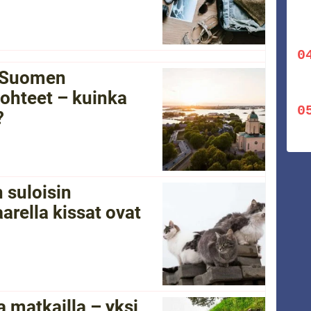
i Suomen
ohteet – kuinka
?
 suloisin
arella kissat ovat
 matkailla – yksi