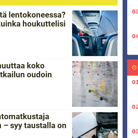
tätä lentokoneessa?
kuinka houkuttelisi
 muuttaa koko
tkailun oudoin
ntomatkustaja
 – syy taustalla on