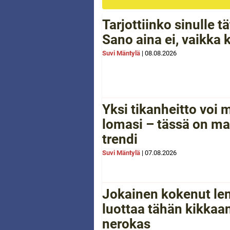
Tarjottiinko sinulle 
Sano aina ei, vaikka 
Suvi Mäntylä
|
08.08.2026
Yksi tikanheitto voi
lomasi – tässä on ma
trendi
Suvi Mäntylä
|
07.08.2026
Jokainen kokenut le
luottaa tähän kikkaan
nerokas