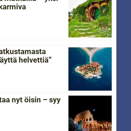
 karmiva
 matkustamasta
yttä helvettiä”
a nyt öisin – syy