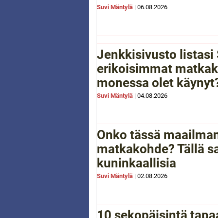
Suvi Mäntylä
|
06.08.2026
Jenkkisivusto listas
erikoisimmat matkak
monessa olet käynyt
Suvi Mäntylä
|
04.08.2026
Onko tässä maailman
matkakohde? Tällä sa
kuninkaallisia
Suvi Mäntylä
|
02.08.2026
10 sekopäisintä tapaa