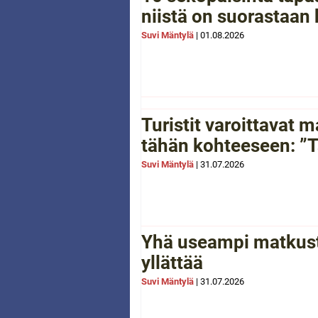
niistä on suorastaan
Suvi Mäntylä
|
01.08.2026
Turistit varoittavat
tähän kohteeseen: ”Tä
Suvi Mäntylä
|
31.07.2026
Yhä useampi matkusta
yllättää
Suvi Mäntylä
|
31.07.2026