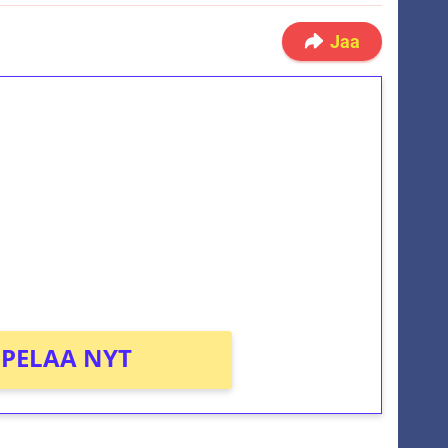
Jaa
ilmaiskierroksia ilman
osta Tuohi 1000 -peliin (arvo 0,20€ per
PELAA NYT