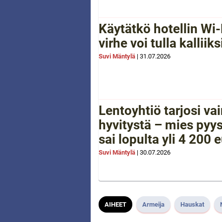
Käytätkö hotellin Wi-
virhe voi tulla kalliiks
Suvi Mäntylä
|
31.07.2026
Lentoyhtiö tarjosi va
hyvitystä – mies pyys
sai lopulta yli 4 200 
Suvi Mäntylä
|
30.07.2026
AIHEET
Armeija
Hauskat