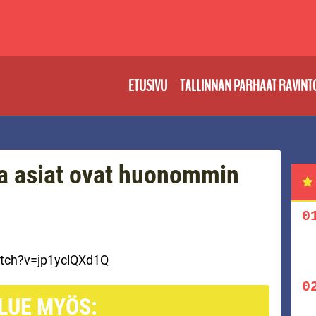
ETUSIVU
TALLINNAN PARHAAT RAVINT
a asiat ovat huonommin
tch?v=jp1yclQXd1Q
LUE MYÖS: