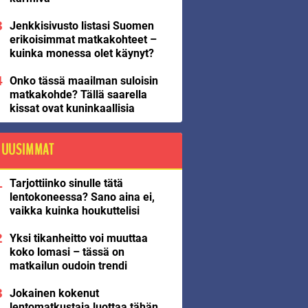
Jenkkisivusto listasi Suomen
erikoisimmat matkakohteet –
kuinka monessa olet käynyt?
Onko tässä maailman suloisin
matkakohde? Tällä saarella
kissat ovat kuninkaallisia
UUSIMMAT
Tarjottiinko sinulle tätä
lentokoneessa? Sano aina ei,
vaikka kuinka houkuttelisi
Yksi tikanheitto voi muuttaa
koko lomasi – tässä on
matkailun oudoin trendi
Jokainen kokenut
lentomatkustaja luottaa tähän