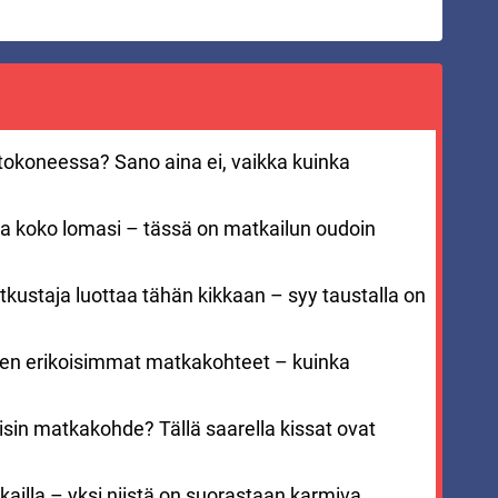
entokoneessa? Sano aina ei, vaikka kuinka
aa koko lomasi – tässä on matkailun oudoin
kustaja luottaa tähän kikkaan – syy taustalla on
men erikoisimmat matkakohteet – kuinka
sin matkakohde? Tällä saarella kissat ovat
ailla – yksi niistä on suorastaan karmiva