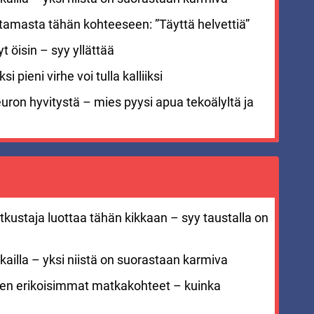
stamasta tähän kohteeseen: ”Täyttä helvettiä”
 öisin – syy yllättää
i pieni virhe voi tulla kalliiksi
euron hyvitystä – mies pyysi apua tekoälyltä ja
kustaja luottaa tähän kikkaan – syy taustalla on
ailla – yksi niistä on suorastaan karmiva
men erikoisimmat matkakohteet – kuinka