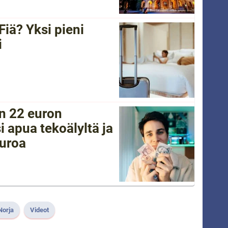
Fiä? Yksi pieni
i
in 22 euron
i apua tekoälyltä ja
euroa
Norja
Videot