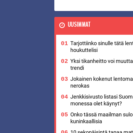
UUSIMMAT
Tarjottiinko sinulle tätä l
houkuttelisi
Yksi tikanheitto voi muutt
trendi
Jokainen kokenut lentomat
nerokas
Jenkkisivusto listasi Suo
monessa olet käynyt?
Onko tässä maailman suloi
kuninkaallisia
10 sekopäisintä tapaa matk