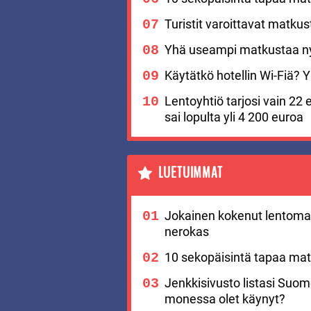
Turistit varoittavat matku
Yhä useampi matkustaa nyt
Käytätkö hotellin Wi-Fiä? Yks
Lentoyhtiö tarjosi vain 22 
sai lopulta yli 4 200 euroa
LUETUIMMAT
Jokainen kokenut lentomat
nerokas
10 sekopäisintä tapaa matk
Jenkkisivusto listasi Suo
monessa olet käynyt?