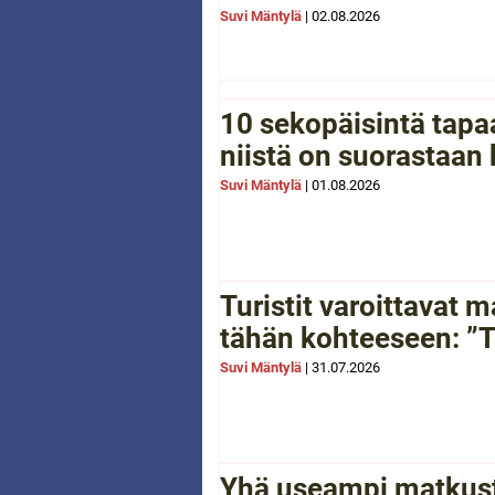
Suvi Mäntylä
|
02.08.2026
10 sekopäisintä tapaa
niistä on suorastaan
Suvi Mäntylä
|
01.08.2026
Turistit varoittavat
tähän kohteeseen: ”Tä
Suvi Mäntylä
|
31.07.2026
Yhä useampi matkusta