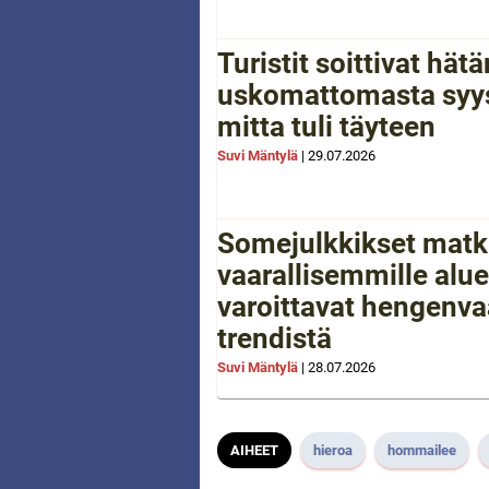
Turistit soittivat hä
uskomattomasta syys
mitta tuli täyteen
Suvi Mäntylä
|
29.07.2026
Somejulkkikset matk
vaarallisemmille aluei
varoittavat hengenva
trendistä
Suvi Mäntylä
|
28.07.2026
AIHEET
hieroa
hommailee