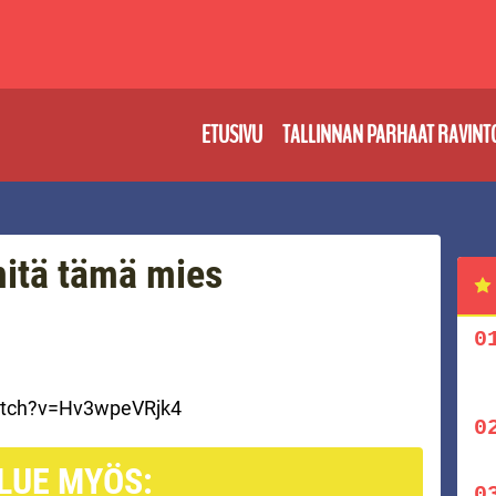
ETUSIVU
TALLINNAN PARHAAT RAVINT
itä tämä mies
atch?v=Hv3wpeVRjk4
LUE MYÖS: