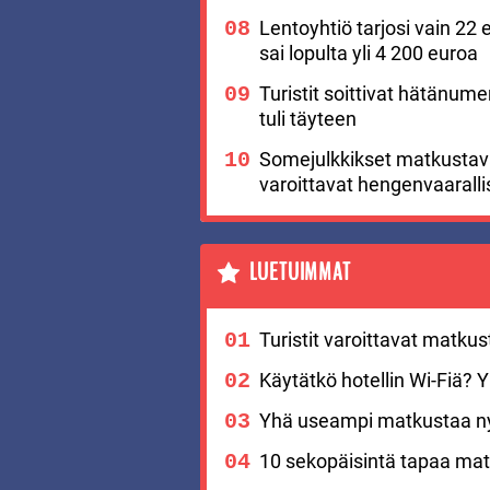
Lentoyhtiö tarjosi vain 22 
sai lopulta yli 4 200 euroa
Turistit soittivat hätänu
tuli täyteen
Somejulkkikset matkustavat
varoittavat hengenvaaralli
LUETUIMMAT
Turistit varoittavat matku
Käytätkö hotellin Wi-Fiä? Yks
Yhä useampi matkustaa nyt
10 sekopäisintä tapaa matk