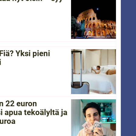
Fiä? Yksi pieni
i
in 22 euron
i apua tekoälyltä ja
euroa