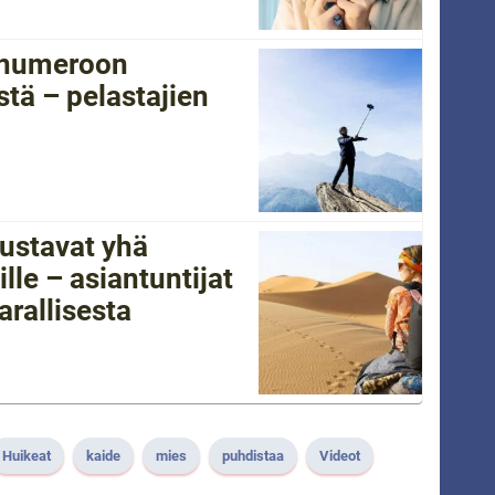
tänumeroon
tä – pelastajien
ustavat yhä
lle – asiantuntijat
arallisesta
Huikeat
kaide
mies
puhdistaa
Videot