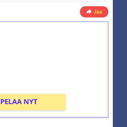
Jaa
ilmaiskierroksia ilman
osta Tuohi 1000 -peliin (arvo 0,20€ per
PELAA NYT