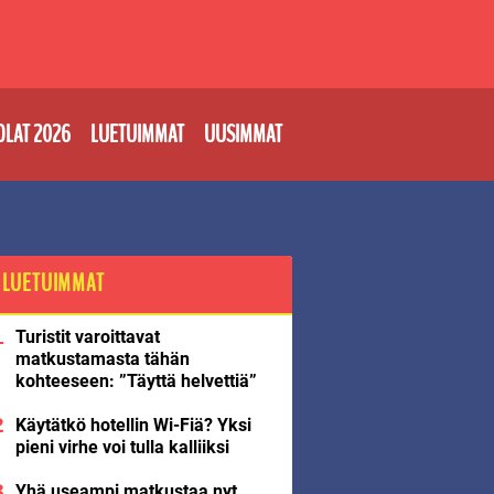
OLAT 2026
LUETUIMMAT
UUSIMMAT
LUETUIMMAT
Turistit varoittavat
matkustamasta tähän
kohteeseen: ”Täyttä helvettiä”
Käytätkö hotellin Wi-Fiä? Yksi
pieni virhe voi tulla kalliiksi
Yhä useampi matkustaa nyt