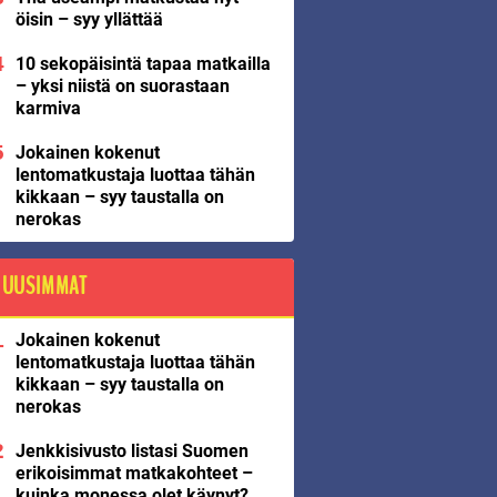
öisin – syy yllättää
10 sekopäisintä tapaa matkailla
– yksi niistä on suorastaan
karmiva
Jokainen kokenut
lentomatkustaja luottaa tähän
kikkaan – syy taustalla on
nerokas
UUSIMMAT
Jokainen kokenut
lentomatkustaja luottaa tähän
kikkaan – syy taustalla on
nerokas
Jenkkisivusto listasi Suomen
erikoisimmat matkakohteet –
kuinka monessa olet käynyt?