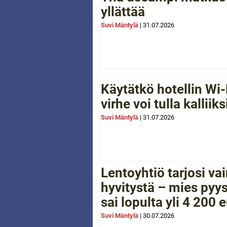
yllättää
Suvi Mäntylä
|
31.07.2026
Käytätkö hotellin Wi-
virhe voi tulla kalliiks
Suvi Mäntylä
|
31.07.2026
Lentoyhtiö tarjosi va
hyvitystä – mies pyys
sai lopulta yli 4 200 
Suvi Mäntylä
|
30.07.2026