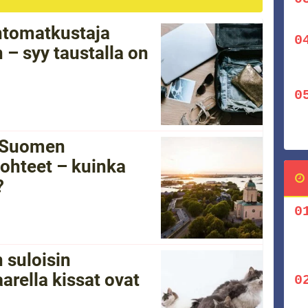
ntomatkustaja
 – syy taustalla on
i Suomen
ohteet – kuinka
?
 suloisin
arella kissat ovat