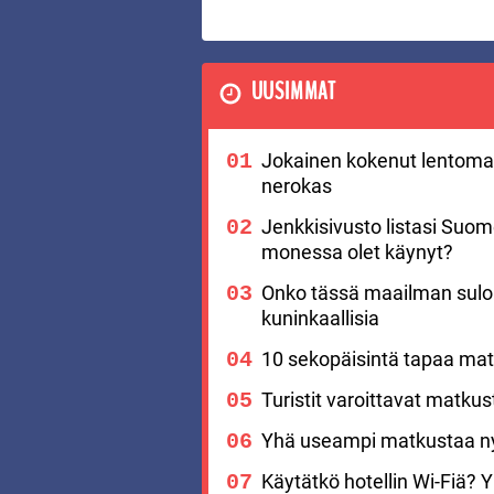
UUSIMMAT
Jokainen kokenut lentomat
nerokas
Jenkkisivusto listasi Suo
monessa olet käynyt?
Onko tässä maailman suloi
kuninkaallisia
10 sekopäisintä tapaa matk
Turistit varoittavat matku
Yhä useampi matkustaa nyt
Käytätkö hotellin Wi-Fiä? Yks