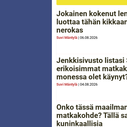
Jokainen kokenut le
luottaa tähän kikkaan
nerokas
Suvi Mäntylä
|
06.08.2026
Jenkkisivusto listas
erikoisimmat matkak
monessa olet käynyt
Suvi Mäntylä
|
04.08.2026
Onko tässä maailman
matkakohde? Tällä sa
kuninkaallisia