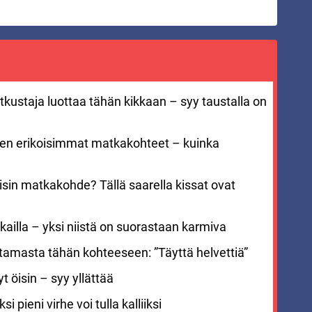
kustaja luottaa tähän kikkaan – syy taustalla on
men erikoisimmat matkakohteet – kuinka
sin matkakohde? Tällä saarella kissat ovat
ailla – yksi niistä on suorastaan karmiva
stamasta tähän kohteeseen: ”Täyttä helvettiä”
 öisin – syy yllättää
i pieni virhe voi tulla kalliiksi