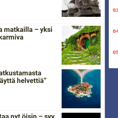
 matkailla – yksi
 karmiva
 matkustamasta
yttä helvettiä”
a nyt öisin – syy