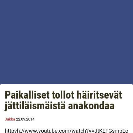
Paikalliset tollot häiritsevät
jättiläismäistä anakondaa
Jukka
22.09.2014
httpvh://www.youtube.com/watch?v=JtKEFGsmpEo