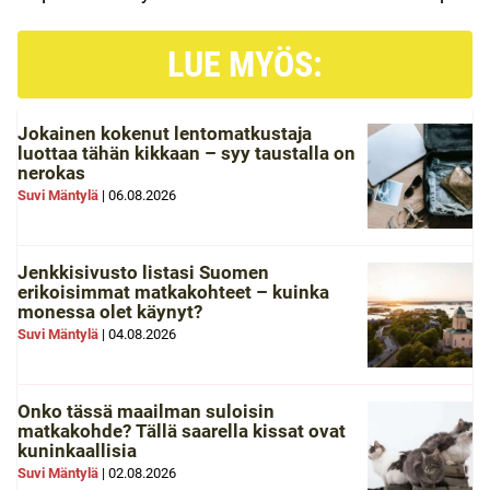
LUE MYÖS:
Jokainen kokenut lentomatkustaja
luottaa tähän kikkaan – syy taustalla on
nerokas
Suvi Mäntylä
|
06.08.2026
Jenkkisivusto listasi Suomen
erikoisimmat matkakohteet – kuinka
monessa olet käynyt?
Suvi Mäntylä
|
04.08.2026
Onko tässä maailman suloisin
matkakohde? Tällä saarella kissat ovat
kuninkaallisia
Suvi Mäntylä
|
02.08.2026