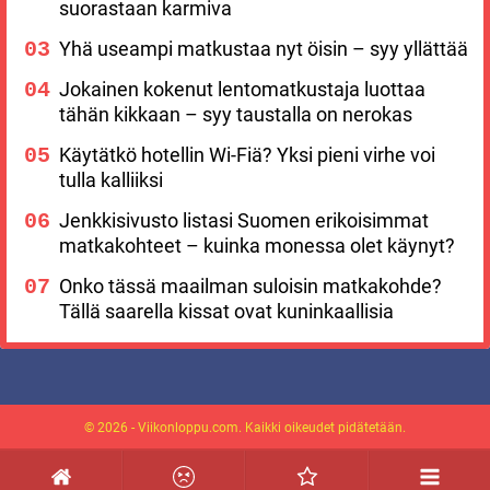
suorastaan karmiva
Yhä useampi matkustaa nyt öisin – syy yllättää
Jokainen kokenut lentomatkustaja luottaa
tähän kikkaan – syy taustalla on nerokas
Käytätkö hotellin Wi-Fiä? Yksi pieni virhe voi
tulla kalliiksi
Jenkkisivusto listasi Suomen erikoisimmat
matkakohteet – kuinka monessa olet käynyt?
Onko tässä maailman suloisin matkakohde?
Tällä saarella kissat ovat kuninkaallisia
© 2026 - Viikonloppu.com. Kaikki oikeudet pidätetään.