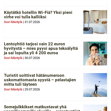
Käytätkö hotellin Wi-Fiä? Yksi pieni
virhe voi tulla kalliiksi
Suvi Mäntylä
|
31.07.2026
Lentoyhtiö tarjosi vain 22 euron
hyvitystä – mies pyysi apua tekoälyltä
ja sai lopulta yli 4 200 euroa
Suvi Mäntylä
|
30.07.2026
Turistit soittivat hätänumeroon
uskomattomasta syystä – pelastajien
mitta tuli täyteen
Suvi Mäntylä
|
29.07.2026
Somejulkkikset matkustavat yhä