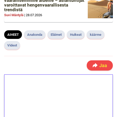
vaarallisemmille alueille – asiantuntijat
varoittavat hengenvaarallisesta
trendistä
Suvi Mäntylä
|
28.07.2026
AIHEET
Anakonda
Eläimet
Huikeat
käärme
Videot
Jaa
1€ = 10€ arvosta
ilmaiskierroksia ilman
kierrätystä!
Talleta 1€