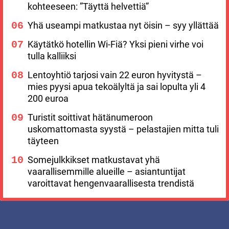
kohteeseen: ”Täyttä helvettiä”
Yhä useampi matkustaa nyt öisin – syy yllättää
Käytätkö hotellin Wi-Fiä? Yksi pieni virhe voi
tulla kalliiksi
Lentoyhtiö tarjosi vain 22 euron hyvitystä –
mies pyysi apua tekoälyltä ja sai lopulta yli 4
200 euroa
Turistit soittivat hätänumeroon
uskomattomasta syystä – pelastajien mitta tuli
täyteen
Somejulkkikset matkustavat yhä
vaarallisemmille alueille – asiantuntijat
varoittavat hengenvaarallisesta trendistä