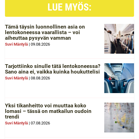
LUE MYÖS:
Tämä täysin luonnollinen asia on
lentokoneessa vaarallista – voi
aiheuttaa pysyvän vamman
Suvi Mäntylä
|
09.08.2026
Tarjottiinko sinulle tätä lentokoneessa?
Sano aina ei, vaikka kuinka houkuttelisi
Suvi Mäntylä
|
08.08.2026
Yksi tikanheitto voi muuttaa koko
lomasi – tässä on matkailun oudoin
trendi
Suvi Mäntylä
|
07.08.2026