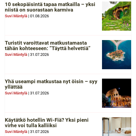
10 sekopäisintä tapaa matkailla – yksi
niistä on suorastaan karmiva
Suvi Mäntylä
|
01.08.2026
Turistit varoittavat matkustamasta
tähän kohteeseen: ”Täyttä helvettiä”
Suvi Mäntylä
|
31.07.2026
Yhä useampi matkustaa nyt öisin – syy
yllättää
Suvi Mäntylä
|
31.07.2026
Käytätkö hotellin Wi-Fiä? Yksi pieni
virhe voi tulla kalliiksi
Suvi Mäntylä
|
31.07.2026