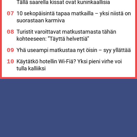
Tällä saarella kissat ovat kuninkaallisia
10 sekopäisintä tapaa matkailla – yksi niistä on
suorastaan karmiva
Turistit varoittavat matkustamasta tähän
kohteeseen: ”Täyttä helvettiä”
Yhä useampi matkustaa nyt öisin – syy yllättää
Käytätkö hotellin Wi-Fiä? Yksi pieni virhe voi
tulla kalliiksi