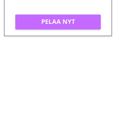
Vain uusille asiakkaille!
PELAA NYT