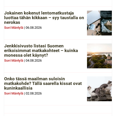
Jokainen kokenut lentomatkustaja
luottaa tähän kikkaan – syy taustalla on
nerokas
Suvi Mäntylä
|
06.08.2026
Jenkkisivusto listasi Suomen
erikoisimmat matkakohteet – kuinka
monessa olet käynyt?
Suvi Mäntylä
|
04.08.2026
Onko tässä maailman suloisin
matkakohde? Tällä saarella kissat ovat
kuninkaallisia
Suvi Mäntylä
|
02.08.2026