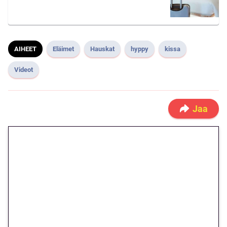
AIHEET
Eläimet
Hauskat
hyppy
kissa
Videot
Jaa
🎁 Huipputarjous jatkuu: 10
euron kierrätysvapaa
megakierros Reactoonz-
peliin – vain 1 eurolla!
Peli: Reactoonz