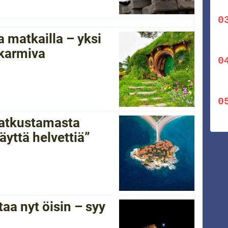
 matkailla – yksi
 karmiva
 matkustamasta
yttä helvettiä”
a nyt öisin – syy