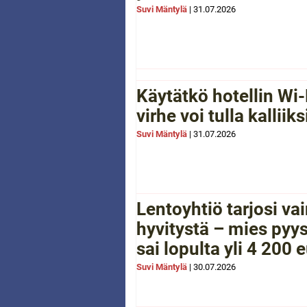
Suvi Mäntylä
|
31.07.2026
Käytätkö hotellin Wi-
virhe voi tulla kalliiks
Suvi Mäntylä
|
31.07.2026
Lentoyhtiö tarjosi va
hyvitystä – mies pyys
sai lopulta yli 4 200 
Suvi Mäntylä
|
30.07.2026