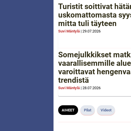
Turistit soittivat hä
uskomattomasta syys
mitta tuli täyteen
Suvi Mäntylä
|
29.07.2026
Somejulkkikset matk
vaarallisemmille aluei
varoittavat hengenva
trendistä
Suvi Mäntylä
|
28.07.2026
AIHEET
Pilat
Videot