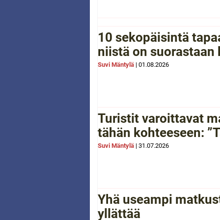
10 sekopäisintä tapaa
niistä on suorastaan
Suvi Mäntylä
|
01.08.2026
Turistit varoittavat
tähän kohteeseen: ”Tä
Suvi Mäntylä
|
31.07.2026
Yhä useampi matkusta
yllättää