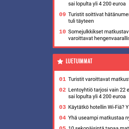
sai lopulta yli 4 200 euroa
Turistit soittivat hätänu
tuli täyteen
Somejulkkikset matkustavat
varoittavat hengenvaaralli
LUETUIMMAT
Turistit varoittavat matku
Lentoyhtiö tarjosi vain 22 
sai lopulta yli 4 200 euroa
Käytätkö hotellin Wi-Fiä? Yks
Yhä useampi matkustaa nyt
10 sekopäisintä tapaa matk