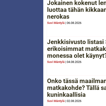
Jokainen kokenut le
luottaa tähän kikkaan
nerokas
Suvi Mäntylä
|
06.08.2026
Jenkkisivusto listas
erikoisimmat matkak
monessa olet käynyt
Suvi Mäntylä
|
04.08.2026
Onko tässä maailman
matkakohde? Tällä sa
kuninkaallisia
Suvi Mäntylä
|
02.08.2026