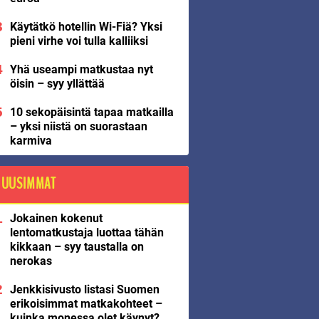
Käytätkö hotellin Wi-Fiä? Yksi
pieni virhe voi tulla kalliiksi
Yhä useampi matkustaa nyt
öisin – syy yllättää
10 sekopäisintä tapaa matkailla
– yksi niistä on suorastaan
karmiva
UUSIMMAT
Jokainen kokenut
lentomatkustaja luottaa tähän
kikkaan – syy taustalla on
nerokas
Jenkkisivusto listasi Suomen
erikoisimmat matkakohteet –
kuinka monessa olet käynyt?