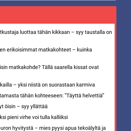
kustaja luottaa tähän kikkaan – syy taustalla on
men erikoisimmat matkakohteet – kuinka
sin matkakohde? Tällä saarella kissat ovat
ailla – yksi niistä on suorastaan karmiva
stamasta tähän kohteeseen: ”Täyttä helvettiä”
 öisin – syy yllättää
i pieni virhe voi tulla kalliiksi
euron hyvitystä – mies pyysi apua tekoälyltä ja