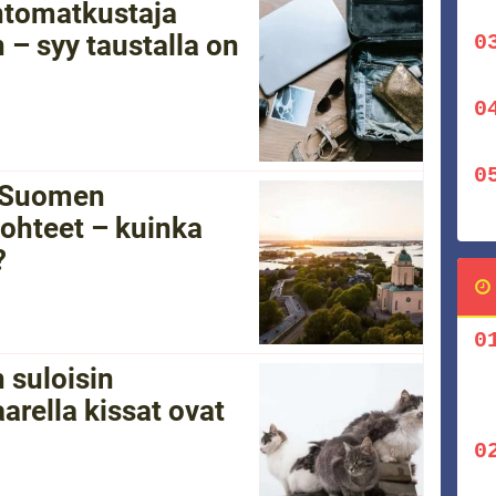
ntomatkustaja
 – syy taustalla on
i Suomen
ohteet – kuinka
?
 suloisin
arella kissat ovat