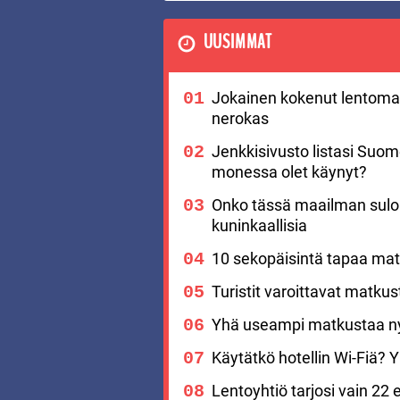
UUSIMMAT
Jokainen kokenut lentomat
nerokas
Jenkkisivusto listasi Suo
monessa olet käynyt?
Onko tässä maailman suloi
kuninkaallisia
10 sekopäisintä tapaa matk
Turistit varoittavat matku
Yhä useampi matkustaa nyt
Käytätkö hotellin Wi-Fiä? Yks
Lentoyhtiö tarjosi vain 22 