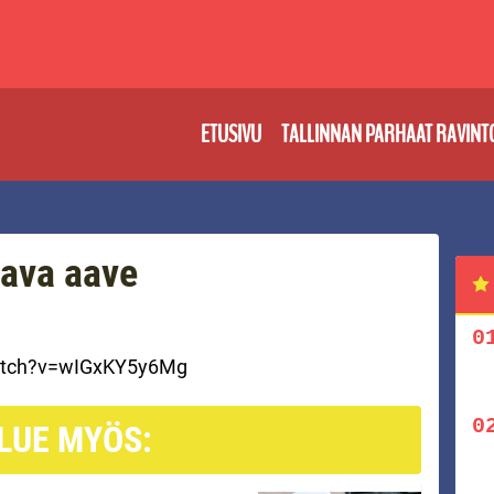
ETUSIVU
TALLINNAN PARHAAT RAVINT
tava aave
atch?v=wIGxKY5y6Mg
LUE MYÖS: