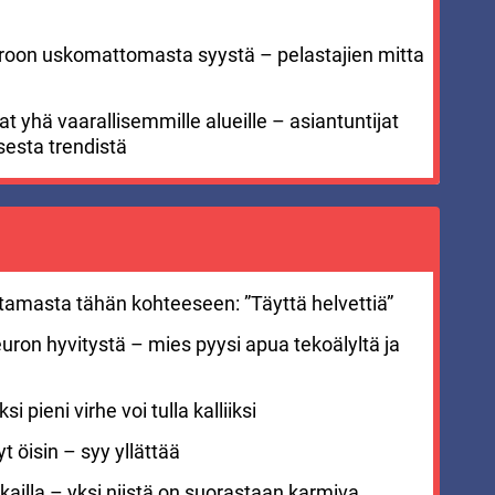
meroon uskomattomasta syystä – pelastajien mitta
 yhä vaarallisemmille alueille – asiantuntijat
sesta trendistä
stamasta tähän kohteeseen: ”Täyttä helvettiä”
euron hyvitystä – mies pyysi apua tekoälyltä ja
i pieni virhe voi tulla kalliiksi
 öisin – syy yllättää
ailla – yksi niistä on suorastaan karmiva