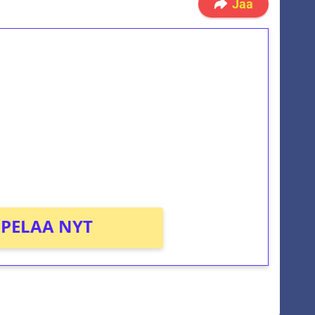
Jaa
ilmaiskierroksia ilman
osta Tuohi 1000 -peliin (arvo 0,20€ per
PELAA NYT