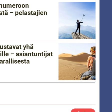
tänumeroon
tä – pelastajien
ustavat yhä
lle – asiantuntijat
arallisesta