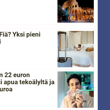
Fiä? Yksi pieni
i
in 22 euron
i apua tekoälyltä ja
euroa