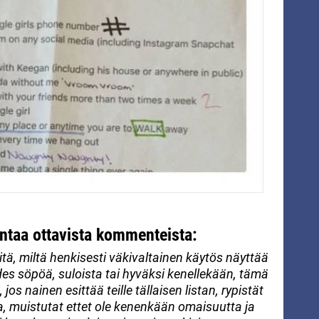
antaa ottavista kommenteista:
tä, miltä henkisesti väkivaltainen käytös näyttää
des söpöä, suloista tai hyväksi kenellekään, tämä
jos nainen esittää teille tällaisen listan, rypistät
sa, muistutat ettet ole kenenkään omaisuutta ja