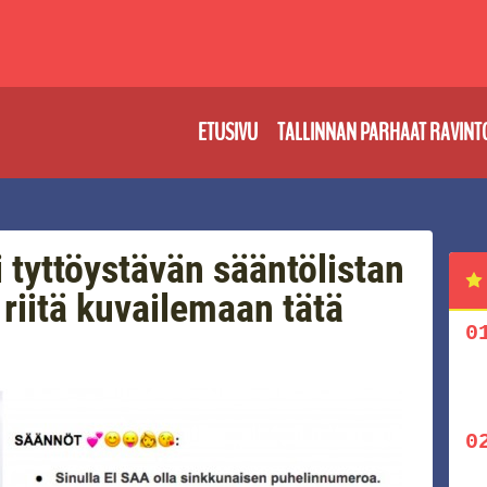
ETUSIVU
TALLINNAN PARHAAT RAVINT
 tyttöystävän sääntölistan
riitä kuvailemaan tätä