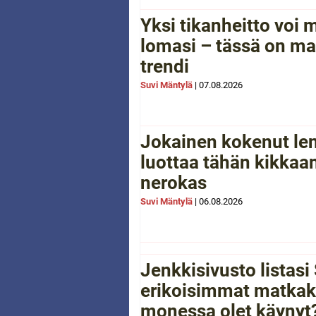
Yksi tikanheitto voi
lomasi – tässä on ma
trendi
Suvi Mäntylä
|
07.08.2026
Jokainen kokenut le
luottaa tähän kikkaan
nerokas
Suvi Mäntylä
|
06.08.2026
Jenkkisivusto listas
erikoisimmat matkak
monessa olet käynyt