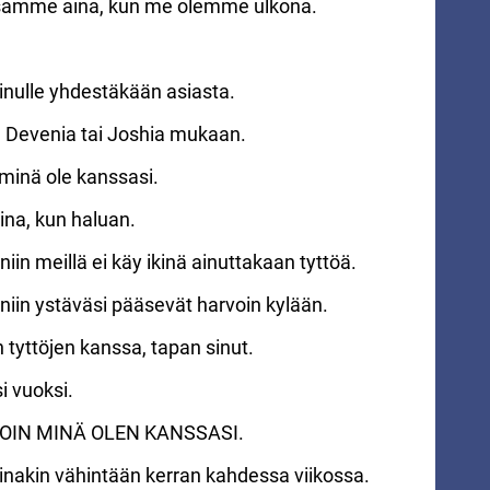
ssamme aina, kun me olemme ulkona.
inulle yhdestäkään asiasta.
a, Devenia tai Joshia mukaan.
 minä ole kanssasi.
ina, kun haluan.
n meillä ei käy ikinä ainuttakaan tyttöä.
in ystäväsi pääsevät harvoin kylään.
 tyttöjen kanssa, tapan sinut.
i vuoksi.
ILLOIN MINÄ OLEN KANSSASI.
inakin vähintään kerran kahdessa viikossa.