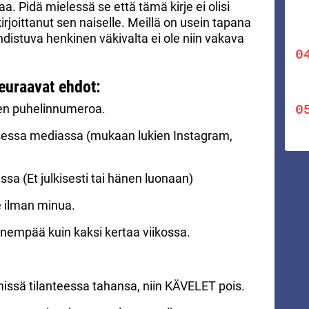
. Pidä mielessä se että tämä kirje ei olisi
kirjoittanut sen naiselle. Meillä on usein tapana
hdistuva henkinen väkivalta ei ole niin vakava
seuraavat ehdot:
isen puhelinnumeroa.
lisessa mediassa (mukaan lukien Instagram,
sa (Et julkisesti tai hänen luonaan)
 ilman minua.
 enempää kuin kaksi kertaa viikossa.
missä tilanteessa tahansa, niin KÄVELET pois.