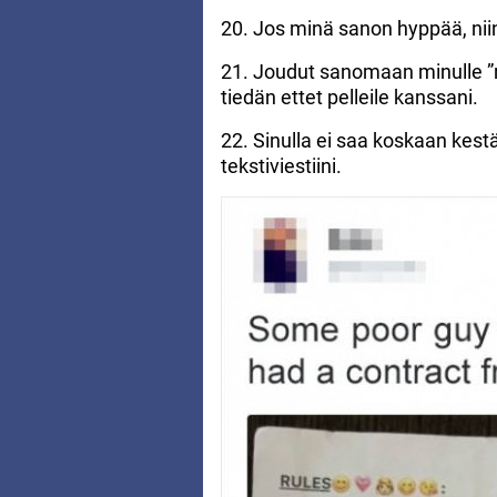
20. Jos minä sanon hyppää, niin
21. Joudut sanomaan minulle ”r
tiedän ettet pelleile kanssani.
22. Sinulla ei saa koskaan kest
tekstiviestiini.