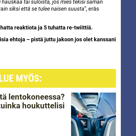
i hauskaa tai suloista, jos mies tekisi saman
vain siksi että se tulee naisen suusta”
, eräs
hatta reaktiota ja 5 tuhatta re-twiittiä.
isia ehtoja – pistä juttu jakoon jos olet kanssani
LUE MYÖS:
tätä lentokoneessa?
kuinka houkuttelisi