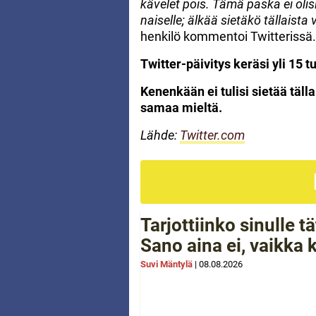
kävelet pois. Tämä paska ei olis
naiselle; älkää sietäkö tällaista 
henkilö kommentoi Twitterissä.
Twitter-päivitys keräsi yli 15 tu
Kenenkään ei tulisi sietää tälla
samaa mieltä.
Lähde:
Twitter.com
Tarjottiinko sinulle 
Sano aina ei, vaikka 
Suvi Mäntylä
|
08.08.2026