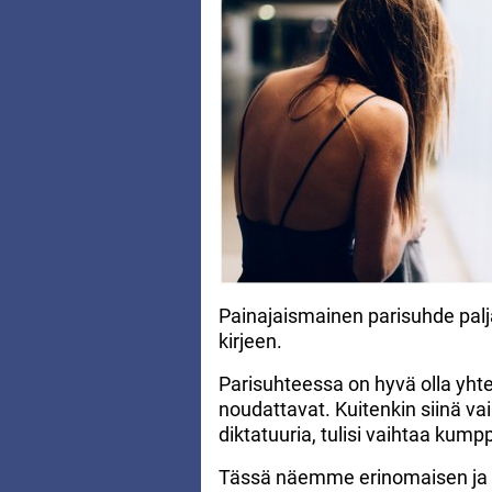
Painajaismainen parisuhde palj
kirjeen.
Parisuhteessa on hyvä olla yht
noudattavat. Kuitenkin siinä v
diktatuuria, tulisi vaihtaa kump
Tässä näemme erinomaisen ja sur