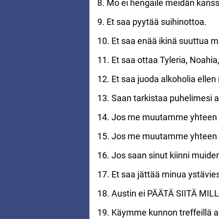
8. Mo ei hengaile meidän kan
9. Et saa pyytää suihinottoa.
10. Et saa enää ikinä suuttua m
11. Et saa ottaa Tyleria, Noahi
12. Et saa juoda alkoholia ellen
13. Saan tarkistaa puhelimesi a
14. Jos me muutamme yhteen nii
15. Jos me muutamme yhteen ni
16. Jos saan sinut kiinni muiden
17. Et saa jättää minua ystävies
18. Austin ei PÄÄTÄ SIITÄ M
19. Käymme kunnon treffeillä a