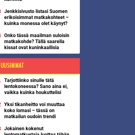
Jenkkisivusto listasi Suomen
erikoisimmat matkakohteet –
kuinka monessa olet käynyt?
Onko tässä maailman suloisin
matkakohde? Tällä saarella
kissat ovat kuninkaallisia
UUSIMMAT
Tarjottiinko sinulle tätä
lentokoneessa? Sano aina ei,
vaikka kuinka houkuttelisi
Yksi tikanheitto voi muuttaa
koko lomasi – tässä on
matkailun oudoin trendi
Jokainen kokenut
lentomatkustaja luottaa tähän