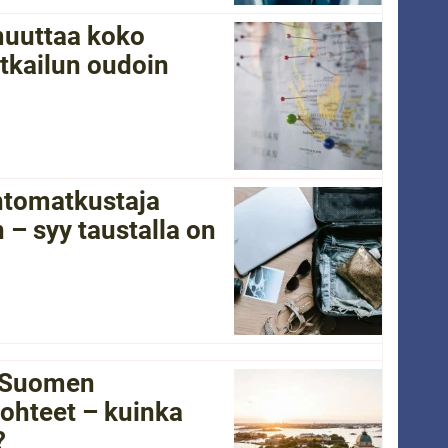
 muuttaa koko
tkailun oudoin
ntomatkustaja
 – syy taustalla on
i Suomen
ohteet – kuinka
?