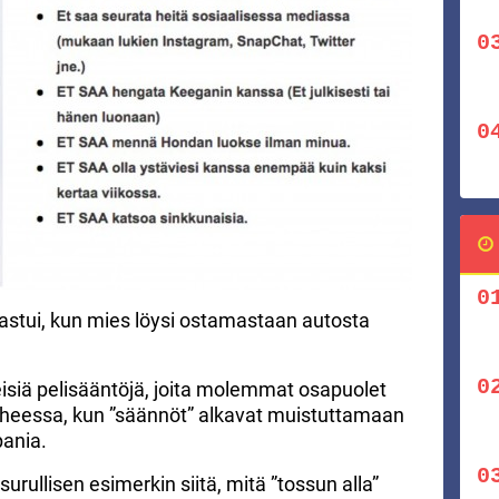
astui, kun mies löysi ostamastaan autosta
eisiä pelisääntöjä, joita molemmat osapuolet
aiheessa, kun ”säännöt” alkavat muistuttamaan
pania.
ullisen esimerkin siitä, mitä ”tossun alla”