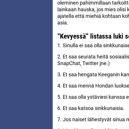
oleminen pahimmillaan tarkoittaa
lainkaan hauska, jos mies olisi 
ajatella että miehiä kohtaan ko
asia.
”Kevyessä” listassa luki 
1. Sinulla ei saa olla sinkkuna
2. Et saa seurata heitä sosiaa
SnapChat, Twitter jne.)
3. Et saa hengata Keeganin kans
4. Et saa mennä Hondan luokse
5. Et saa olla ystäviesi kanssa
6. Et saa katsoa sinkkunaisia.
7. Jos naiset lähestyvät sinua 