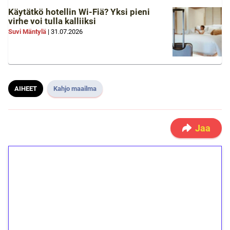
Käytätkö hotellin Wi-Fiä? Yksi pieni
virhe voi tulla kalliiksi
Suvi Mäntylä
|
31.07.2026
AIHEET
Kahjo maailma
Jaa
1€ = 10€ arvosta
ilmaiskierroksia ilman
kierrätystä!
Talleta 1€