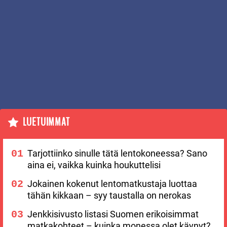
LUETUIMMAT
Tarjottiinko sinulle tätä lentokoneessa? Sano
aina ei, vaikka kuinka houkuttelisi
Jokainen kokenut lentomatkustaja luottaa
tähän kikkaan – syy taustalla on nerokas
Jenkkisivusto listasi Suomen erikoisimmat
matkakohteet – kuinka monessa olet käynyt?