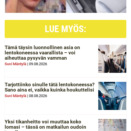
LUE MYÖS:
Tämä täysin luonnollinen asia on
lentokoneessa vaarallista – voi
aiheuttaa pysyvän vamman
Suvi Mäntylä
|
09.08.2026
Tarjottiinko sinulle tätä lentokoneessa?
Sano aina ei, vaikka kuinka houkuttelisi
Suvi Mäntylä
|
08.08.2026
Yksi tikanheitto voi muuttaa koko
lomasi – tässä on matkailun oudoin