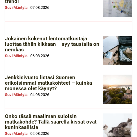
trendi
Suvi Mäntylä
|
07.08.2026
Jokainen kokenut lentomatkustaja
luottaa tähän kikkaan – syy taustalla on
nerokas
Suvi Mäntylä
|
06.08.2026
Jenkkisivusto listasi Suomen
erikoisimmat matkakohteet – kuinka
monessa olet käynyt?
Suvi Mäntylä
|
04.08.2026
Onko tässä maailman suloisin
matkakohde? Tällä saarella kissat ovat
kuninkaallisia
Suvi Mäntylä
|
02.08.2026