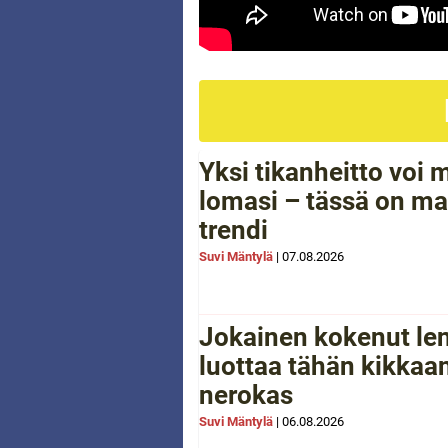
Yksi tikanheitto voi
lomasi – tässä on ma
trendi
Suvi Mäntylä
|
07.08.2026
Jokainen kokenut le
luottaa tähän kikkaan
nerokas
Suvi Mäntylä
|
06.08.2026