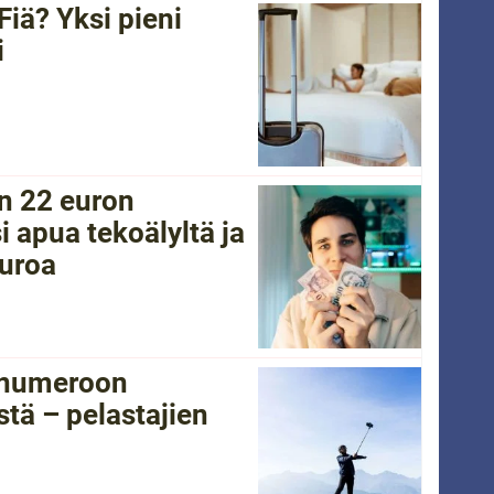
Fiä? Yksi pieni
i
in 22 euron
i apua tekoälyltä ja
euroa
tänumeroon
tä – pelastajien