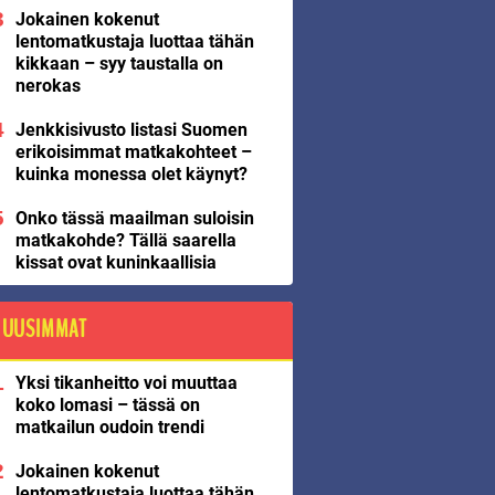
Jokainen kokenut
lentomatkustaja luottaa tähän
kikkaan – syy taustalla on
nerokas
Jenkkisivusto listasi Suomen
erikoisimmat matkakohteet –
kuinka monessa olet käynyt?
Onko tässä maailman suloisin
matkakohde? Tällä saarella
kissat ovat kuninkaallisia
UUSIMMAT
Yksi tikanheitto voi muuttaa
koko lomasi – tässä on
matkailun oudoin trendi
Jokainen kokenut
lentomatkustaja luottaa tähän