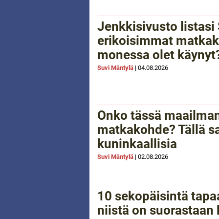
Jenkkisivusto listas
erikoisimmat matkak
monessa olet käynyt
Suvi Mäntylä
|
04.08.2026
Onko tässä maailman
matkakohde? Tällä sa
kuninkaallisia
Suvi Mäntylä
|
02.08.2026
10 sekopäisintä tapaa
niistä on suorastaan