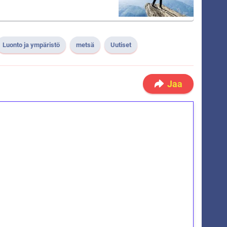
Luonto ja ympäristö
metsä
Uutiset
Jaa
ilmaiskierroksia ilman
osta Tuohi 1000 -peliin (arvo 0,20€ per