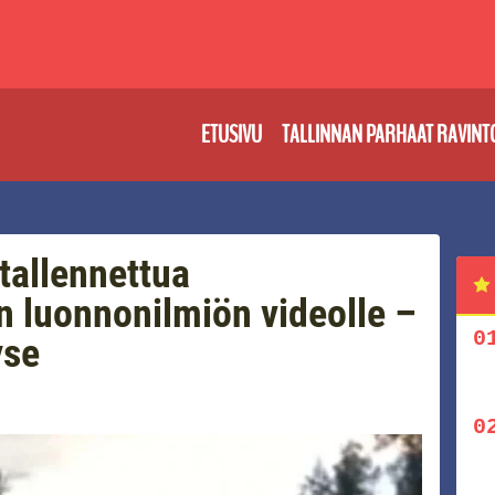
ETUSIVU
TALLINNAN PARHAAT RAVINT
 tallennettua
n luonnonilmiön videolle –
yse