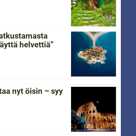
 matkustamasta
yttä helvettiä”
a nyt öisin – syy