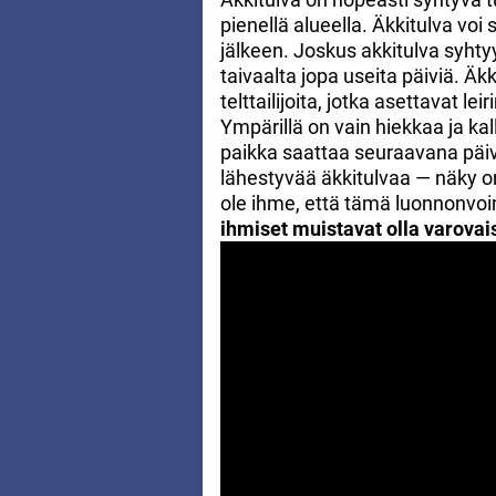
pienellä alueella. Äkkitulva v
jälkeen. Joskus akkitulva syht
taivaalta jopa useita päiviä. Äkk
telttailijoita, jotka asettavat le
Ympärillä on vain hiekkaa ja kall
paikka saattaa seuraavana päivä
lähestyvää äkkitulvaa — näky on 
ole ihme, että tämä luonnonvoi
ihmiset muistavat olla varovai