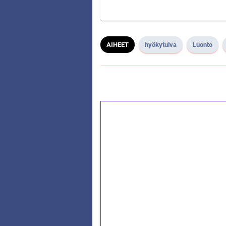
AIHEET
hyökytulva
Luonto
1€ = 10€ arvosta 
kierrätystä!
Talleta 1€
Saat heti 50 ilmaiskierr
kierros)!
Ei kierrätysvaatimusta!