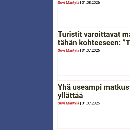
Suvi Mäntylä
|
01.08.2026
Turistit varoittavat
tähän kohteeseen: ”Tä
Suvi Mäntylä
|
31.07.2026
Yhä useampi matkusta
yllättää
Suvi Mäntylä
|
31.07.2026