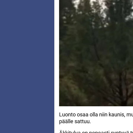
Luonto osaa olla niin kaunis, m
päälle sattuu.
Äkkitulva on nopeasti syntyvä 