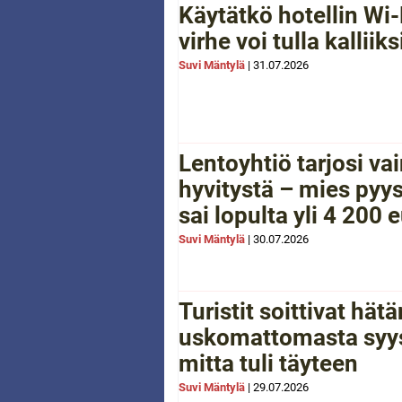
Käytätkö hotellin Wi-
virhe voi tulla kalliiks
Suvi Mäntylä
|
31.07.2026
Lentoyhtiö tarjosi va
hyvitystä – mies pyys
sai lopulta yli 4 200 
Suvi Mäntylä
|
30.07.2026
Turistit soittivat hä
uskomattomasta syys
mitta tuli täyteen
Suvi Mäntylä
|
29.07.2026