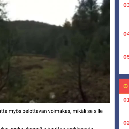
utta myös pelottavan voimakas, mikäli se sille
tulva, jonka yleensä aiheuttaa rankkasade