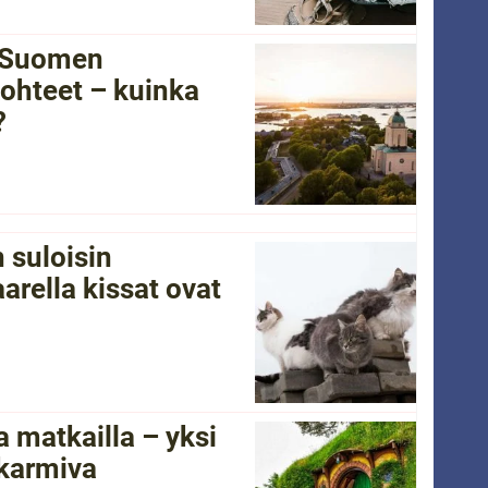
i Suomen
ohteet – kuinka
?
 suloisin
arella kissat ovat
 matkailla – yksi
 karmiva