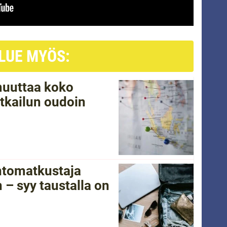
LUE MYÖS:
 muuttaa koko
tkailun oudoin
ntomatkustaja
 – syy taustalla on