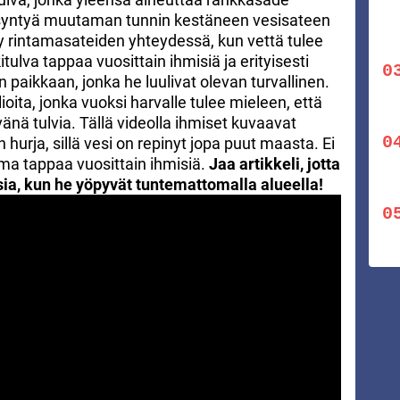
oi syntyä muutaman tunnin kestäneen vesisateen
yy rintamasateiden yhteydessä, kun vettä tulee
itulva tappaa vuosittain ihmisiä ja erityisesti
irin paikkaan, jonka he luulivat olevan turvallinen.
ioita, jonka vuoksi harvalle tulee mieleen, että
nä tulvia. Tällä videolla ihmiset kuvaavat
hurja, sillä vesi on repinyt jopa puut maasta. Ei
ma tappaa vuosittain ihmisiä.
Jaa artikkeli, jotta
sia, kun he yöpyvät tuntemattomalla alueella!