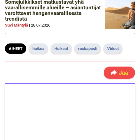
Somejulkkikset matkustavat yhä
vaarallisemmille alueille – asiantuntijat
varoittavat hengenvaarallisesta
trendistä
Suvi Mäntylä
|
28.07.2026
AIHEET
huikea
Huikeat
roskaposti
Videot
Jaa
1€ = 10€ arvosta
ilmaiskierroksia ilman
kierrätystä!
Talleta 1€