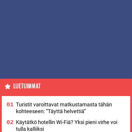
LUETUIMMAT
Turistit varoittavat matkustamasta tähän
kohteeseen: ”Täyttä helvettiä”
Käytätkö hotellin Wi-Fiä? Yksi pieni virhe voi
tulla kalliiksi