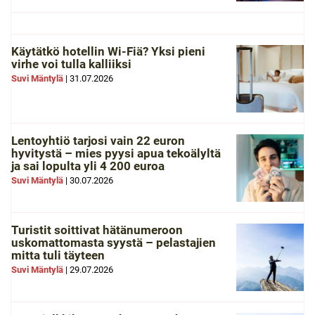
Käytätkö hotellin Wi-Fiä? Yksi pieni
virhe voi tulla kalliiksi
Suvi Mäntylä
|
31.07.2026
Lentoyhtiö tarjosi vain 22 euron
hyvitystä – mies pyysi apua tekoälyltä
ja sai lopulta yli 4 200 euroa
Suvi Mäntylä
|
30.07.2026
Turistit soittivat hätänumeroon
uskomattomasta syystä – pelastajien
mitta tuli täyteen
Suvi Mäntylä
|
29.07.2026