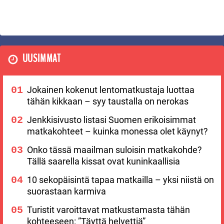
UUSIMMAT
Jokainen kokenut lentomatkustaja luottaa
tähän kikkaan – syy taustalla on nerokas
Jenkkisivusto listasi Suomen erikoisimmat
matkakohteet – kuinka monessa olet käynyt?
Onko tässä maailman suloisin matkakohde?
Tällä saarella kissat ovat kuninkaallisia
10 sekopäisintä tapaa matkailla – yksi niistä on
suorastaan karmiva
Turistit varoittavat matkustamasta tähän
kohteeseen: ”Täyttä helvettiä”