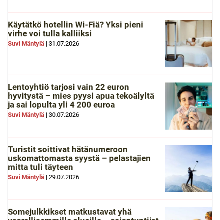
Käytätkö hotellin Wi-Fiä? Yksi pieni
virhe voi tulla kalliiksi
Suvi Mäntylä
|
31.07.2026
Lentoyhtiö tarjosi vain 22 euron
hyvitystä – mies pyysi apua tekoälyltä
ja sai lopulta yli 4 200 euroa
Suvi Mäntylä
|
30.07.2026
Turistit soittivat hätänumeroon
uskomattomasta syystä – pelastajien
mitta tuli täyteen
Suvi Mäntylä
|
29.07.2026
Somejulkkikset matkustavat yhä