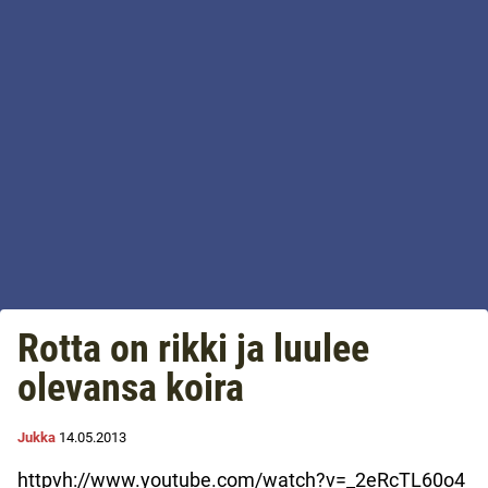
Rotta on rikki ja luulee
olevansa koira
Jukka
14.05.2013
httpvh://www.youtube.com/watch?v=_2eRcTL60o4