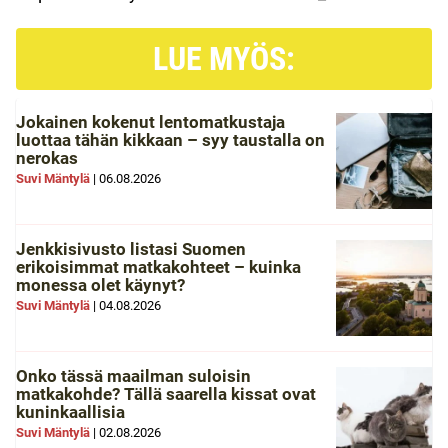
LUE MYÖS:
Jokainen kokenut lentomatkustaja
luottaa tähän kikkaan – syy taustalla on
nerokas
Suvi Mäntylä
|
06.08.2026
Jenkkisivusto listasi Suomen
erikoisimmat matkakohteet – kuinka
monessa olet käynyt?
Suvi Mäntylä
|
04.08.2026
Onko tässä maailman suloisin
matkakohde? Tällä saarella kissat ovat
kuninkaallisia
Suvi Mäntylä
|
02.08.2026