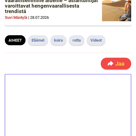
vaarallisemmille alueille – asiantuntijat
varoittavat hengenvaarallisesta
trendistä
Suvi Mäntylä
|
28.07.2026
AIHEET
Eläimet
koira
rotta
Videot
Jaa
1€ = 10€ arvosta
ilmaiskierroksia ilman
kierrätystä!
Talleta 1€
Saat heti 50 ilmaiskierrosta Tuohi 1000 -