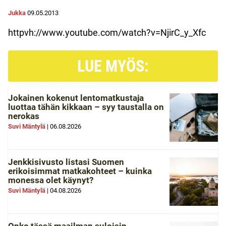
Jukka
09.05.2013
httpvh://www.youtube.com/watch?v=NjirC_y_Xfc
LUE MYÖS:
Jokainen kokenut lentomatkustaja
luottaa tähän kikkaan – syy taustalla on
nerokas
Suvi Mäntylä
|
06.08.2026
Jenkkisivusto listasi Suomen
erikoisimmat matkakohteet – kuinka
monessa olet käynyt?
Suvi Mäntylä
|
04.08.2026