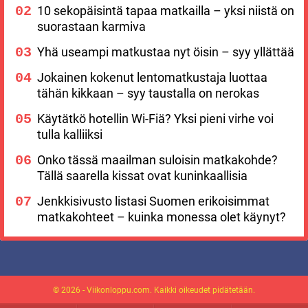
10 sekopäisintä tapaa matkailla – yksi niistä on
suorastaan karmiva
Yhä useampi matkustaa nyt öisin – syy yllättää
Jokainen kokenut lentomatkustaja luottaa
tähän kikkaan – syy taustalla on nerokas
Käytätkö hotellin Wi-Fiä? Yksi pieni virhe voi
tulla kalliiksi
Onko tässä maailman suloisin matkakohde?
Tällä saarella kissat ovat kuninkaallisia
Jenkkisivusto listasi Suomen erikoisimmat
matkakohteet – kuinka monessa olet käynyt?
© 2026 - Viikonloppu.com. Kaikki oikeudet pidätetään.