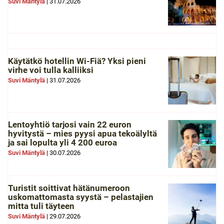
Suvi Mäntylä
|
31.07.2026
Käytätkö hotellin Wi-Fiä? Yksi pieni
virhe voi tulla kalliiksi
Suvi Mäntylä
|
31.07.2026
Lentoyhtiö tarjosi vain 22 euron
hyvitystä – mies pyysi apua tekoälyltä
ja sai lopulta yli 4 200 euroa
Suvi Mäntylä
|
30.07.2026
Turistit soittivat hätänumeroon
uskomattomasta syystä – pelastajien
mitta tuli täyteen
Suvi Mäntylä
|
29.07.2026