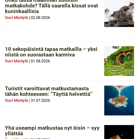
Onko tässä maailman suloisin
matkakohde? Tällä saarella kissat ovat
kuninkaallisia
Suvi Mäntylä
|
02.08.2026
10 sekopäisintä tapaa matkailla – yksi
niistä on suorastaan karmiva
Suvi Mäntylä
|
01.08.2026
Turistit varoittavat matkustamasta
tähän kohteeseen: ”Täyttä helvettiä”
Suvi Mäntylä
|
31.07.2026
Yhä useampi matkustaa nyt öisin – syy
yllättää