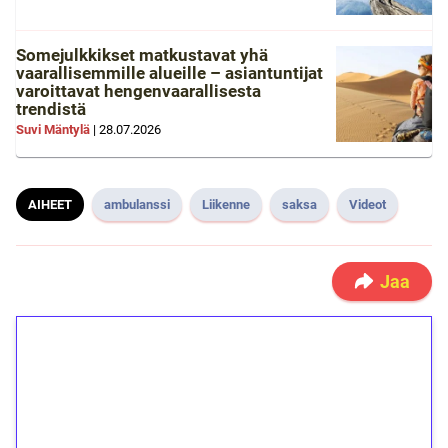
Somejulkkikset matkustavat yhä
vaarallisemmille alueille – asiantuntijat
varoittavat hengenvaarallisesta
trendistä
Suvi Mäntylä
|
28.07.2026
AIHEET
ambulanssi
Liikenne
saksa
Videot
Jaa
1€ = 10€ arvosta
ilmaiskierroksia ilman
kierrätystä!