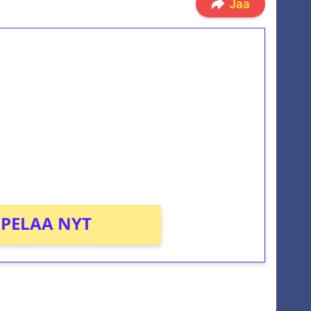
Jaa
ilmaiskierroksia ilman
osta Tuohi 1000 -peliin (arvo 0,20€ per
PELAA NYT