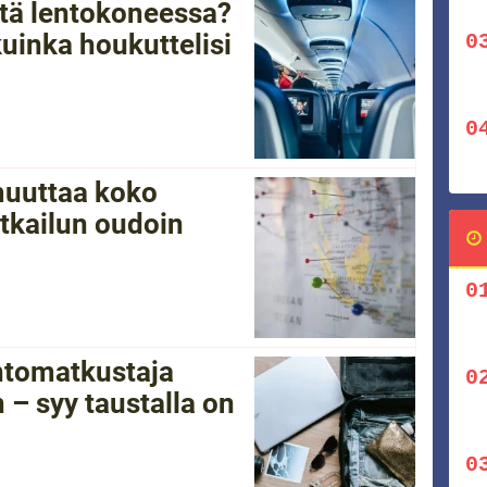
tätä lentokoneessa?
kuinka houkuttelisi
 muuttaa koko
tkailun oudoin
ntomatkustaja
 – syy taustalla on