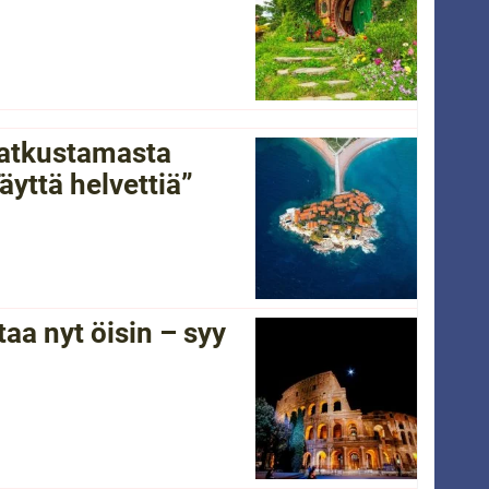
 matkustamasta
yttä helvettiä”
a nyt öisin – syy