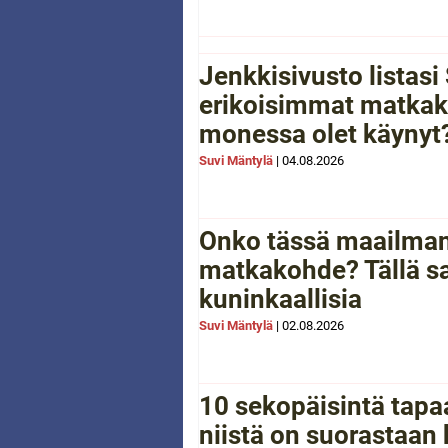
Jenkkisivusto listas
erikoisimmat matkak
monessa olet käynyt
Suvi Mäntylä
|
04.08.2026
Onko tässä maailman
matkakohde? Tällä sa
kuninkaallisia
Suvi Mäntylä
|
02.08.2026
10 sekopäisintä tapaa
niistä on suorastaan