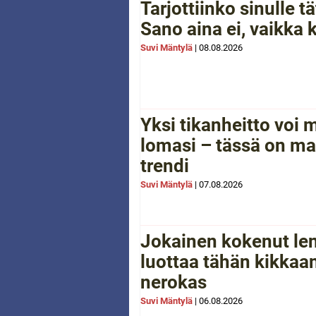
Tarjottiinko sinulle 
Sano aina ei, vaikka 
Suvi Mäntylä
|
08.08.2026
Yksi tikanheitto voi
lomasi – tässä on ma
trendi
Suvi Mäntylä
|
07.08.2026
Jokainen kokenut le
luottaa tähän kikkaan
nerokas
Suvi Mäntylä
|
06.08.2026