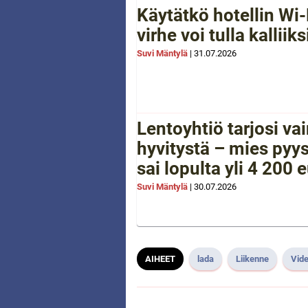
Käytätkö hotellin Wi-
virhe voi tulla kalliiks
Suvi Mäntylä
|
31.07.2026
Lentoyhtiö tarjosi va
hyvitystä – mies pyys
sai lopulta yli 4 200 
Suvi Mäntylä
|
30.07.2026
AIHEET
lada
Liikenne
Vide