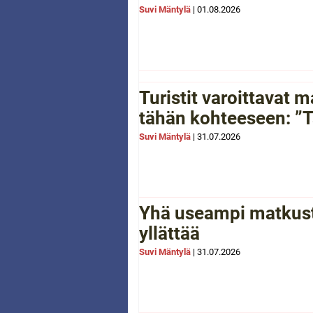
Suvi Mäntylä
|
01.08.2026
Turistit varoittavat
tähän kohteeseen: ”Tä
Suvi Mäntylä
|
31.07.2026
Yhä useampi matkusta
yllättää
Suvi Mäntylä
|
31.07.2026