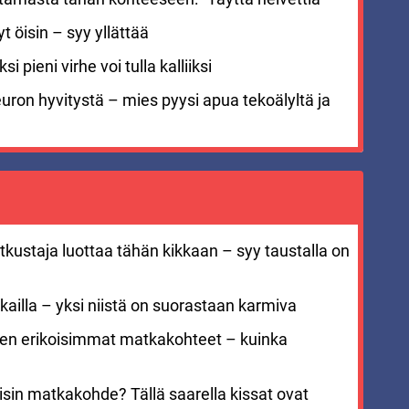
 öisin – syy yllättää
i pieni virhe voi tulla kalliiksi
euron hyvitystä – mies pyysi apua tekoälyltä ja
kustaja luottaa tähän kikkaan – syy taustalla on
ailla – yksi niistä on suorastaan karmiva
men erikoisimmat matkakohteet – kuinka
sin matkakohde? Tällä saarella kissat ovat