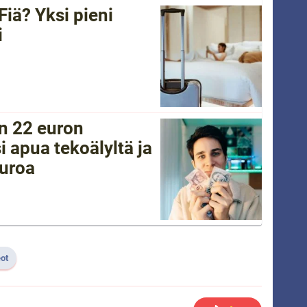
Fiä? Yksi pieni
i
in 22 euron
i apua tekoälyltä ja
euroa
ot