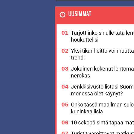
UUSIMMAT
Tarjottiinko sinulle tätä l
houkuttelisi
Yksi tikanheitto voi muutt
trendi
Jokainen kokenut lentomat
nerokas
Jenkkisivusto listasi Suo
monessa olet käynyt?
Onko tässä maailman suloi
kuninkaallisia
10 sekopäisintä tapaa matk
Turistit varoittavat matku