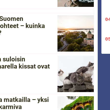
i Suomen
ohteet – kuinka
?
 suloisin
arella kissat ovat
 matkailla – yksi
 karmiva