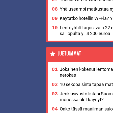
Yhä useampi matkustaa nyt
Käytätkö hotellin Wi-Fiä? Yks
Lentoyhtiö tarjosi vain 22 
sai lopulta yli 4 200 euroa
LUETUIMMAT
Jokainen kokenut lentomat
nerokas
10 sekopäisintä tapaa matk
Jenkkisivusto listasi Suo
monessa olet käynyt?
Onko tässä maailman suloi