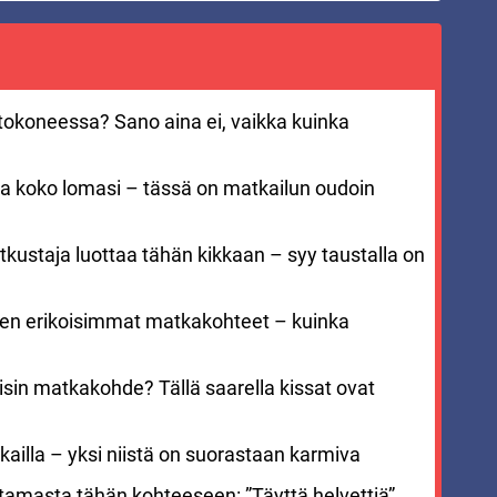
entokoneessa? Sano aina ei, vaikka kuinka
aa koko lomasi – tässä on matkailun oudoin
kustaja luottaa tähän kikkaan – syy taustalla on
men erikoisimmat matkakohteet – kuinka
sin matkakohde? Tällä saarella kissat ovat
ailla – yksi niistä on suorastaan karmiva
stamasta tähän kohteeseen: ”Täyttä helvettiä”