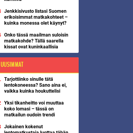
Jenkkisivusto listasi Suomen
erikoisimmat matkakohteet –
kuinka monessa olet käynyt?
Onko tässä maailman suloisin
matkakohde? Tällä saarella
kissat ovat kuninkaallisia
UUSIMMAT
Tarjottiinko sinulle tätä
lentokoneessa? Sano aina ei,
vaikka kuinka houkuttelisi
Yksi tikanheitto voi muuttaa
koko lomasi – tässä on
matkailun oudoin trendi
Jokainen kokenut
lentomatkustaja luottaa tähän