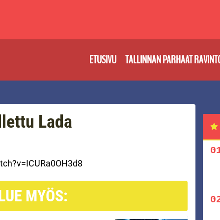
ETUSIVU
TALLINNAN PARHAAT RAVINT
llettu Lada
atch?v=ICURa0OH3d8
LUE MYÖS: