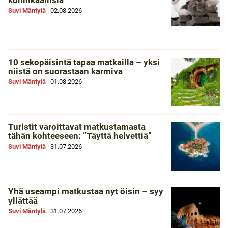
kuninkaallisia
Suvi Mäntylä
|
02.08.2026
10 sekopäisintä tapaa matkailla – yksi
niistä on suorastaan karmiva
Suvi Mäntylä
|
01.08.2026
Turistit varoittavat matkustamasta
tähän kohteeseen: ”Täyttä helvettiä”
Suvi Mäntylä
|
31.07.2026
Yhä useampi matkustaa nyt öisin – syy
yllättää
Suvi Mäntylä
|
31.07.2026