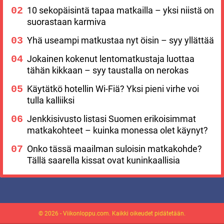
10 sekopäisintä tapaa matkailla – yksi niistä on
suorastaan karmiva
Yhä useampi matkustaa nyt öisin – syy yllättää
Jokainen kokenut lentomatkustaja luottaa
tähän kikkaan – syy taustalla on nerokas
Käytätkö hotellin Wi-Fiä? Yksi pieni virhe voi
tulla kalliiksi
Jenkkisivusto listasi Suomen erikoisimmat
matkakohteet – kuinka monessa olet käynyt?
Onko tässä maailman suloisin matkakohde?
Tällä saarella kissat ovat kuninkaallisia
© 2026 - Viikonloppu.com. Kaikki oikeudet pidätetään.