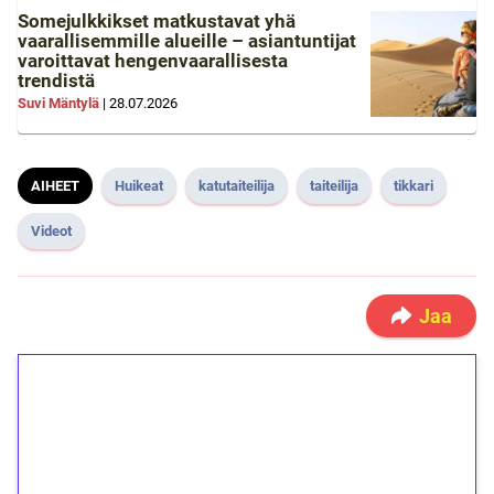
Somejulkkikset matkustavat yhä
vaarallisemmille alueille – asiantuntijat
varoittavat hengenvaarallisesta
trendistä
Suvi Mäntylä
|
28.07.2026
AIHEET
Huikeat
katutaiteilija
taiteilija
tikkari
Videot
Jaa
1€ = 10€ arvosta
ilmaiskierroksia ilman
kierrätystä!