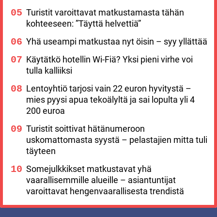
Turistit varoittavat matkustamasta tähän
kohteeseen: ”Täyttä helvettiä”
Yhä useampi matkustaa nyt öisin – syy yllättää
Käytätkö hotellin Wi-Fiä? Yksi pieni virhe voi
tulla kalliiksi
Lentoyhtiö tarjosi vain 22 euron hyvitystä –
mies pyysi apua tekoälyltä ja sai lopulta yli 4
200 euroa
Turistit soittivat hätänumeroon
uskomattomasta syystä – pelastajien mitta tuli
täyteen
Somejulkkikset matkustavat yhä
vaarallisemmille alueille – asiantuntijat
varoittavat hengenvaarallisesta trendistä