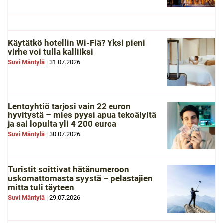
Käytätkö hotellin Wi-Fiä? Yksi pieni
virhe voi tulla kalliiksi
Suvi Mäntylä
|
31.07.2026
Lentoyhtiö tarjosi vain 22 euron
hyvitystä – mies pyysi apua tekoälyltä
ja sai lopulta yli 4 200 euroa
Suvi Mäntylä
|
30.07.2026
Turistit soittivat hätänumeroon
uskomattomasta syystä – pelastajien
mitta tuli täyteen
Suvi Mäntylä
|
29.07.2026