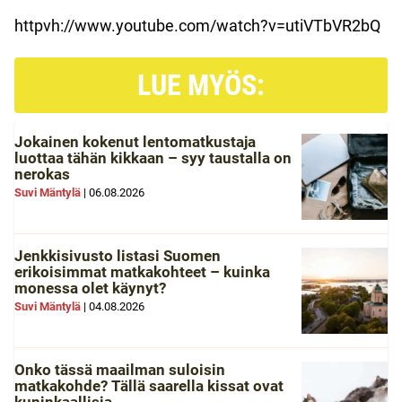
httpvh://www.youtube.com/watch?v=utiVTbVR2bQ
LUE MYÖS:
Jokainen kokenut lentomatkustaja
luottaa tähän kikkaan – syy taustalla on
nerokas
Suvi Mäntylä
|
06.08.2026
Jenkkisivusto listasi Suomen
erikoisimmat matkakohteet – kuinka
monessa olet käynyt?
Suvi Mäntylä
|
04.08.2026
Onko tässä maailman suloisin
matkakohde? Tällä saarella kissat ovat