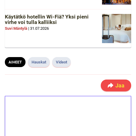
Käytätkö hotellin Wi-Fiä? Yksi pieni
virhe voi tulla kalliiksi
Suvi Mäntylä
|
31.07.2026
AIHEET
Hauskat
Videot
Jaa
1€ = 10€ arvosta
ilmaiskierroksia ilman
kierrätystä!