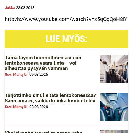
Jukka
23.03.2013
httpvh://www.youtube.com/watch?v=x5qQgQoH8iY
LUE MYÖS:
Tämä täysin luonnollinen asia on
lentokoneessa vaarallista – voi
aiheuttaa pysyvän vamman
Suvi Mäntylä
|
09.08.2026
Tarjottiinko sinulle tätä lentokoneessa?
Sano aina ei, vaikka kuinka houkuttelisi
Suvi Mäntylä
|
08.08.2026