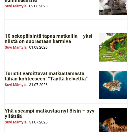
kuninkaallisia
Suvi Mäntylä
|
02.08.2026
10 sekopäisintä tapaa matkailla – yksi
niistä on suorastaan karmiva
Suvi Mäntylä
|
01.08.2026
Turistit varoittavat matkustamasta
tähän kohteeseen: ”Täyttä helvettiä”
Suvi Mäntylä
|
31.07.2026
Yhä useampi matkustaa nyt öisin – syy
yllättää
Suvi Mäntylä
|
31.07.2026