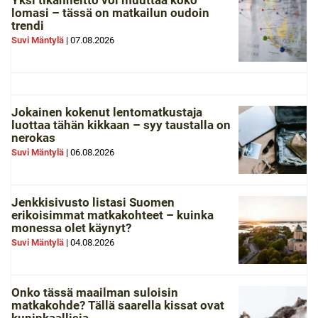
Yksi tikanheitto voi muuttaa koko
lomasi – tässä on matkailun oudoin
trendi
Suvi Mäntylä
|
07.08.2026
Jokainen kokenut lentomatkustaja
luottaa tähän kikkaan – syy taustalla on
nerokas
Suvi Mäntylä
|
06.08.2026
Jenkkisivusto listasi Suomen
erikoisimmat matkakohteet – kuinka
monessa olet käynyt?
Suvi Mäntylä
|
04.08.2026
Onko tässä maailman suloisin
matkakohde? Tällä saarella kissat ovat