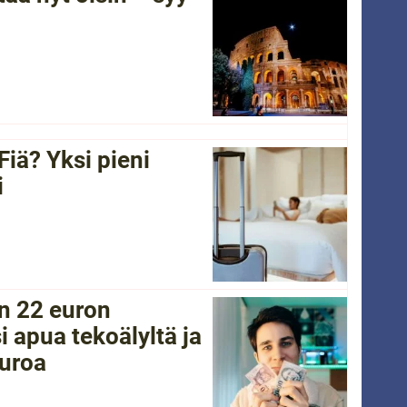
Fiä? Yksi pieni
i
in 22 euron
i apua tekoälyltä ja
euroa