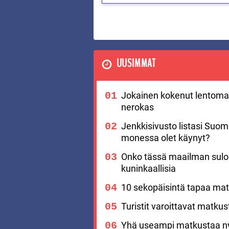
UUSIMMAT
Jokainen kokenut lentomat
nerokas
Jenkkisivusto listasi Suo
monessa olet käynyt?
Onko tässä maailman suloi
kuninkaallisia
10 sekopäisintä tapaa matk
Turistit varoittavat matku
Yhä useampi matkustaa nyt