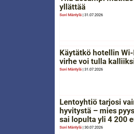
yllättää
Suvi Mäntylä
|
31.07.2026
Käytätkö hotellin Wi-
virhe voi tulla kalliiks
Suvi Mäntylä
|
31.07.2026
Lentoyhtiö tarjosi va
hyvitystä – mies pyys
sai lopulta yli 4 200 
Suvi Mäntylä
|
30.07.2026