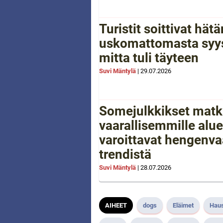
Turistit soittivat hä
uskomattomasta syys
mitta tuli täyteen
Suvi Mäntylä
|
29.07.2026
Somejulkkikset matk
vaarallisemmille aluei
varoittavat hengenva
trendistä
Suvi Mäntylä
|
28.07.2026
AIHEET
dogs
Eläimet
Hau