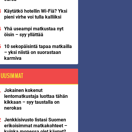
Käytätkö hotellin Wi-Fiä? Yksi
pieni virhe voi tulla kalliiksi
Yhä useampi matkustaa nyt
öisin – syy yllättää
10 sekopäisintä tapaa matkailla
– yksi niistä on suorastaan
karmiva
UUSIMMAT
Jokainen kokenut
lentomatkustaja luottaa tähän
kikkaan – syy taustalla on
nerokas
Jenkkisivusto listasi Suomen
erikoisimmat matkakohteet –
kuinka monessa olet käynyt?