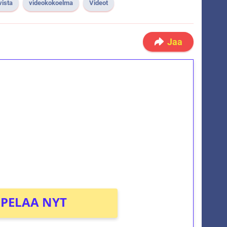
vista
videokokoelma
Videot
Jaa
ilmaiskierroksia ilman
osta Tuohi 1000 -peliin (arvo 0,20€ per
PELAA NYT