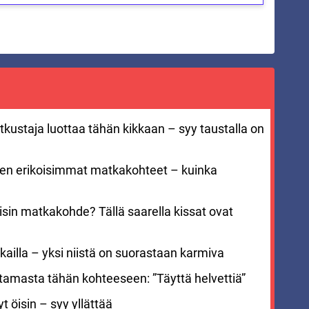
kustaja luottaa tähän kikkaan – syy taustalla on
men erikoisimmat matkakohteet – kuinka
sin matkakohde? Tällä saarella kissat ovat
ailla – yksi niistä on suorastaan karmiva
stamasta tähän kohteeseen: ”Täyttä helvettiä”
 öisin – syy yllättää