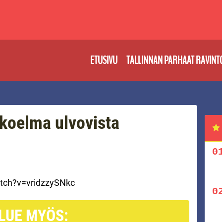
ETUSIVU
TALLINNAN PARHAAT RAVINT
koelma ulvovista
tch?v=vridzzySNkc
LUE MYÖS: