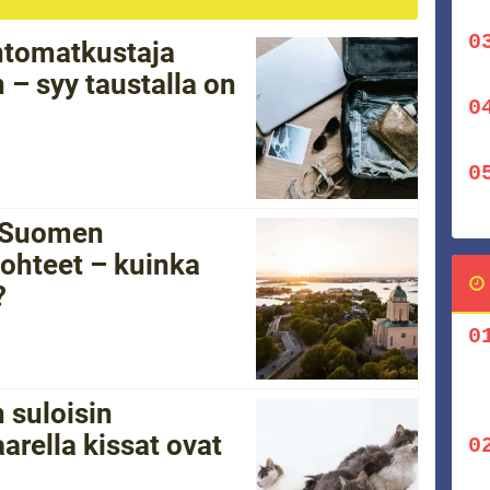
ntomatkustaja
 – syy taustalla on
i Suomen
ohteet – kuinka
?
 suloisin
arella kissat ovat