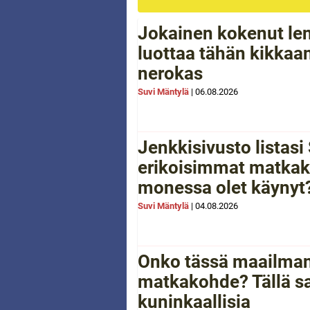
Jokainen kokenut le
luottaa tähän kikkaan
nerokas
Suvi Mäntylä
|
06.08.2026
Jenkkisivusto listas
erikoisimmat matkak
monessa olet käynyt
Suvi Mäntylä
|
04.08.2026
Onko tässä maailman
matkakohde? Tällä sa
kuninkaallisia