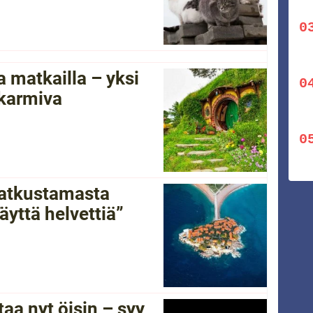
 matkailla – yksi
 karmiva
 matkustamasta
yttä helvettiä”
a nyt öisin – syy