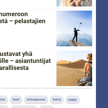
tänumeroon
tä – pelastajien
ustavat yhä
lle – asiantuntijat
arallisesta
skat
howl
koiranpennut
koirat
puppy