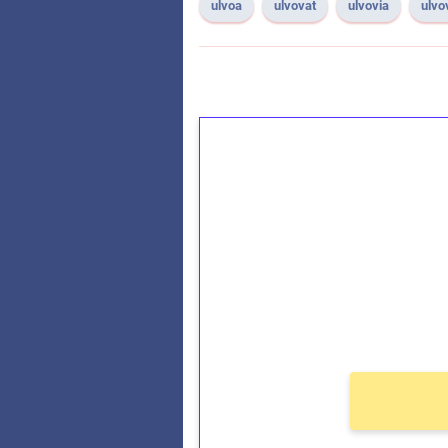
ulvoa
ulvovat
ulvovia
ulvo
1€ = 10€ arvosta 
kierrätystä!
Talleta 1€
Saat heti 50 ilmaiskierr
kierros)!
Ei kierrätysvaatimusta!