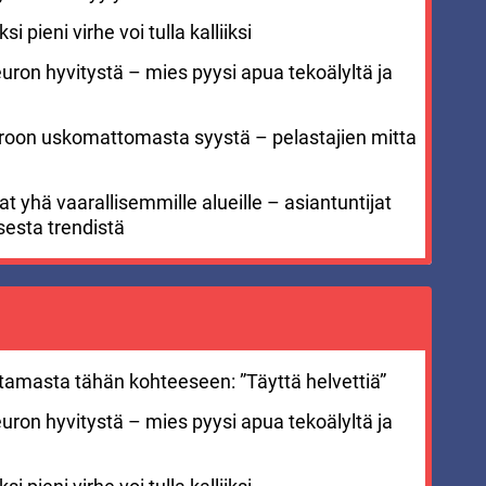
i pieni virhe voi tulla kalliiksi
euron hyvitystä – mies pyysi apua tekoälyltä ja
meroon uskomattomasta syystä – pelastajien mitta
 yhä vaarallisemmille alueille – asiantuntijat
sesta trendistä
stamasta tähän kohteeseen: ”Täyttä helvettiä”
euron hyvitystä – mies pyysi apua tekoälyltä ja