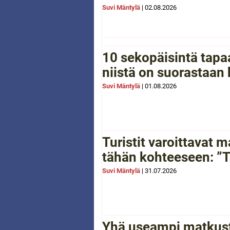
Suvi Mäntylä
|
02.08.2026
10 sekopäisintä tapaa
niistä on suorastaan
Suvi Mäntylä
|
01.08.2026
Turistit varoittavat
tähän kohteeseen: ”Tä
Suvi Mäntylä
|
31.07.2026
Yhä useampi matkusta