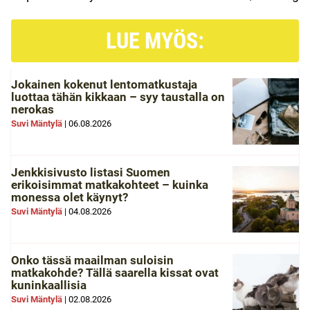
LUE MYÖS:
Jokainen kokenut lentomatkustaja
luottaa tähän kikkaan – syy taustalla on
nerokas
Suvi Mäntylä
|
06.08.2026
Jenkkisivusto listasi Suomen
erikoisimmat matkakohteet – kuinka
monessa olet käynyt?
Suvi Mäntylä
|
04.08.2026
Onko tässä maailman suloisin
matkakohde? Tällä saarella kissat ovat
kuninkaallisia
Suvi Mäntylä
|
02.08.2026