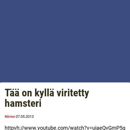
Tää on kyllä viritetty
hamsteri
Nirmo
07.05.2013
httpvh://www.youtube.com/watch?v=uiaeQvGmP5g