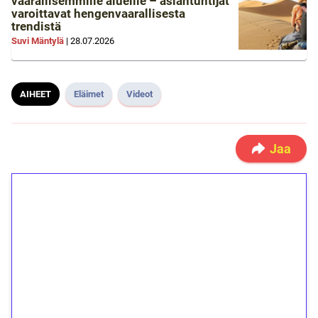
vaarallisemmille alueille – asiantuntijat
varoittavat hengenvaarallisesta
trendistä
Suvi Mäntylä
|
28.07.2026
AIHEET
Eläimet
Videot
Jaa
1€ = 10€ arvosta
ilmaiskierroksia ilman
kierrätystä!
Talleta 1€
Saat heti 50 ilmaiskierrosta Tuohi 1000 -