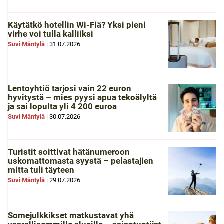
Käytätkö hotellin Wi-Fiä? Yksi pieni
virhe voi tulla kalliiksi
Suvi Mäntylä
|
31.07.2026
Lentoyhtiö tarjosi vain 22 euron
hyvitystä – mies pyysi apua tekoälyltä
ja sai lopulta yli 4 200 euroa
Suvi Mäntylä
|
30.07.2026
Turistit soittivat hätänumeroon
uskomattomasta syystä – pelastajien
mitta tuli täyteen
Suvi Mäntylä
|
29.07.2026
Somejulkkikset matkustavat yhä