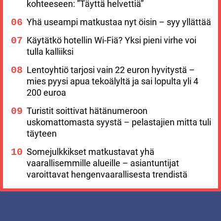
kohteeseen: ”Täyttä helvettiä”
Yhä useampi matkustaa nyt öisin – syy yllättää
Käytätkö hotellin Wi-Fiä? Yksi pieni virhe voi
tulla kalliiksi
Lentoyhtiö tarjosi vain 22 euron hyvitystä –
mies pyysi apua tekoälyltä ja sai lopulta yli 4
200 euroa
Turistit soittivat hätänumeroon
uskomattomasta syystä – pelastajien mitta tuli
täyteen
Somejulkkikset matkustavat yhä
vaarallisemmille alueille – asiantuntijat
varoittavat hengenvaarallisesta trendistä