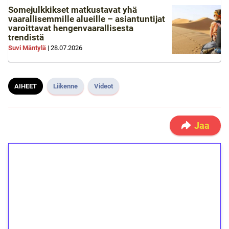
Somejulkkikset matkustavat yhä
vaarallisemmille alueille – asiantuntijat
varoittavat hengenvaarallisesta
trendistä
Suvi Mäntylä
|
28.07.2026
AIHEET
Liikenne
Videot
Jaa
1€ = 10€ arvosta
ilmaiskierroksia ilman
kierrätystä!
Talleta 1€