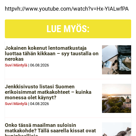
httpvh://www.youtube.com/watch?v=Hx-YIALwfPA
LUE MYÖS:
Jokainen kokenut lentomatkustaja
luottaa tähän kikkaan – syy taustalla on
nerokas
Suvi Mäntylä
|
06.08.2026
Jenkkisivusto listasi Suomen
erikoisimmat matkakohteet – kuinka
monessa olet käynyt?
Suvi Mäntylä
|
04.08.2026
Onko tässä maailman suloisin
matkakohde? Tällä saarella kissat ovat