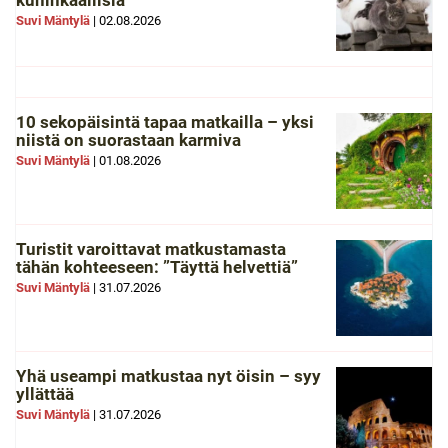
kuninkaallisia
Suvi Mäntylä
|
02.08.2026
10 sekopäisintä tapaa matkailla – yksi
niistä on suorastaan karmiva
Suvi Mäntylä
|
01.08.2026
Turistit varoittavat matkustamasta
tähän kohteeseen: ”Täyttä helvettiä”
Suvi Mäntylä
|
31.07.2026
Yhä useampi matkustaa nyt öisin – syy
yllättää
Suvi Mäntylä
|
31.07.2026