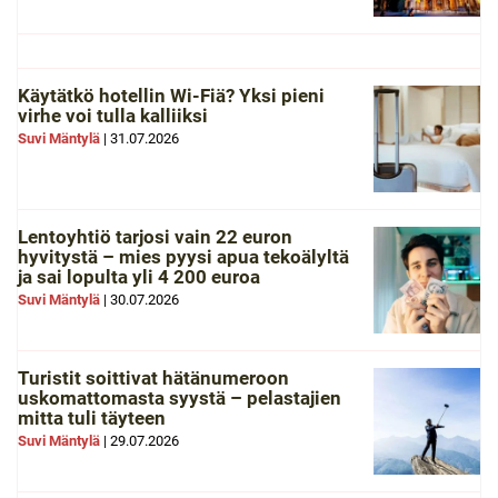
Käytätkö hotellin Wi-Fiä? Yksi pieni
virhe voi tulla kalliiksi
Suvi Mäntylä
|
31.07.2026
Lentoyhtiö tarjosi vain 22 euron
hyvitystä – mies pyysi apua tekoälyltä
ja sai lopulta yli 4 200 euroa
Suvi Mäntylä
|
30.07.2026
Turistit soittivat hätänumeroon
uskomattomasta syystä – pelastajien
mitta tuli täyteen
Suvi Mäntylä
|
29.07.2026