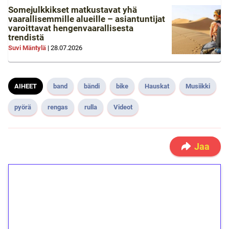
Somejulkkikset matkustavat yhä
vaarallisemmille alueille – asiantuntijat
varoittavat hengenvaarallisesta
trendistä
Suvi Mäntylä
|
28.07.2026
AIHEET
band
bändi
bike
Hauskat
Musiikki
pyörä
rengas
rulla
Videot
Jaa
1€ = 10€ arvosta
ilmaiskierroksia ilman
kierrätystä!