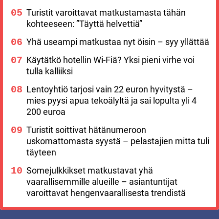
Turistit varoittavat matkustamasta tähän
kohteeseen: ”Täyttä helvettiä”
Yhä useampi matkustaa nyt öisin – syy yllättää
Käytätkö hotellin Wi-Fiä? Yksi pieni virhe voi
tulla kalliiksi
Lentoyhtiö tarjosi vain 22 euron hyvitystä –
mies pyysi apua tekoälyltä ja sai lopulta yli 4
200 euroa
Turistit soittivat hätänumeroon
uskomattomasta syystä – pelastajien mitta tuli
täyteen
Somejulkkikset matkustavat yhä
vaarallisemmille alueille – asiantuntijat
varoittavat hengenvaarallisesta trendistä