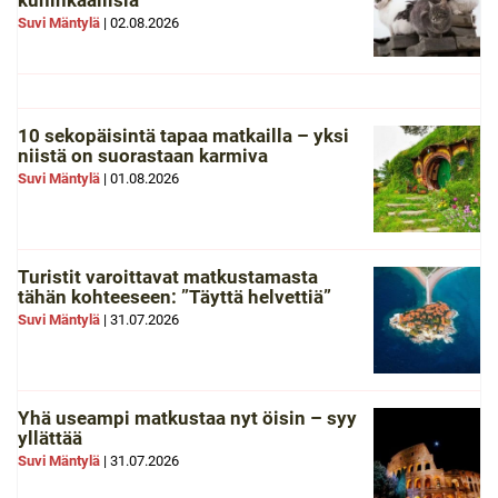
kuninkaallisia
Suvi Mäntylä
|
02.08.2026
10 sekopäisintä tapaa matkailla – yksi
niistä on suorastaan karmiva
Suvi Mäntylä
|
01.08.2026
Turistit varoittavat matkustamasta
tähän kohteeseen: ”Täyttä helvettiä”
Suvi Mäntylä
|
31.07.2026
Yhä useampi matkustaa nyt öisin – syy
yllättää
Suvi Mäntylä
|
31.07.2026