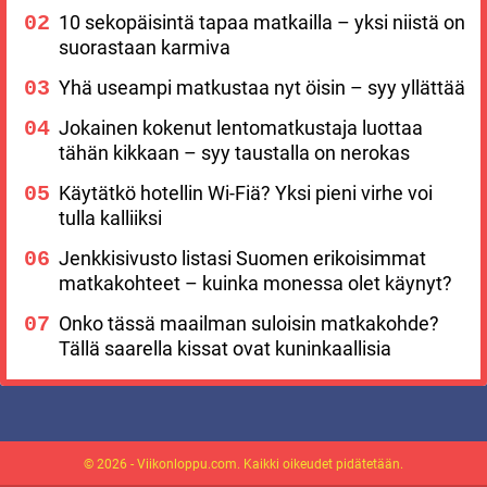
10 sekopäisintä tapaa matkailla – yksi niistä on
suorastaan karmiva
Yhä useampi matkustaa nyt öisin – syy yllättää
Jokainen kokenut lentomatkustaja luottaa
tähän kikkaan – syy taustalla on nerokas
Käytätkö hotellin Wi-Fiä? Yksi pieni virhe voi
tulla kalliiksi
Jenkkisivusto listasi Suomen erikoisimmat
matkakohteet – kuinka monessa olet käynyt?
Onko tässä maailman suloisin matkakohde?
Tällä saarella kissat ovat kuninkaallisia
© 2026 - Viikonloppu.com. Kaikki oikeudet pidätetään.