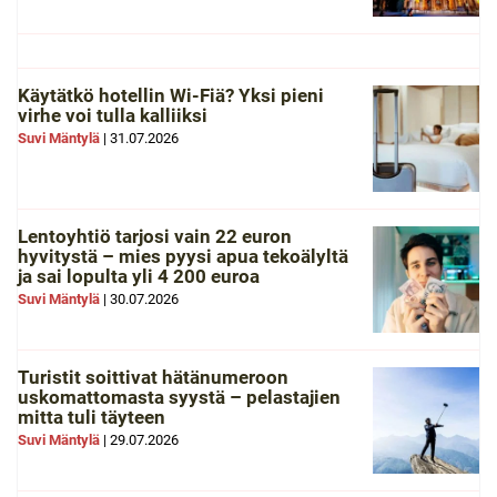
Käytätkö hotellin Wi-Fiä? Yksi pieni
virhe voi tulla kalliiksi
Suvi Mäntylä
|
31.07.2026
Lentoyhtiö tarjosi vain 22 euron
hyvitystä – mies pyysi apua tekoälyltä
ja sai lopulta yli 4 200 euroa
Suvi Mäntylä
|
30.07.2026
Turistit soittivat hätänumeroon
uskomattomasta syystä – pelastajien
mitta tuli täyteen
Suvi Mäntylä
|
29.07.2026