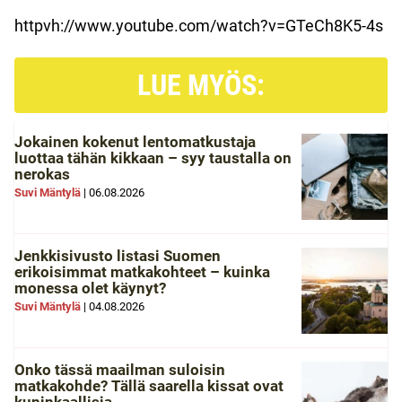
httpvh://www.youtube.com/watch?v=GTeCh8K5-4s
LUE MYÖS:
Jokainen kokenut lentomatkustaja
luottaa tähän kikkaan – syy taustalla on
nerokas
Suvi Mäntylä
|
06.08.2026
Jenkkisivusto listasi Suomen
erikoisimmat matkakohteet – kuinka
monessa olet käynyt?
Suvi Mäntylä
|
04.08.2026
Onko tässä maailman suloisin
matkakohde? Tällä saarella kissat ovat