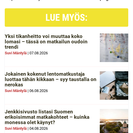
LUE MYÖS:
Yksi tikanheitto voi muuttaa koko
lomasi – tässä on matkailun oudoin
trendi
Suvi Mäntylä
|
07.08.2026
Jokainen kokenut lentomatkustaja
luottaa tähän kikkaan – syy taustalla on
nerokas
Suvi Mäntylä
|
06.08.2026
Jenkkisivusto listasi Suomen
erikoisimmat matkakohteet – kuinka
monessa olet käynyt?
Suvi Mäntylä
|
04.08.2026