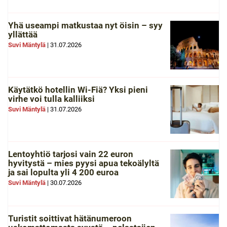
Yhä useampi matkustaa nyt öisin – syy
yllättää
Suvi Mäntylä
|
31.07.2026
Käytätkö hotellin Wi-Fiä? Yksi pieni
virhe voi tulla kalliiksi
Suvi Mäntylä
|
31.07.2026
Lentoyhtiö tarjosi vain 22 euron
hyvitystä – mies pyysi apua tekoälyltä
ja sai lopulta yli 4 200 euroa
Suvi Mäntylä
|
30.07.2026
Turistit soittivat hätänumeroon