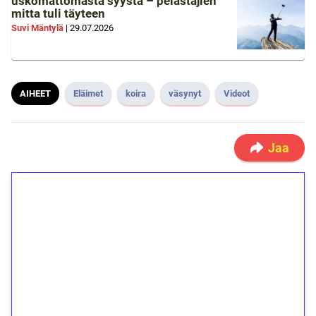
uskomattomasta syystä – pelastajien
mitta tuli täyteen
Suvi Mäntylä
|
29.07.2026
AIHEET
Eläimet
koira
väsynyt
Videot
Jaa
1€ = 10€ arvosta
ilmaiskierroksia ilman
kierrätystä!
Talleta 1€
Saat heti 50 ilmaiskierrosta Tuohi 1000 -