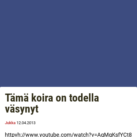
Tämä koira on todella
väsynyt
Jukka
12.04.2013
httpvh://www.youtube.com/watch?v=AqMgKsfYCt8