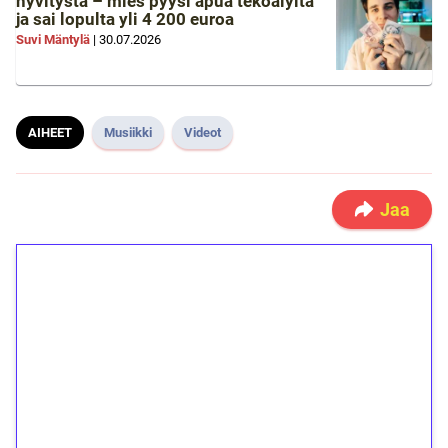
hyvitystä – mies pyysi apua tekoälyltä
ja sai lopulta yli 4 200 euroa
Suvi Mäntylä
|
30.07.2026
AIHEET
Musiikki
Videot
Jaa
1€ = 10€ arvosta
ilmaiskierroksia ilman
kierrätystä!
Talleta 1€
Saat heti 50 ilmaiskierrosta Tuohi 1000 -