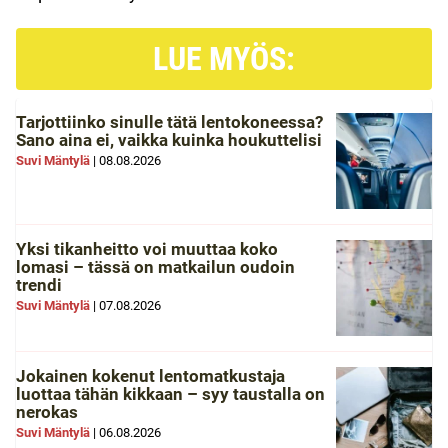
LUE MYÖS:
Tarjottiinko sinulle tätä lentokoneessa?
Sano aina ei, vaikka kuinka houkuttelisi
Suvi Mäntylä
|
08.08.2026
Yksi tikanheitto voi muuttaa koko
lomasi – tässä on matkailun oudoin
trendi
Suvi Mäntylä
|
07.08.2026
Jokainen kokenut lentomatkustaja
luottaa tähän kikkaan – syy taustalla on
nerokas
Suvi Mäntylä
|
06.08.2026