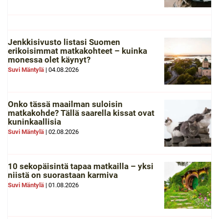
Jenkkisivusto listasi Suomen
erikoisimmat matkakohteet – kuinka
monessa olet käynyt?
Suvi Mäntylä
|
04.08.2026
Onko tässä maailman suloisin
matkakohde? Tällä saarella kissat ovat
kuninkaallisia
Suvi Mäntylä
|
02.08.2026
10 sekopäisintä tapaa matkailla – yksi
niistä on suorastaan karmiva
Suvi Mäntylä
|
01.08.2026