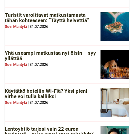
Turistit varoittavat matkustamasta
tähän kohteeseen: ”Täyttä helvettiä”
Suvi Mäntylä
|
31.07.2026
Yhä useampi matkustaa nyt öisin – syy
yllättää
Suvi Mäntylä
|
31.07.2026
Käytätkö hotellin Wi-Fiä? Yksi pieni
virhe voi tulla kalliiksi
Suvi Mäntylä
|
31.07.2026
Lentoyhtiö tarjosi vain 22 euron