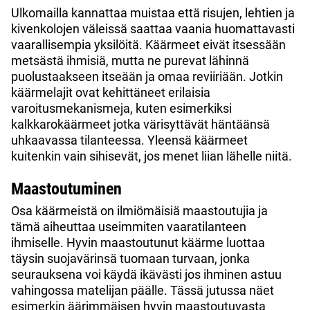
Ulkomailla kannattaa muistaa että risujen, lehtien ja
kivenkolojen väleissä saattaa vaania huomattavasti
vaarallisempia yksilöitä. Käärmeet eivät itsessään
metsästä ihmisiä, mutta ne purevat lähinnä
puolustaakseen itseään ja omaa reviiriään. Jotkin
käärmelajit ovat kehittäneet erilaisia
varoitusmekanismeja, kuten esimerkiksi
kalkkarokäärmeet jotka värisyttävät häntäänsä
uhkaavassa tilanteessa. Yleensä käärmeet
kuitenkin vain sihisevät, jos menet liian lähelle niitä.
Maastoutuminen
Osa käärmeistä on ilmiömäisiä maastoutujia ja
tämä aiheuttaa useimmiten vaaratilanteen
ihmiselle. Hyvin maastoutunut käärme luottaa
täysin suojavärinsä tuomaan turvaan, jonka
seurauksena voi käydä ikävästi jos ihminen astuu
vahingossa matelijan päälle. Tässä jutussa näet
esimerkin äärimmäisen hyvin maastoutuvasta