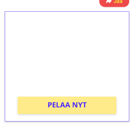
Jaa
1€ = 10€ arvosta
ilmaiskierroksia ilman
kierrätystä!
Talleta 1€
Saat heti 50 ilmaiskierrosta Tuohi 1000 -
peliin (arvo 0,20€ per kierros)!
Ei kierrätysvaatimusta!
PELAA NYT