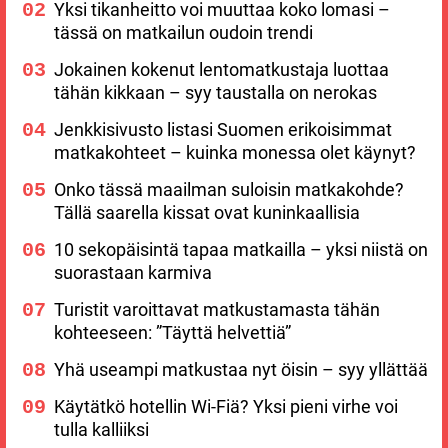
Yksi tikanheitto voi muuttaa koko lomasi –
tässä on matkailun oudoin trendi
Jokainen kokenut lentomatkustaja luottaa
tähän kikkaan – syy taustalla on nerokas
Jenkkisivusto listasi Suomen erikoisimmat
matkakohteet – kuinka monessa olet käynyt?
Onko tässä maailman suloisin matkakohde?
Tällä saarella kissat ovat kuninkaallisia
10 sekopäisintä tapaa matkailla – yksi niistä on
suorastaan karmiva
Turistit varoittavat matkustamasta tähän
kohteeseen: ”Täyttä helvettiä”
Yhä useampi matkustaa nyt öisin – syy yllättää
Käytätkö hotellin Wi-Fiä? Yksi pieni virhe voi
tulla kalliiksi