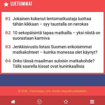
LUETUIMMAT
Jokainen kokenut lentomatkustaja luottaa
tähän kikkaan – syy taustalla on nerokas
10 sekopäisintä tapaa matkailla – yksi niistä on
suorastaan karmiva
Jenkkisivusto listasi Suomen erikoisimmat
matkakohteet – kuinka monessa olet käynyt?
Onko tässä maailman suloisin matkakohde?
Tällä saarella kissat ovat kuninkaallisia
© 2026 - Viikonloppu.com. Kaikki oikeudet pidätetään.