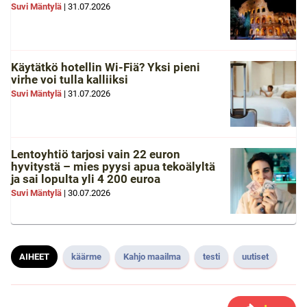
Suvi Mäntylä
|
31.07.2026
Käytätkö hotellin Wi-Fiä? Yksi pieni
virhe voi tulla kalliiksi
Suvi Mäntylä
|
31.07.2026
Lentoyhtiö tarjosi vain 22 euron
hyvitystä – mies pyysi apua tekoälyltä
ja sai lopulta yli 4 200 euroa
Suvi Mäntylä
|
30.07.2026
AIHEET
käärme
Kahjo maailma
testi
uutiset