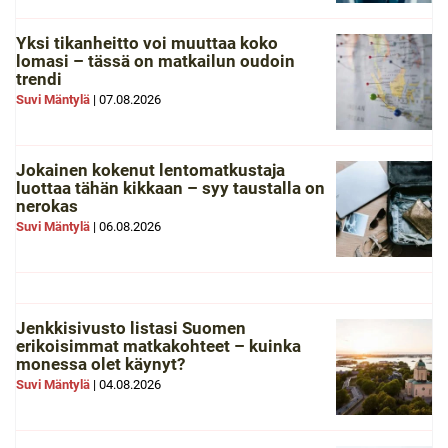
Yksi tikanheitto voi muuttaa koko
lomasi – tässä on matkailun oudoin
trendi
Suvi Mäntylä
|
07.08.2026
Jokainen kokenut lentomatkustaja
luottaa tähän kikkaan – syy taustalla on
nerokas
Suvi Mäntylä
|
06.08.2026
Jenkkisivusto listasi Suomen
erikoisimmat matkakohteet – kuinka
monessa olet käynyt?
Suvi Mäntylä
|
04.08.2026