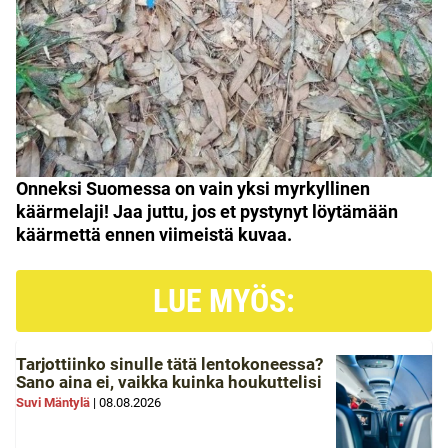
Onneksi Suomessa on vain yksi myrkyllinen
käärmelaji!
J
aa juttu, jos et pystynyt löytämään
käärmettä ennen viimeistä kuvaa.
LUE MYÖS:
Tarjottiinko sinulle tätä lentokoneessa?
Sano aina ei, vaikka kuinka houkuttelisi
Suvi Mäntylä
|
08.08.2026