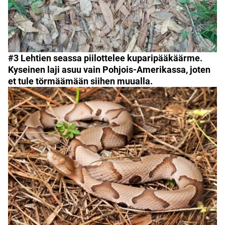
#3 Lehtien seassa piilottelee kuparipääkäärme.
Kyseinen laji asuu vain Pohjois-Amerikassa, joten
et tule törmäämään siihen muualla.