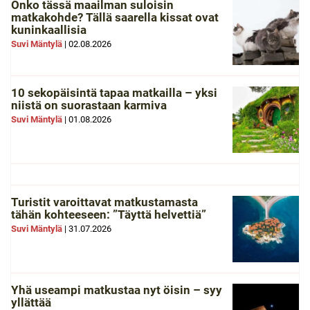
Onko tässä maailman suloisin
matkakohde? Tällä saarella kissat ovat
kuninkaallisia
Suvi Mäntylä
|
02.08.2026
10 sekopäisintä tapaa matkailla – yksi
niistä on suorastaan karmiva
Suvi Mäntylä
|
01.08.2026
Turistit varoittavat matkustamasta
tähän kohteeseen: ”Täyttä helvettiä”
Suvi Mäntylä
|
31.07.2026
Yhä useampi matkustaa nyt öisin – syy
yllättää