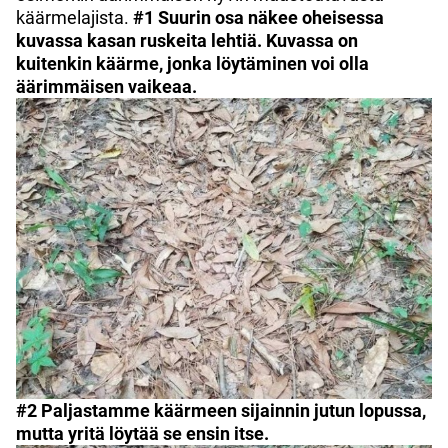
käärmelajista.
#1 Suurin osa näkee oheisessa
kuvassa kasan ruskeita lehtiä. Kuvassa on
kuitenkin käärme, jonka löytäminen voi olla
äärimmäisen vaikeaa.
#2 Paljastamme käärmeen sijainnin jutun lopussa,
mutta yritä löytää se ensin itse.