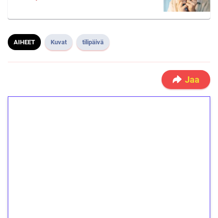
AIHEET
Kuvat
tilipäivä
Jaa
1€ = 10€ arvosta
ilmaiskierroksia ilman
kierrätystä!
Talleta 1€
Saat heti 50 ilmaiskierrosta Tuohi 1000 -
peliin (arvo 0,20€ per kierros)!
Ei kierrätysvaatimusta!