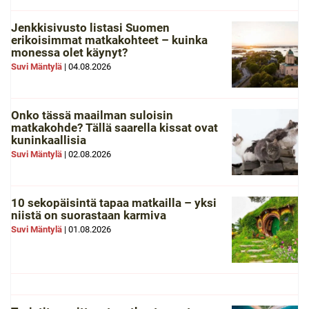
Jenkkisivusto listasi Suomen
erikoisimmat matkakohteet – kuinka
monessa olet käynyt?
Suvi Mäntylä
|
04.08.2026
Onko tässä maailman suloisin
matkakohde? Tällä saarella kissat ovat
kuninkaallisia
Suvi Mäntylä
|
02.08.2026
10 sekopäisintä tapaa matkailla – yksi
niistä on suorastaan karmiva
Suvi Mäntylä
|
01.08.2026