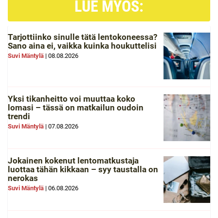
LUE MYÖS:
Tarjottiinko sinulle tätä lentokoneessa?
Sano aina ei, vaikka kuinka houkuttelisi
Suvi Mäntylä
|
08.08.2026
Yksi tikanheitto voi muuttaa koko
lomasi – tässä on matkailun oudoin
trendi
Suvi Mäntylä
|
07.08.2026
Jokainen kokenut lentomatkustaja
luottaa tähän kikkaan – syy taustalla on
nerokas
Suvi Mäntylä
|
06.08.2026