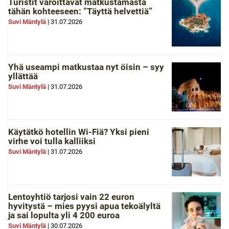
Turistit varoittavat matkustamasta
tähän kohteeseen: ”Täyttä helvettiä”
Suvi Mäntylä
|
31.07.2026
Yhä useampi matkustaa nyt öisin – syy
yllättää
Suvi Mäntylä
|
31.07.2026
Käytätkö hotellin Wi-Fiä? Yksi pieni
virhe voi tulla kalliiksi
Suvi Mäntylä
|
31.07.2026
Lentoyhtiö tarjosi vain 22 euron
hyvitystä – mies pyysi apua tekoälyltä
ja sai lopulta yli 4 200 euroa
Suvi Mäntylä
|
30.07.2026