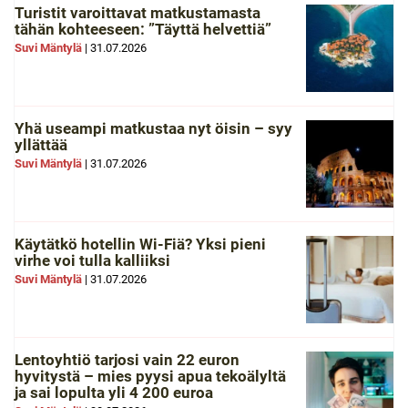
Turistit varoittavat matkustamasta
tähän kohteeseen: ”Täyttä helvettiä”
Suvi Mäntylä
|
31.07.2026
Yhä useampi matkustaa nyt öisin – syy
yllättää
Suvi Mäntylä
|
31.07.2026
Käytätkö hotellin Wi-Fiä? Yksi pieni
virhe voi tulla kalliiksi
Suvi Mäntylä
|
31.07.2026
Lentoyhtiö tarjosi vain 22 euron
hyvitystä – mies pyysi apua tekoälyltä
ja sai lopulta yli 4 200 euroa