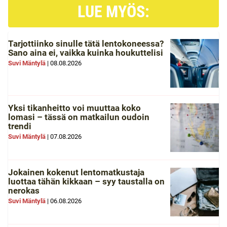
LUE MYÖS:
Tarjottiinko sinulle tätä lentokoneessa?
Sano aina ei, vaikka kuinka houkuttelisi
Suvi Mäntylä
|
08.08.2026
Yksi tikanheitto voi muuttaa koko
lomasi – tässä on matkailun oudoin
trendi
Suvi Mäntylä
|
07.08.2026
Jokainen kokenut lentomatkustaja
luottaa tähän kikkaan – syy taustalla on
nerokas
Suvi Mäntylä
|
06.08.2026