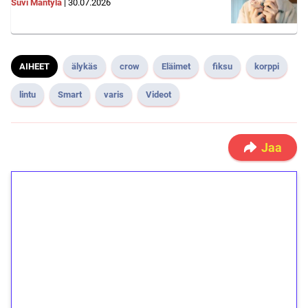
Suvi Mäntylä
|
30.07.2026
AIHEET
älykäs
crow
Eläimet
fiksu
korppi
lintu
Smart
varis
Videot
Jaa
1€ = 10€ arvosta
ilmaiskierroksia ilman
kierrätystä!
Talleta 1€
Saat heti 50 ilmaiskierrosta Tuohi 1000 -