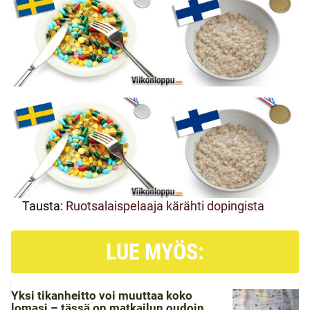
Tausta:
Ruotsalaispelaaja kärähti dopingista
LUE MYÖS:
Yksi tikanheitto voi muuttaa koko
lomasi – tässä on matkailun oudoin