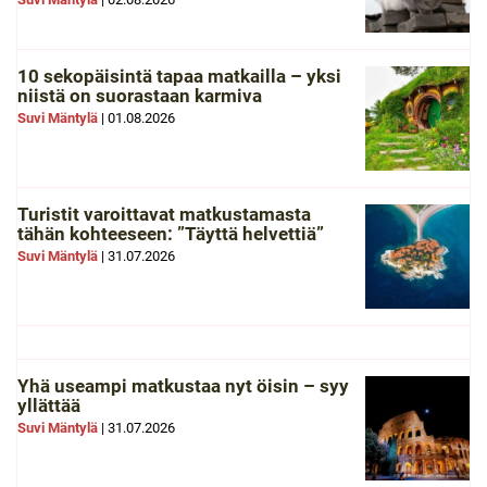
10 sekopäisintä tapaa matkailla – yksi
niistä on suorastaan karmiva
Suvi Mäntylä
|
01.08.2026
Turistit varoittavat matkustamasta
tähän kohteeseen: ”Täyttä helvettiä”
Suvi Mäntylä
|
31.07.2026
Yhä useampi matkustaa nyt öisin – syy
yllättää
Suvi Mäntylä
|
31.07.2026