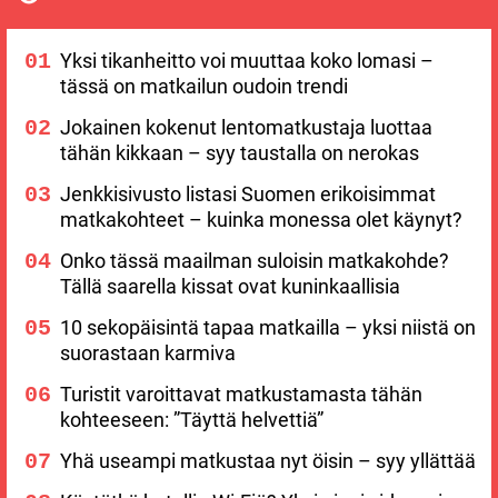
Yksi tikanheitto voi muuttaa koko lomasi –
tässä on matkailun oudoin trendi
Jokainen kokenut lentomatkustaja luottaa
tähän kikkaan – syy taustalla on nerokas
Jenkkisivusto listasi Suomen erikoisimmat
matkakohteet – kuinka monessa olet käynyt?
Onko tässä maailman suloisin matkakohde?
Tällä saarella kissat ovat kuninkaallisia
10 sekopäisintä tapaa matkailla – yksi niistä on
suorastaan karmiva
Turistit varoittavat matkustamasta tähän
kohteeseen: ”Täyttä helvettiä”
Yhä useampi matkustaa nyt öisin – syy yllättää