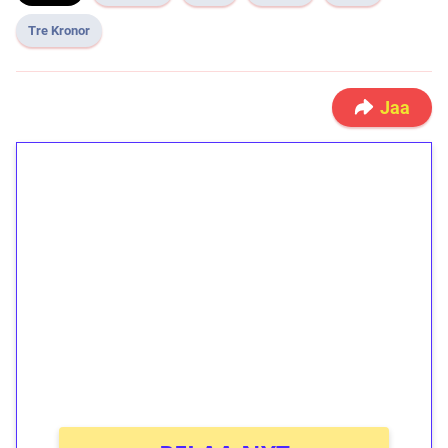
Tre Kronor
Jaa
1€ = 10€ arvosta
ilmaiskierroksia ilman
kierrätystä!
Talleta 1€
Saat heti 50 ilmaiskierrosta Tuohi 1000 -
peliin (arvo 0,20€ per kierros)!
Ei kierrätysvaatimusta!