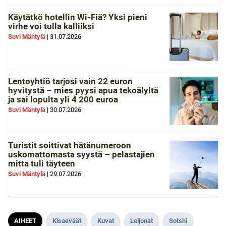
Käytätkö hotellin Wi-Fiä? Yksi pieni
virhe voi tulla kalliiksi
Suvi Mäntylä
|
31.07.2026
Lentoyhtiö tarjosi vain 22 euron
hyvitystä – mies pyysi apua tekoälyltä
ja sai lopulta yli 4 200 euroa
Suvi Mäntylä
|
30.07.2026
Turistit soittivat hätänumeroon
uskomattomasta syystä – pelastajien
mitta tuli täyteen
Suvi Mäntylä
|
29.07.2026
AIHEET
Kisaeväät
Kuvat
Leijonat
Sotshi