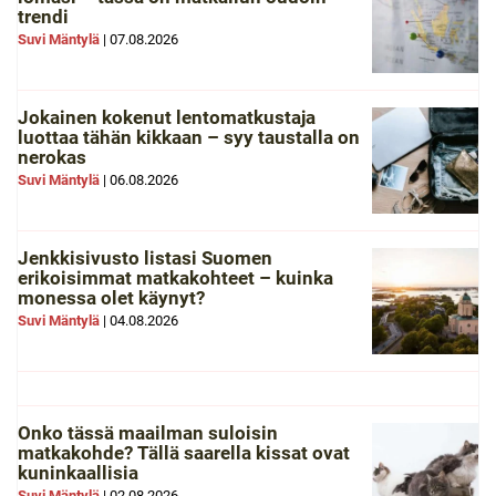
trendi
Suvi Mäntylä
|
07.08.2026
Jokainen kokenut lentomatkustaja
luottaa tähän kikkaan – syy taustalla on
nerokas
Suvi Mäntylä
|
06.08.2026
Jenkkisivusto listasi Suomen
erikoisimmat matkakohteet – kuinka
monessa olet käynyt?
Suvi Mäntylä
|
04.08.2026
Onko tässä maailman suloisin
matkakohde? Tällä saarella kissat ovat
kuninkaallisia
Suvi Mäntylä
|
02.08.2026