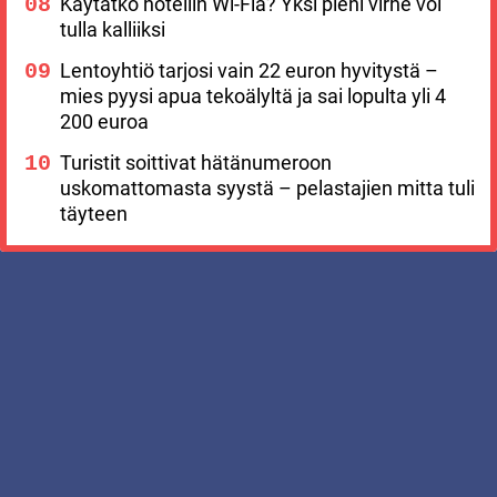
Käytätkö hotellin Wi-Fiä? Yksi pieni virhe voi
tulla kalliiksi
Lentoyhtiö tarjosi vain 22 euron hyvitystä –
mies pyysi apua tekoälyltä ja sai lopulta yli 4
200 euroa
Turistit soittivat hätänumeroon
uskomattomasta syystä – pelastajien mitta tuli
täyteen