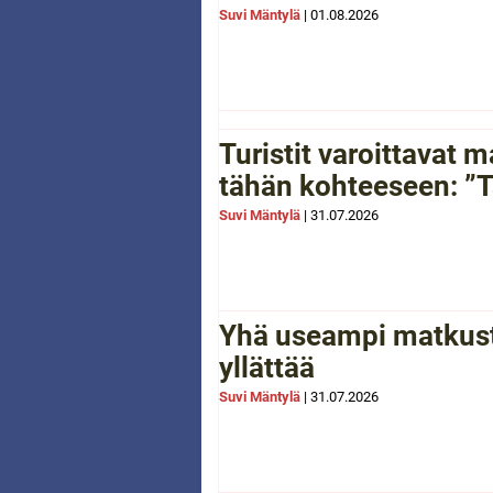
Suvi Mäntylä
|
01.08.2026
Turistit varoittavat
tähän kohteeseen: ”Tä
Suvi Mäntylä
|
31.07.2026
Yhä useampi matkusta
yllättää
Suvi Mäntylä
|
31.07.2026