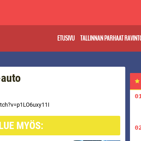
ETUSIVU
TALLINNAN PARHAAT RAVINT
-auto
atch?v=p1LO6uxy11I
LUE MYÖS: