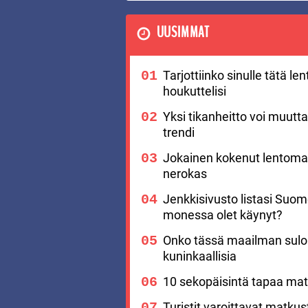
UUSIMMAT
Tarjottiinko sinulle tätä l
houkuttelisi
Yksi tikanheitto voi muutt
trendi
Jokainen kokenut lentomat
nerokas
Jenkkisivusto listasi Suo
monessa olet käynyt?
Onko tässä maailman suloi
kuninkaallisia
10 sekopäisintä tapaa matk
Turistit varoittavat matku