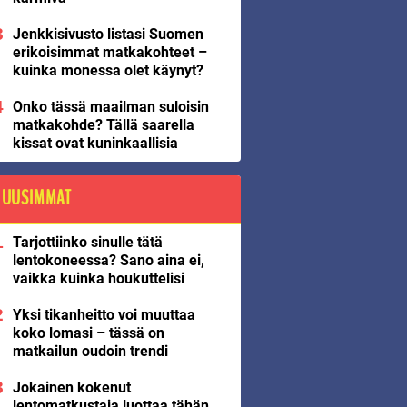
Jenkkisivusto listasi Suomen
erikoisimmat matkakohteet –
kuinka monessa olet käynyt?
Onko tässä maailman suloisin
matkakohde? Tällä saarella
kissat ovat kuninkaallisia
UUSIMMAT
Tarjottiinko sinulle tätä
lentokoneessa? Sano aina ei,
vaikka kuinka houkuttelisi
Yksi tikanheitto voi muuttaa
koko lomasi – tässä on
matkailun oudoin trendi
Jokainen kokenut
lentomatkustaja luottaa tähän