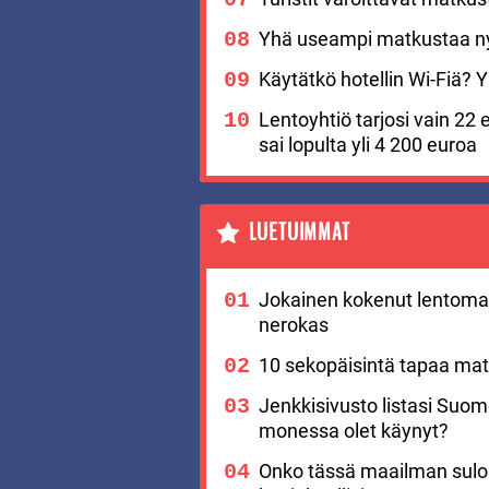
Yhä useampi matkustaa nyt
Käytätkö hotellin Wi-Fiä? Yks
Lentoyhtiö tarjosi vain 22 
sai lopulta yli 4 200 euroa
LUETUIMMAT
Jokainen kokenut lentomat
nerokas
10 sekopäisintä tapaa matk
Jenkkisivusto listasi Suo
monessa olet käynyt?
Onko tässä maailman suloi