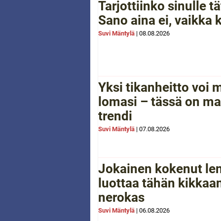
Tarjottiinko sinulle 
Sano aina ei, vaikka 
Suvi Mäntylä
|
08.08.2026
Yksi tikanheitto voi
lomasi – tässä on ma
trendi
Suvi Mäntylä
|
07.08.2026
Jokainen kokenut le
luottaa tähän kikkaan
nerokas
Suvi Mäntylä
|
06.08.2026