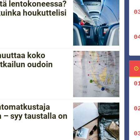
tätä lentokoneessa?
kuinka houkuttelisi
 muuttaa koko
tkailun oudoin
ntomatkustaja
 – syy taustalla on