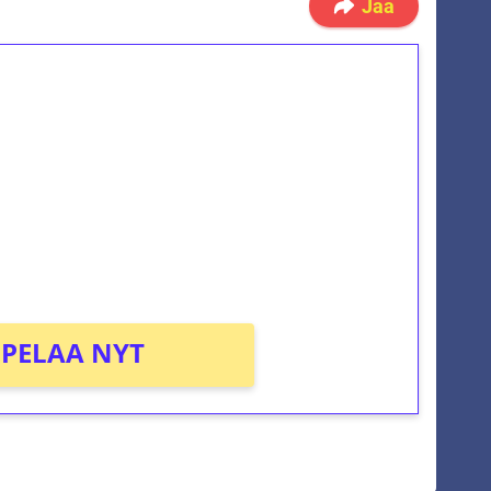
Jaa
ilmaiskierroksia ilman
osta Tuohi 1000 -peliin (arvo 0,20€ per
PELAA NYT