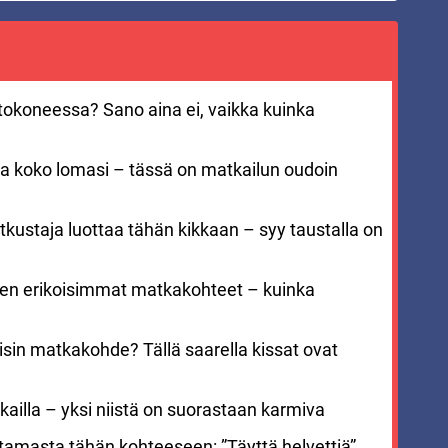
entokoneessa? Sano aina ei, vaikka kuinka
aa koko lomasi – tässä on matkailun oudoin
kustaja luottaa tähän kikkaan – syy taustalla on
men erikoisimmat matkakohteet – kuinka
sin matkakohde? Tällä saarella kissat ovat
ailla – yksi niistä on suorastaan karmiva
stamasta tähän kohteeseen: ”Täyttä helvettiä”