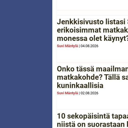
Jenkkisivusto listas
erikoisimmat matkak
monessa olet käynyt
Suvi Mäntylä
|
04.08.2026
Onko tässä maailman
matkakohde? Tällä sa
kuninkaallisia
Suvi Mäntylä
|
02.08.2026
10 sekopäisintä tapaa
niistä on suorastaan