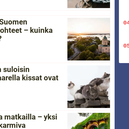
i Suomen
ohteet – kuinka
?
 suloisin
arella kissat ovat
 matkailla – yksi
 karmiva