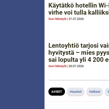
Käytätkö hotellin Wi-
virhe voi tulla kalliiks
Suvi Mäntylä
|
31.07.2026
Lentoyhtiö tarjosi va
hyvitystä – mies pyys
sai lopulta yli 4 200 
Suvi Mäntylä
|
30.07.2026
AIHEET
Hauskat
Huikeat