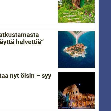
 matkustamasta
yttä helvettiä”
a nyt öisin – syy