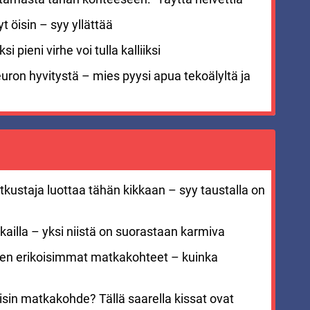
 öisin – syy yllättää
i pieni virhe voi tulla kalliiksi
euron hyvitystä – mies pyysi apua tekoälyltä ja
kustaja luottaa tähän kikkaan – syy taustalla on
ailla – yksi niistä on suorastaan karmiva
men erikoisimmat matkakohteet – kuinka
sin matkakohde? Tällä saarella kissat ovat