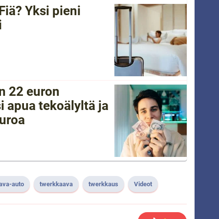
Fiä? Yksi pieni
i
in 22 euron
i apua tekoälyltä ja
euroa
lava-auto
twerkkaava
twerkkaus
Videot