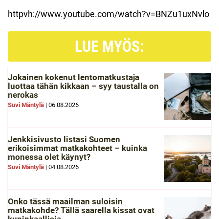
httpvh://www.youtube.com/watch?v=BNZu1uxNvlo
LUE MYÖS:
Jokainen kokenut lentomatkustaja
luottaa tähän kikkaan – syy taustalla on
nerokas
Suvi Mäntylä
|
06.08.2026
Jenkkisivusto listasi Suomen
erikoisimmat matkakohteet – kuinka
monessa olet käynyt?
Suvi Mäntylä
|
04.08.2026
Onko tässä maailman suloisin
matkakohde? Tällä saarella kissat ovat