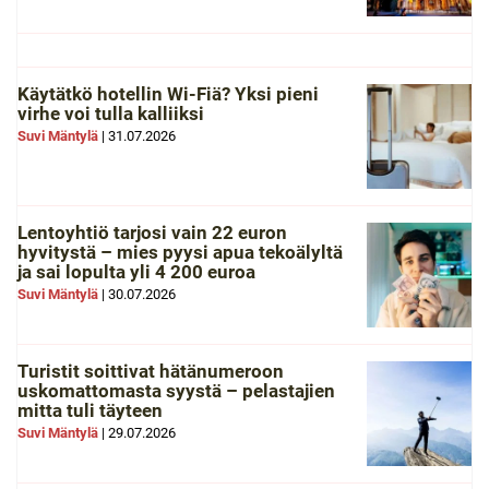
Käytätkö hotellin Wi-Fiä? Yksi pieni
virhe voi tulla kalliiksi
Suvi Mäntylä
|
31.07.2026
Lentoyhtiö tarjosi vain 22 euron
hyvitystä – mies pyysi apua tekoälyltä
ja sai lopulta yli 4 200 euroa
Suvi Mäntylä
|
30.07.2026
Turistit soittivat hätänumeroon
uskomattomasta syystä – pelastajien
mitta tuli täyteen
Suvi Mäntylä
|
29.07.2026