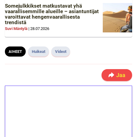
Somejulkkikset matkustavat yhä
vaarallisemmille alueille – asiantuntijat
varoittavat hengenvaarallisesta
trendistä
Suvi Mäntylä
|
28.07.2026
AIHEET
Huikeat
Videot
Jaa
1€ = 10€ arvosta
ilmaiskierroksia ilman
kierrätystä!
Talleta 1€