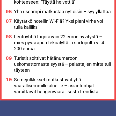
kohteeseen: ”Täyttä helvettiä”
Yhä useampi matkustaa nyt öisin – syy yllättää
Käytätkö hotellin Wi-Fiä? Yksi pieni virhe voi
tulla kalliiksi
Lentoyhtiö tarjosi vain 22 euron hyvitystä –
mies pyysi apua tekoälyltä ja sai lopulta yli 4
200 euroa
Turistit soittivat hätänumeroon
uskomattomasta syystä – pelastajien mitta tuli
täyteen
Somejulkkikset matkustavat yhä
vaarallisemmille alueille – asiantuntijat
varoittavat hengenvaarallisesta trendistä