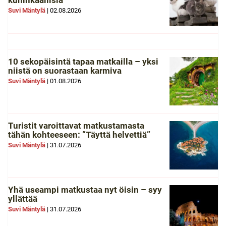
kuninkaallisia
Suvi Mäntylä
|
02.08.2026
10 sekopäisintä tapaa matkailla – yksi
niistä on suorastaan karmiva
Suvi Mäntylä
|
01.08.2026
Turistit varoittavat matkustamasta
tähän kohteeseen: ”Täyttä helvettiä”
Suvi Mäntylä
|
31.07.2026
Yhä useampi matkustaa nyt öisin – syy
yllättää
Suvi Mäntylä
|
31.07.2026