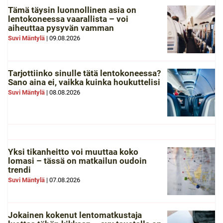
Tämä täysin luonnollinen asia on
lentokoneessa vaarallista – voi
aiheuttaa pysyvän vamman
Suvi Mäntylä
|
09.08.2026
Tarjottiinko sinulle tätä lentokoneessa?
Sano aina ei, vaikka kuinka houkuttelisi
Suvi Mäntylä
|
08.08.2026
Yksi tikanheitto voi muuttaa koko
lomasi – tässä on matkailun oudoin
trendi
Suvi Mäntylä
|
07.08.2026
Jokainen kokenut lentomatkustaja