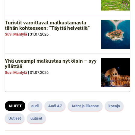
Turistit varoittavat matkustamasta
tähän kohteeseen: ”Täyttä helvettiä”
Suvi Mäntylä
|
31.07.2026
Yhä useampi matkustaa nyt öisin – syy
yllättää
Suvi Mäntylä
|
31.07.2026
AIHEET
audi
Audi A7
Autot ja liikenne
koeajo
Uutiset
uutiset