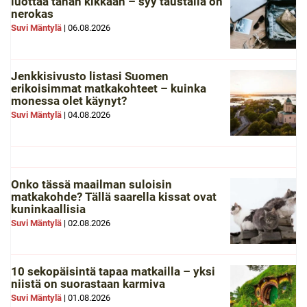
luottaa tähän kikkaan – syy taustalla on
nerokas
Suvi Mäntylä
|
06.08.2026
Jenkkisivusto listasi Suomen
erikoisimmat matkakohteet – kuinka
monessa olet käynyt?
Suvi Mäntylä
|
04.08.2026
Onko tässä maailman suloisin
matkakohde? Tällä saarella kissat ovat
kuninkaallisia
Suvi Mäntylä
|
02.08.2026
10 sekopäisintä tapaa matkailla – yksi
niistä on suorastaan karmiva
Suvi Mäntylä
|
01.08.2026