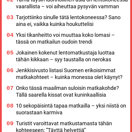
vaarallista – voi aiheuttaa pysyvän vamman
Tarjottiinko sinulle tätä lentokoneessa? Sano
aina ei, vaikka kuinka houkuttelisi
Yksi tikanheitto voi muuttaa koko lomasi –
tässä on matkailun oudoin trendi
Jokainen kokenut lentomatkustaja luottaa
tähän kikkaan – syy taustalla on nerokas
Jenkkisivusto listasi Suomen erikoisimmat
matkakohteet – kuinka monessa olet käynyt?
Onko tässä maailman suloisin matkakohde?
Tällä saarella kissat ovat kuninkaallisia
10 sekopäisintä tapaa matkailla – yksi niistä on
suorastaan karmiva
Turistit varoittavat matkustamasta tähän
kohteeseen: ”Täyttä helvettiä”