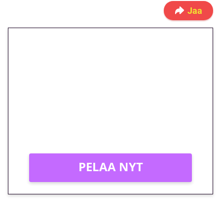
Jaa
🎁 Huipputarjous jatkuu: 10
euron kierrätysvapaa
megakierros Reactoonz-
peliin – vain 1 eurolla!
Peli: Reactoonz
Vain uusille asiakkaille!
PELAA NYT