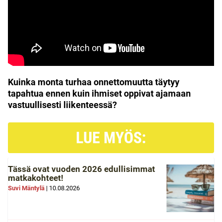
Kuinka monta turhaa onnettomuutta täytyy
tapahtua ennen kuin ihmiset oppivat ajamaan
vastuullisesti liikenteessä?
LUE MYÖS:
Tässä ovat vuoden 2026 edullisimmat
matkakohteet!
Suvi Mäntylä
|
10.08.2026