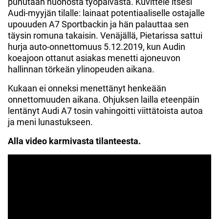
puhutaan huonosta työpäivästä. Kuvittele itsesi
Audi-myyjän tilalle: lainaat potentiaaliselle ostajalle
upouuden A7 Sportbackin ja hän palauttaa sen
täysin romuna takaisin. Venäjällä, Pietarissa sattui
hurja auto-onnettomuus 5.12.2019, kun Audin
koeajoon ottanut asiakas menetti ajoneuvon
hallinnan törkeän ylinopeuden aikana.
Kukaan ei onneksi menettänyt henkeään
onnettomuuden aikana. Ohjuksen lailla eteenpäin
lentänyt Audi A7 tosin vahingoitti viittätoista autoa
ja meni lunastukseen.
Alla video karmivasta tilanteesta.