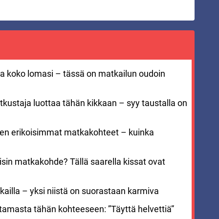
aa koko lomasi – tässä on matkailun oudoin
kustaja luottaa tähän kikkaan – syy taustalla on
men erikoisimmat matkakohteet – kuinka
sin matkakohde? Tällä saarella kissat ovat
ailla – yksi niistä on suorastaan karmiva
stamasta tähän kohteeseen: ”Täyttä helvettiä”