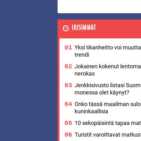
UUSIMMAT
Yksi tikanheitto voi muutt
trendi
Jokainen kokenut lentomat
nerokas
Jenkkisivusto listasi Suo
monessa olet käynyt?
Onko tässä maailman suloi
kuninkaallisia
10 sekopäisintä tapaa matk
Turistit varoittavat matku