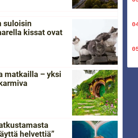
 suloisin
arella kissat ovat
 matkailla – yksi
 karmiva
 matkustamasta
yttä helvettiä”