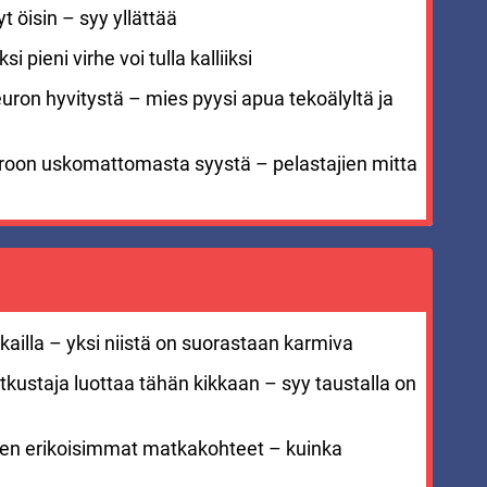
 öisin – syy yllättää
i pieni virhe voi tulla kalliiksi
euron hyvitystä – mies pyysi apua tekoälyltä ja
meroon uskomattomasta syystä – pelastajien mitta
ailla – yksi niistä on suorastaan karmiva
kustaja luottaa tähän kikkaan – syy taustalla on
men erikoisimmat matkakohteet – kuinka