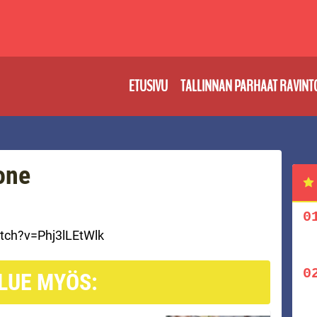
ETUSIVU
TALLINNAN PARHAAT RAVINT
one
tch?v=Phj3lLEtWlk
LUE MYÖS: