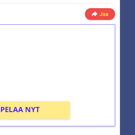
Jaa
ilmaiskierroksia ilman
osta Tuohi 1000 -peliin (arvo 0,20€ per
PELAA NYT