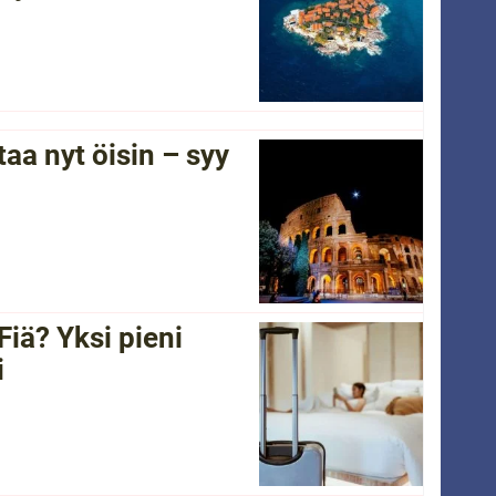
a nyt öisin – syy
Fiä? Yksi pieni
i