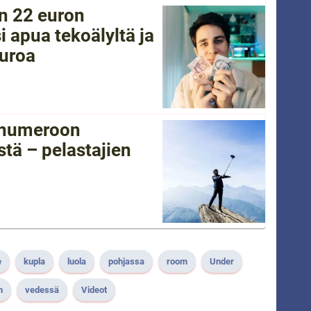
in 22 euron
i apua tekoälyltä ja
euroa
tänumeroon
tä – pelastajien
e
kupla
luola
pohjassa
room
Under
n
vedessä
Videot