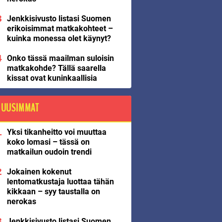
Jenkkisivusto listasi Suomen
erikoisimmat matkakohteet –
kuinka monessa olet käynyt?
Onko tässä maailman suloisin
matkakohde? Tällä saarella
kissat ovat kuninkaallisia
UUSIMMAT
Yksi tikanheitto voi muuttaa
koko lomasi – tässä on
matkailun oudoin trendi
Jokainen kokenut
lentomatkustaja luottaa tähän
kikkaan – syy taustalla on
nerokas
Jenkkisivusto listasi Suomen