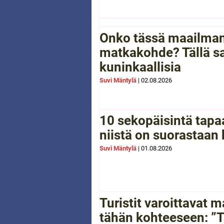
Onko tässä maailman
matkakohde? Tällä sa
kuninkaallisia
Suvi Mäntylä
|
02.08.2026
10 sekopäisintä tapaa
niistä on suorastaan
Suvi Mäntylä
|
01.08.2026
Turistit varoittavat
tähän kohteeseen: ”Tä