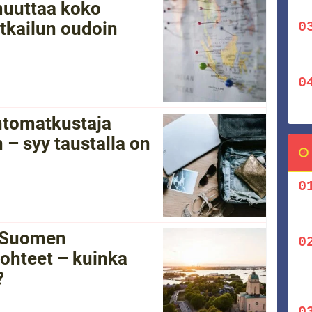
 muuttaa koko
tkailun oudoin
ntomatkustaja
 – syy taustalla on
i Suomen
ohteet – kuinka
?