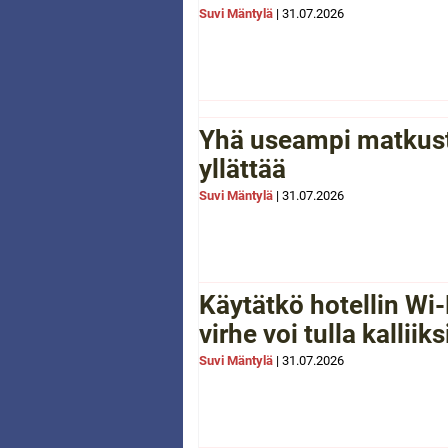
Suvi Mäntylä
|
31.07.2026
Yhä useampi matkusta
yllättää
Suvi Mäntylä
|
31.07.2026
Käytätkö hotellin Wi-
virhe voi tulla kalliiks
Suvi Mäntylä
|
31.07.2026