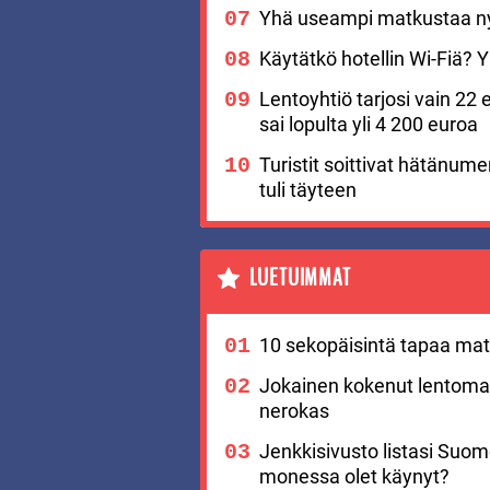
Yhä useampi matkustaa nyt
Käytätkö hotellin Wi-Fiä? Yks
Lentoyhtiö tarjosi vain 22 
sai lopulta yli 4 200 euroa
Turistit soittivat hätänu
tuli täyteen
LUETUIMMAT
10 sekopäisintä tapaa matk
Jokainen kokenut lentomat
nerokas
Jenkkisivusto listasi Suo
monessa olet käynyt?