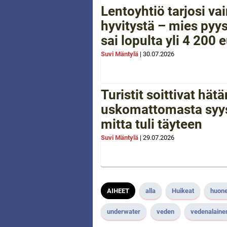
Lentoyhtiö tarjosi va
hyvitystä – mies pyys
sai lopulta yli 4 200 
Suvi Mäntylä
|
30.07.2026
Turistit soittivat hä
uskomattomasta syys
mitta tuli täyteen
Suvi Mäntylä
|
29.07.2026
AIHEET
alla
Huikeat
huon
underwater
veden
vedenalaine