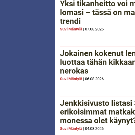
Yksi tikanheitto voi
lomasi – tässä on ma
trendi
Suvi Mäntylä
|
07.08.2026
Jokainen kokenut le
luottaa tähän kikkaan
nerokas
Suvi Mäntylä
|
06.08.2026
Jenkkisivusto listas
erikoisimmat matkak
monessa olet käynyt
Suvi Mäntylä
|
04.08.2026