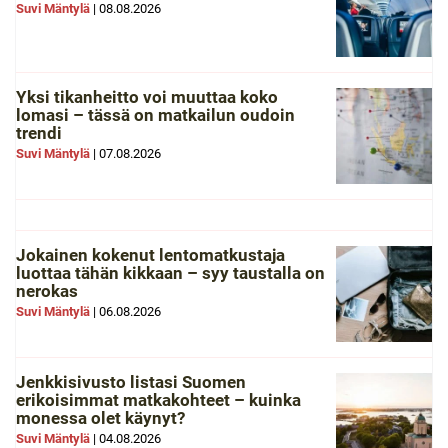
Suvi Mäntylä
|
08.08.2026
Yksi tikanheitto voi muuttaa koko
lomasi – tässä on matkailun oudoin
trendi
Suvi Mäntylä
|
07.08.2026
Jokainen kokenut lentomatkustaja
luottaa tähän kikkaan – syy taustalla on
nerokas
Suvi Mäntylä
|
06.08.2026
Jenkkisivusto listasi Suomen
erikoisimmat matkakohteet – kuinka
monessa olet käynyt?
Suvi Mäntylä
|
04.08.2026