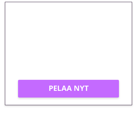
🎁 Huipputarjous jatkuu: 10
euron kierrätysvapaa
megakierros Reactoonz-
peliin – vain 1 eurolla!
Peli: Reactoonz
Vain uusille asiakkaille!
PELAA NYT