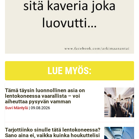
LUE MYÖS:
Tämä täysin luonnollinen asia on
lentokoneessa vaarallista – voi
aiheuttaa pysyvän vamman
Suvi Mäntylä
|
09.08.2026
Tarjottiinko sinulle tätä lentokoneessa?
Sano aina ei, vaikka kuinka houkuttelisi