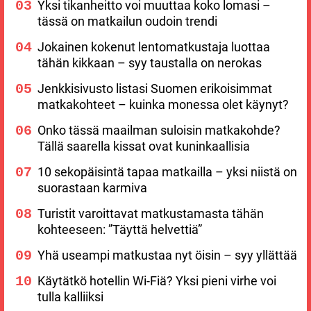
Yksi tikanheitto voi muuttaa koko lomasi –
tässä on matkailun oudoin trendi
Jokainen kokenut lentomatkustaja luottaa
tähän kikkaan – syy taustalla on nerokas
Jenkkisivusto listasi Suomen erikoisimmat
matkakohteet – kuinka monessa olet käynyt?
Onko tässä maailman suloisin matkakohde?
Tällä saarella kissat ovat kuninkaallisia
10 sekopäisintä tapaa matkailla – yksi niistä on
suorastaan karmiva
Turistit varoittavat matkustamasta tähän
kohteeseen: ”Täyttä helvettiä”
Yhä useampi matkustaa nyt öisin – syy yllättää
Käytätkö hotellin Wi-Fiä? Yksi pieni virhe voi
tulla kalliiksi