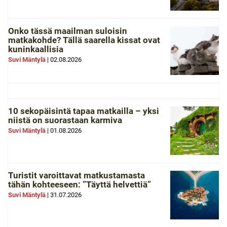
Onko tässä maailman suloisin
matkakohde? Tällä saarella kissat ovat
kuninkaallisia
Suvi Mäntylä
|
02.08.2026
10 sekopäisintä tapaa matkailla – yksi
niistä on suorastaan karmiva
Suvi Mäntylä
|
01.08.2026
Turistit varoittavat matkustamasta
tähän kohteeseen: ”Täyttä helvettiä”
Suvi Mäntylä
|
31.07.2026