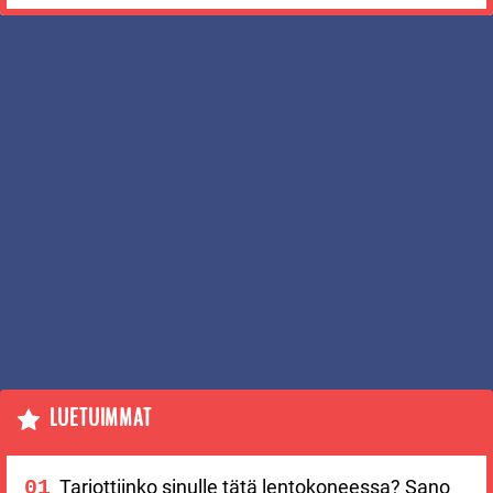
LUETUIMMAT
Tarjottiinko sinulle tätä lentokoneessa? Sano