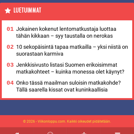
LUETUIMMAT
Jokainen kokenut lentomatkustaja luottaa
tähän kikkaan – syy taustalla on nerokas
10 sekopäisintä tapaa matkailla – yksi niistä on
suorastaan karmiva
Jenkkisivusto listasi Suomen erikoisimmat
matkakohteet – kuinka monessa olet käynyt?
Onko tässä maailman suloisin matkakohde?
Tällä saarella kissat ovat kuninkaallisia
© 2026 - Viikonloppu.com. Kaikki oikeudet pidätetään.