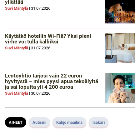
yllättää
Suvi Mäntylä
|
31.07.2026
Käytätkö hotellin Wi-Fiä? Yksi pieni
virhe voi tulla kalliiksi
Suvi Mäntylä
|
31.07.2026
Lentoyhtiö tarjosi vain 22 euron
hyvitystä – mies pyysi apua tekoälyltä
ja sai lopulta yli 4 200 euroa
Suvi Mäntylä
|
30.07.2026
AIHEET
Autismi
Kahjo maailma
lääkäri