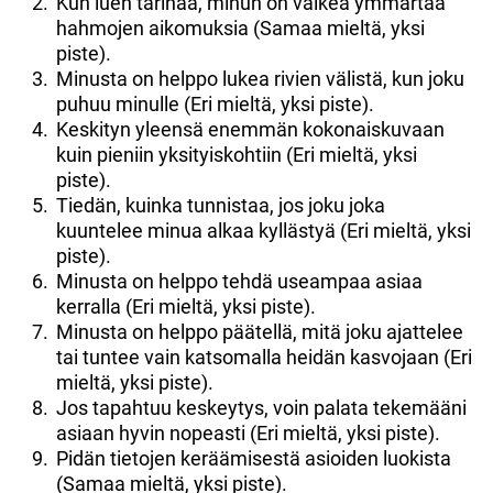
Kun luen tarinaa, minun on vaikea ymmärtää
hahmojen aikomuksia (Samaa mieltä, yksi
piste).
Minusta on helppo lukea rivien välistä, kun joku
puhuu minulle (Eri mieltä, yksi piste).
Keskityn yleensä enemmän kokonaiskuvaan
kuin pieniin yksityiskohtiin (Eri mieltä, yksi
piste).
Tiedän, kuinka tunnistaa, jos joku joka
kuuntelee minua alkaa kyllästyä (Eri mieltä, yksi
piste).
Minusta on helppo tehdä useampaa asiaa
kerralla (Eri mieltä, yksi piste).
Minusta on helppo päätellä, mitä joku ajattelee
tai tuntee vain katsomalla heidän kasvojaan (Eri
mieltä, yksi piste).
Jos tapahtuu keskeytys, voin palata tekemääni
asiaan hyvin nopeasti (Eri mieltä, yksi piste).
Pidän tietojen keräämisestä asioiden luokista
(Samaa mieltä, yksi piste).