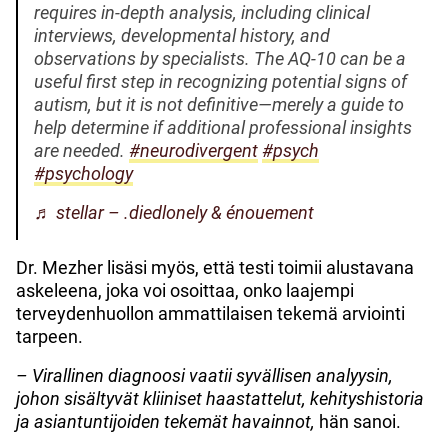
requires in-depth analysis, including clinical
interviews, developmental history, and
observations by specialists. The AQ-10 can be a
useful first step in recognizing potential signs of
autism, but it is not definitive—merely a guide to
help determine if additional professional insights
are needed.
#neurodivergent
#psych
#psychology
♬ stellar – .diedlonely & énouement
Dr. Mezher lisäsi myös, että testi toimii alustavana
askeleena, joka voi osoittaa, onko laajempi
terveydenhuollon ammattilaisen tekemä arviointi
tarpeen.
– Virallinen diagnoosi vaatii syvällisen analyysin,
johon sisältyvät kliiniset haastattelut, kehityshistoria
ja asiantuntijoiden tekemät havainnot,
hän sanoi.