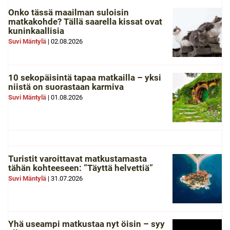
Onko tässä maailman suloisin
matkakohde? Tällä saarella kissat ovat
kuninkaallisia
Suvi Mäntylä
|
02.08.2026
10 sekopäisintä tapaa matkailla – yksi
niistä on suorastaan karmiva
Suvi Mäntylä
|
01.08.2026
Turistit varoittavat matkustamasta
tähän kohteeseen: ”Täyttä helvettiä”
Suvi Mäntylä
|
31.07.2026
Yhä useampi matkustaa nyt öisin – syy