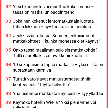
Yksi tikanheitto voi muuttaa koko lomasi –
tässä on matkailun oudoin trendi
Jokainen kokenut lentomatkustaja luottaa
tähän kikkaan – syy taustalla on nerokas
Jenkkisivusto listasi Suomen erikoisimmat
matkakohteet – kuinka monessa olet käynyt?
Onko tässä maailman suloisin matkakohde?
Tällä saarella kissat ovat kuninkaallisia
10 sekopäisintä tapaa matkailla – yksi niistä on
suorastaan karmiva
Turistit varoittavat matkustamasta tähän
kohteeseen: ”Täyttä helvettiä”
Yhä useampi matkustaa nyt öisin – syy yllättää
Käytätkö hotellin Wi-Fiä? Yksi pieni virhe voi
tulla kalliiksi