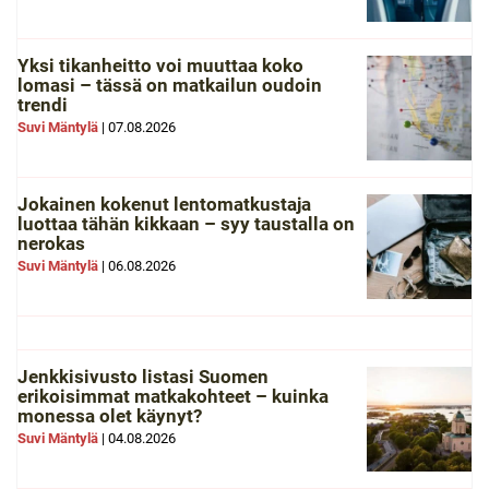
Yksi tikanheitto voi muuttaa koko
lomasi – tässä on matkailun oudoin
trendi
Suvi Mäntylä
|
07.08.2026
Jokainen kokenut lentomatkustaja
luottaa tähän kikkaan – syy taustalla on
nerokas
Suvi Mäntylä
|
06.08.2026
Jenkkisivusto listasi Suomen
erikoisimmat matkakohteet – kuinka
monessa olet käynyt?
Suvi Mäntylä
|
04.08.2026