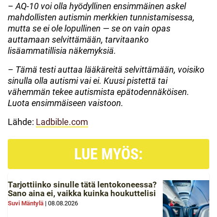
– AQ-10 voi olla hyödyllinen ensimmäinen askel
mahdollisten autismin merkkien tunnistamisessa,
mutta se ei ole lopullinen — se on vain opas
auttamaan selvittämään, tarvitaanko
lisäammatillisia näkemyksiä.
– Tämä testi auttaa lääkäreitä selvittämään, voisiko
sinulla olla autismi vai ei. Kuusi pistettä tai
vähemmän tekee autismista epätodennäköisen.
Luota ensimmäiseen vaistoon.
Lähde:
Ladbible.com
LUE MYÖS:
Tarjottiinko sinulle tätä lentokoneessa?
Sano aina ei, vaikka kuinka houkuttelisi
Suvi Mäntylä
|
08.08.2026