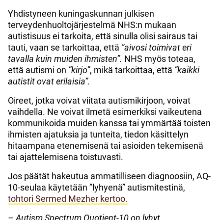
Yhdistyneen kuningaskunnan julkisen
terveydenhuoltojärjestelmä NHS:n mukaan
autistisuus ei tarkoita, että sinulla olisi sairaus tai
tauti, vaan se tarkoittaa, että
”aivosi toimivat eri
tavalla kuin muiden ihmisten”.
NHS myös toteaa,
että autismi on
”kirjo”
, mikä tarkoittaa, että
”kaikki
autistit ovat erilaisia”.
Oireet, jotka voivat viitata autismikirjoon, voivat
vaihdella. Ne voivat ilmetä esimerkiksi vaikeutena
kommunikoida muiden kanssa tai ymmärtää toisten
ihmisten ajatuksia ja tunteita, tiedon käsittelyn
hitaampana etenemisenä tai asioiden tekemisenä
tai ajattelemisena toistuvasti.
Jos päätät hakeutua ammatilliseen diagnoosiin, AQ-
10-seulaa käytetään ”lyhyenä” autismitestinä,
tohtori Sermed Mezher kertoo.
– Autism Spectrum Quotient-10 on lyhyt