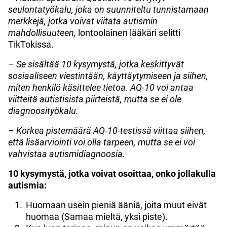
seulontatyökalu, joka on suunniteltu tunnistamaan
merkkejä, jotka voivat viitata autismin
mahdollisuuteen,
lontoolainen lääkäri selitti
TikTokissa.
– Se sisältää 10 kysymystä, jotka keskittyvät
sosiaaliseen viestintään, käyttäytymiseen ja siihen,
miten henkilö käsittelee tietoa. AQ-10 voi antaa
viitteitä autistisista piirteistä, mutta se ei ole
diagnoosityökalu.
– Korkea pistemäärä AQ-10-testissä viittaa siihen,
että lisäarviointi voi olla tarpeen, mutta se ei voi
vahvistaa autismidiagnoosia.
10 kysymystä, jotka voivat osoittaa, onko jollakulla
autismia:
Huomaan usein pieniä ääniä, joita muut eivät
huomaa (Samaa mieltä, yksi piste).