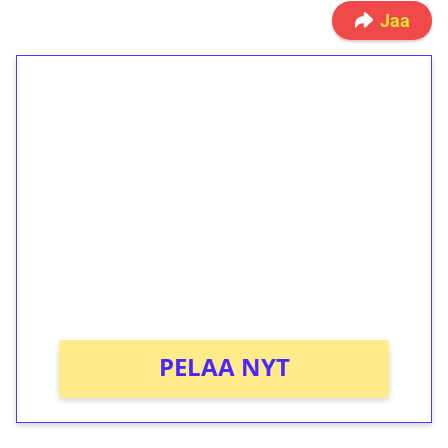
Jaa
1€ = 10€ arvosta
ilmaiskierroksia ilman
kierrätystä!
Talleta 1€
Saat heti 50 ilmaiskierrosta Tuohi 1000 -
peliin (arvo 0,20€ per kierros)!
Ei kierrätysvaatimusta!
PELAA NYT