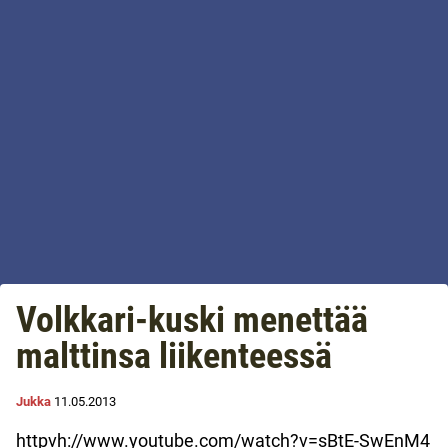
Volkkari-kuski menettää
malttinsa liikenteessä
Jukka
11.05.2013
httpvh://www.youtube.com/watch?v=sBtE-SwEnM4