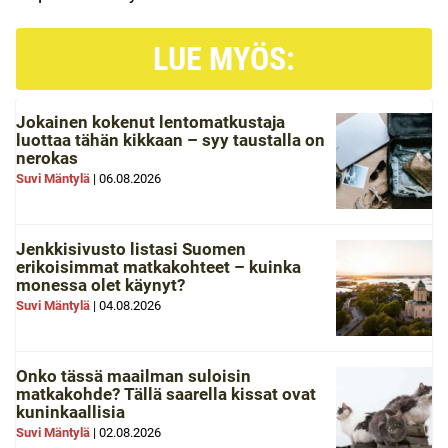
LUE MYÖS:
Jokainen kokenut lentomatkustaja
luottaa tähän kikkaan – syy taustalla on
nerokas
Suvi Mäntylä
|
06.08.2026
Jenkkisivusto listasi Suomen
erikoisimmat matkakohteet – kuinka
monessa olet käynyt?
Suvi Mäntylä
|
04.08.2026
Onko tässä maailman suloisin
matkakohde? Tällä saarella kissat ovat
kuninkaallisia
Suvi Mäntylä
|
02.08.2026