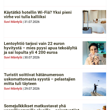
Käytätkö hotellin Wi-Fiä? Yksi pieni
virhe voi tulla kalliiksi
Suvi Mäntylä
|
31.07.2026
Lentoyhtiö tarjosi vain 22 euron
hyvitystä – mies pyysi apua tekoälyltä
ja sai lopulta yli 4 200 euroa
Suvi Mäntylä
|
30.07.2026
Turistit soittivat hätänumeroon
uskomattomasta syystä – pelastajien
mitta tuli täyteen
Suvi Mäntylä
|
29.07.2026
Somejulkkikset matkustavat yhä