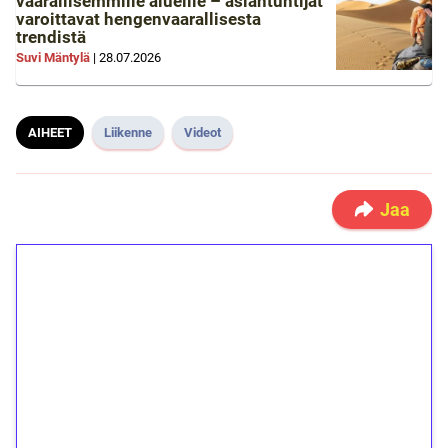
vaarallisemmille alueille – asiantuntijat
varoittavat hengenvaarallisesta
trendistä
Suvi Mäntylä
|
28.07.2026
AIHEET
Liikenne
Videot
Jaa
1€ = 10€ arvosta
ilmaiskierroksia ilman
kierrätystä!
Talleta 1€
Saat heti 50 ilmaiskierrosta Tuohi 1000 -