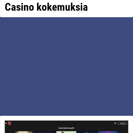
Casino kokemuksia