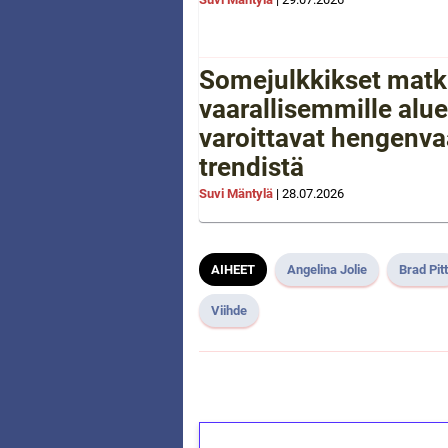
Somejulkkikset matk
vaarallisemmille aluei
varoittavat hengenva
trendistä
Suvi Mäntylä
|
28.07.2026
AIHEET
Angelina Jolie
Brad Pitt
Viihde