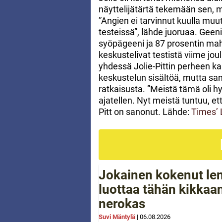
näyttelijätärtä tekemään sen, mi
”Angien ei tarvinnut kuulla muu
testeissä”, lähde juoruaa. Geeni
syöpägeeni ja 87 prosentin mah
keskustelivat testistä viime jo
yhdessä Jolie-Pittin perheen kan
keskustelun sisältöä, mutta sano
ratkaisusta. ”Meistä tämä oli h
ajatellen. Nyt meistä tuntuu, et
Pitt on sanonut. Lähde:
Times’ 
Jokainen kokenut le
luottaa tähän kikkaan
nerokas
Suvi Mäntylä
|
06.08.2026