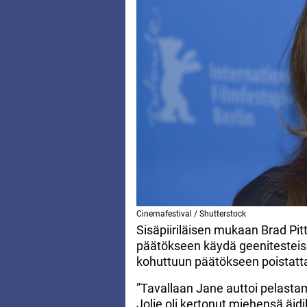
Cinemafestival / Shutterstock
Sisäpiiriläisen mukaan Brad Pitti
päätökseen käydä geenitesteissä
kohuttuun päätökseen poistatta
”Tavallaan Jane auttoi pelastam
Jolie oli kertonut miehensä äidi