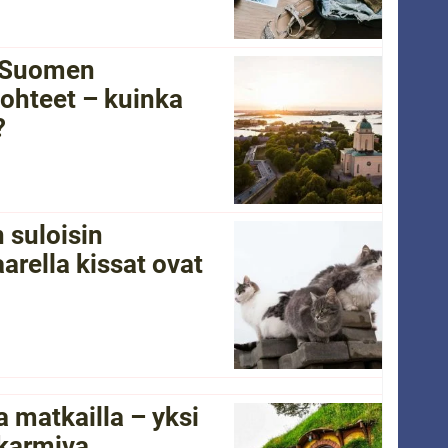
i Suomen
ohteet – kuinka
?
 suloisin
arella kissat ovat
 matkailla – yksi
 karmiva