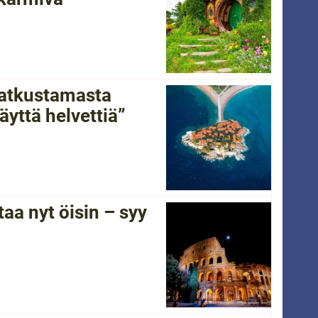
 matkustamasta
yttä helvettiä”
a nyt öisin – syy