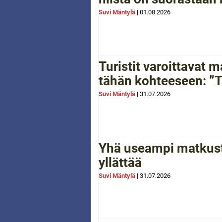
Suvi Mäntylä
|
01.08.2026
Turistit varoittavat
tähän kohteeseen: ”Tä
Suvi Mäntylä
|
31.07.2026
Yhä useampi matkusta
yllättää
Suvi Mäntylä
|
31.07.2026