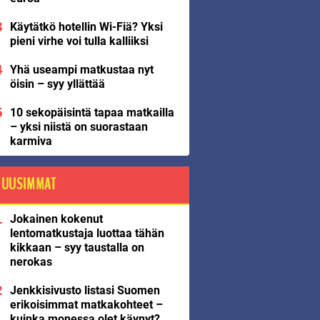
Käytätkö hotellin Wi-Fiä? Yksi
pieni virhe voi tulla kalliiksi
Yhä useampi matkustaa nyt
öisin – syy yllättää
10 sekopäisintä tapaa matkailla
– yksi niistä on suorastaan
karmiva
UUSIMMAT
Jokainen kokenut
lentomatkustaja luottaa tähän
kikkaan – syy taustalla on
nerokas
Jenkkisivusto listasi Suomen
erikoisimmat matkakohteet –
kuinka monessa olet käynyt?