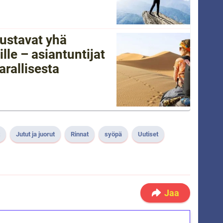
ustavat yhä
lle – asiantuntijat
arallisesta
Jutut ja juorut
Rinnat
syöpä
Uutiset
Jaa