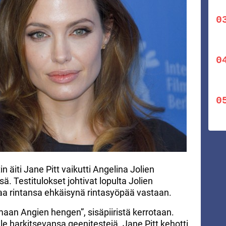
n äiti Jane Pitt vaikutti Angelina Jolien
. Testitulokset johtivat lopulta Jolien
a rintansa ehkäisynä rintasyöpää vastaan.
aan Angien hengen”, sisäpiiristä kerrotaan.
lle harkitsevansa geenitestejä. Jane Pitt kehotti