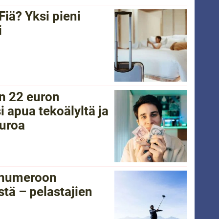
Fiä? Yksi pieni
i
in 22 euron
i apua tekoälyltä ja
euroa
tänumeroon
tä – pelastajien