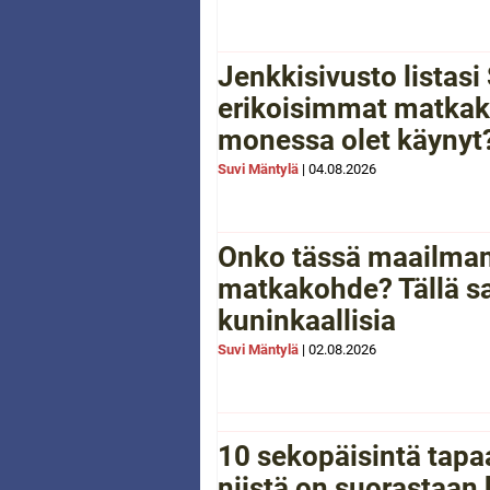
Jenkkisivusto listas
erikoisimmat matkak
monessa olet käynyt
Suvi Mäntylä
|
04.08.2026
Onko tässä maailman
matkakohde? Tällä sa
kuninkaallisia
Suvi Mäntylä
|
02.08.2026
10 sekopäisintä tapaa
niistä on suorastaan