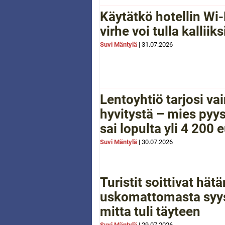
Käytätkö hotellin Wi-
virhe voi tulla kalliiks
Suvi Mäntylä
|
31.07.2026
Lentoyhtiö tarjosi va
hyvitystä – mies pyys
sai lopulta yli 4 200 
Suvi Mäntylä
|
30.07.2026
Turistit soittivat hä
uskomattomasta syys
mitta tuli täyteen
Suvi Mäntylä
|
29.07.2026