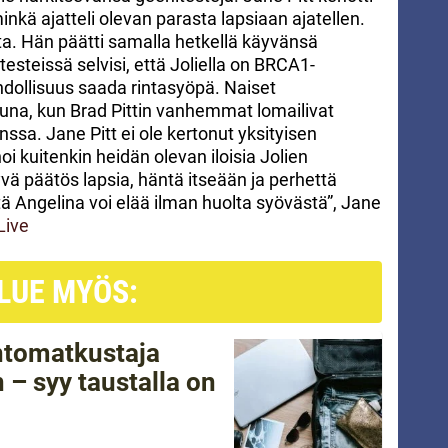
nkä ajatteli olevan parasta lapsiaan ajatellen.
ta. Hän päätti samalla hetkellä käyvänsä
testeissä selvisi, että Joliella on BRCA1-
dollisuus saada rintasyöpä. Naiset
uluna, kun Brad Pittin vanhemmat lomailivat
ssa. Jane Pitt ei ole kertonut yksityisen
i kuitenkin heidän olevan iloisia Jolien
yvä päätös lapsia, häntä itseään ja perhettä
tä Angelina voi elää ilman huolta syövästä”, Jane
Live
LUE MYÖS:
ntomatkustaja
 – syy taustalla on